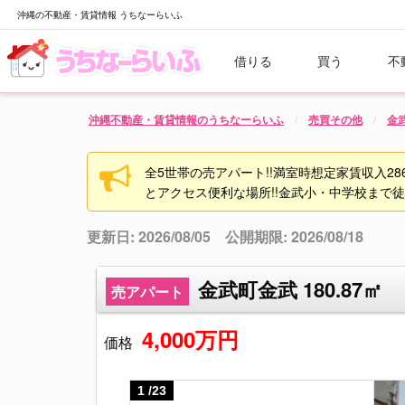
沖縄の不動産・賃貸情報 うちなーらいふ
借りる
買う
不
沖縄不動産・賃貸情報のうちなーらいふ
売買その他
金
全5世帯の売アパート!!満室時想定家賃収入286,
とアクセス便利な場所!!金武小・中学校まで徒
更新日: 2026/08/05 公開期限: 2026/08/18
金武町金武 180.87㎡
売アパート
4,000万円
価格
1
/
23