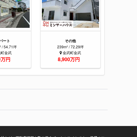
パート
その他
² / 54.71坪
239m² / 72.29坪
武町金武
金武町金武
00万円
8,900万円