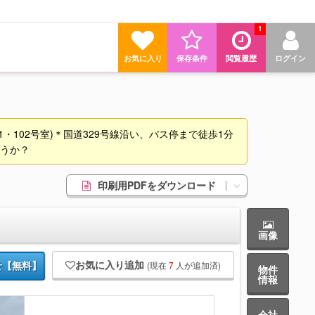
1
お気に入り
保存条件
閲覧履歴
ログイン
101・102号室)＊国道329号線沿い、バス停まで徒歩1分
ょうか？
印刷用PDFをダウンロード
画像
お気に入り追加
(現在
7
人が追加済)
せ【無料】
物件
情報
会社