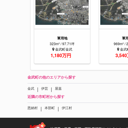
軍用地
軍
323m² / 97.71坪
969m² / 
金武町金武
金武
1,180万円
3,54
金武町の他のエリアから探す
｜
｜
金武
伊芸
屋嘉
近隣の市町村から探す
｜
｜
恩納村
本部町
伊江村