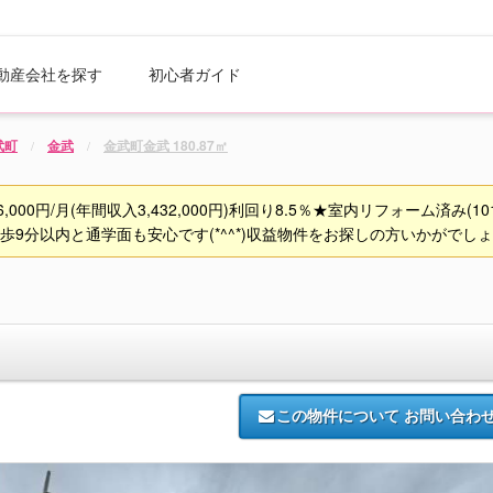
動産会社を探す
初心者ガイド
武町
金武
金武町金武 180.87㎡
000円/月(年間収入3,432,000円)利回り8.5％★室内リフォーム済み(
歩9分以内と通学面も安心です(*^^*)収益物件をお探しの方いかがでし
この物件について
お問い合わ