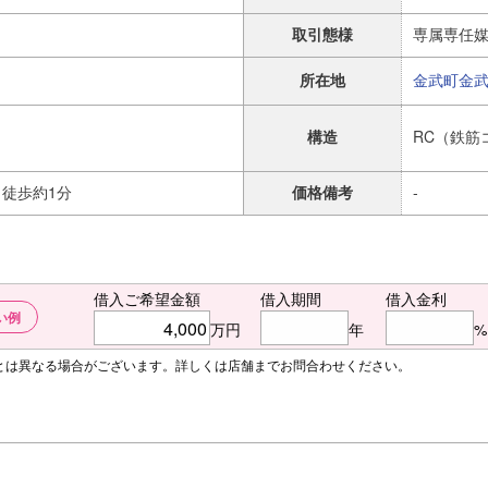
取引態様
専属専任
所在地
金武町
金
構造
RC（鉄筋
 徒歩約1分
価格備考
-
借入ご希望金額
借入期間
借入金利
い例
万円
年
%
額とは異なる場合がございます。詳しくは店舗までお問合わせください。