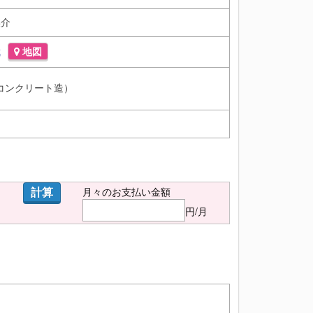
媒介
武
地図
コンクリート造）
計算
月々のお支払い金額
円/月