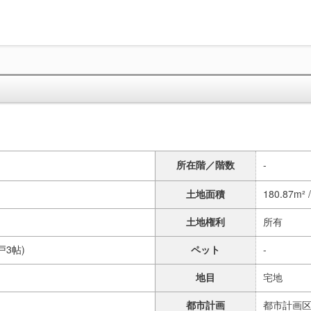
所在階／階数
-
土地面積
180.87m² 
土地権利
所有
納戸3帖)
ペット
-
地目
宅地
都市計画
都市計画