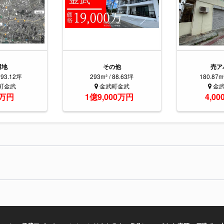
用地
その他
売ア
293.12坪
293m² / 88.63坪
180.87m
町金武
金武町金武
金
0万円
1億9,000万円
4,0