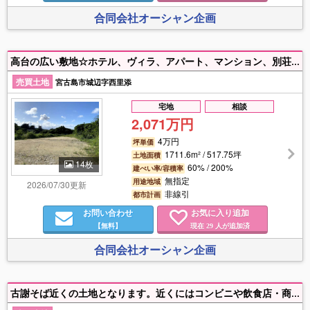
合同会社オーシャン企画
高台の広い敷地☆ホテル、ヴィラ、アパート、マンション、別荘☆見晴らし良好☆宅地2筆、畑1筆の計3筆となりますが、畑については「非農地証明書」取得済みです。
売買土地
宮古島市城辺字西里添
宅地
相談
2,071万円
4万円
坪単価
1711.6m² / 517.75坪
土地面積
14枚
60% / 200%
建ぺい率/容積率
無指定
用途地域
2026/07/30更新
非線引
都市計画
お問い合わせ
お気に入り追加
【無料】
現在
人が追加済
29
合同会社オーシャン企画
古謝そば近くの土地となります。近くにはコンビニや飲食店・商業施設が揃う利便性の高いエリアです。通りから1本入った土地で住みやすく、生活環境が整っているため単身者からファミリーまで賃貸需要が高く、アパート建設におすすめの立地です。