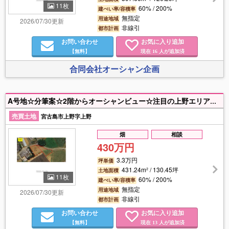
11枚
60% / 200%
建ぺい率/容積率
無指定
用途地域
2026/07/30更新
非線引
都市計画
お問い合わせ
お気に入り追加
【無料】
現在
人が追加済
16
合同会社オーシャン企画
A号地☆分筆案☆2階からオーシャンビュー☆注目の上野エリア☆南の島でスローライフ♩シギラビーチまで車で10分、シギラベイカントリークラブ、エメラルドコーストゴルフリンクスまで車で10分圏内です♩
売買土地
宮古島市上野字上野
畑
相談
430万円
3.3万円
坪単価
431.24m² / 130.45坪
土地面積
11枚
60% / 200%
建ぺい率/容積率
無指定
用途地域
2026/07/30更新
非線引
都市計画
お問い合わせ
お気に入り追加
【無料】
現在
人が追加済
13