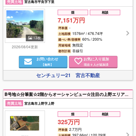
売買土地
宮古島市平良字下里
畑
相談
7,151万円
-
坪単価
1576m² / 476.74坪
土地面積
13枚
60% / 200%
建ぺい率/容積率
無指定
用途地域
2026/08/04更新
非線引
都市計画
お問い合わせ
お気に入り追加
【無料】
現在
人が追加済
0
センチュリー21 宮古不動産
B号地☆分筆案☆2階からオーシャンビュー☆注目の上野エリア☆南の島でスローライフ♩シギラビーチまで車で10分、シギラベイカントリークラブ、エメラルドコーストゴルフリンクスまで車で10分圏内です♩
売買土地
宮古島市上野字上野
畑
相談
325万円
2.7万円
坪単価
397.66m² / 120.29坪
土地面積