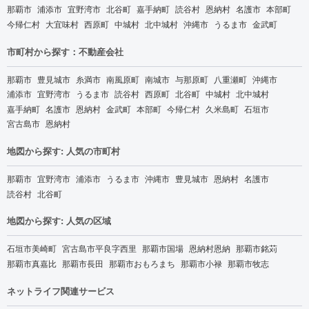
那覇市
浦添市
宜野湾市
北谷町
嘉手納町
読谷村
恩納村
名護市
本部町
今帰仁村
大宜味村
西原町
中城村
北中城村
沖縄市
うるま市
金武町
市町村から探す：不動産会社
那覇市
豊見城市
糸満市
南風原町
南城市
与那原町
八重瀬町
沖縄市
浦添市
宜野湾市
うるま市
読谷村
西原町
北谷町
中城村
北中城村
嘉手納町
名護市
恩納村
金武町
本部町
今帰仁村
久米島町
石垣市
宮古島市
恩納村
地図から探す: 人気の市町村
那覇市
宜野湾市
浦添市
うるま市
沖縄市
豊見城市
恩納村
名護市
読谷村
北谷町
地図から探す: 人気の区域
石垣市美崎町
宮古島市平良字西里
那覇市国場
恩納村恩納
那覇市銘苅
那覇市真嘉比
那覇市長田
那覇市おもろまち
那覇市小禄
那覇市牧志
ネットライフ関連サービス