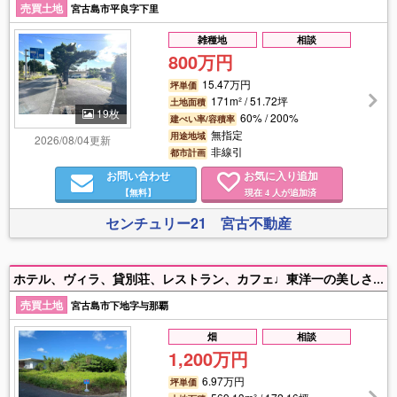
売買土地
宮古島市平良字下里
雑種地
相談
800万円
15.47万円
坪単価
171m² / 51.72坪
土地面積
19枚
60% / 200%
建ぺい率/容積率
無指定
用途地域
2026/08/04更新
非線引
都市計画
お問い合わせ
お気に入り追加
【無料】
現在
人が追加済
4
センチュリー21 宮古不動産
ホテル、ヴィラ、貸別荘、レストラン、カフェ♩東洋一の美しさと言われる【与那覇前浜ビーチ】まで車で５分☆サニツ浜まで徒歩１２分☆与那覇湾まで徒歩6分☆
売買土地
宮古島市下地字与那覇
畑
相談
1,200万円
6.97万円
坪単価