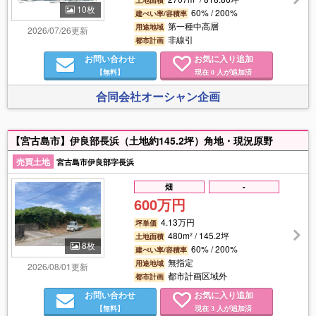
10枚
60% / 200%
建ぺい率/容積率
第一種中高層
用途地域
2026/07/26更新
非線引
都市計画
お問い合わせ
お気に入り追加
【無料】
現在
人が追加済
0
合同会社オーシャン企画
【宮古島市】伊良部長浜（土地約145.2坪）角地・現況原野
売買土地
宮古島市伊良部字長浜
畑
-
600万円
4.13万円
坪単価
480m² / 145.2坪
土地面積
8枚
60% / 200%
建ぺい率/容積率
無指定
用途地域
2026/08/01更新
都市計画区域外
都市計画
お問い合わせ
お気に入り追加
【無料】
現在
人が追加済
3