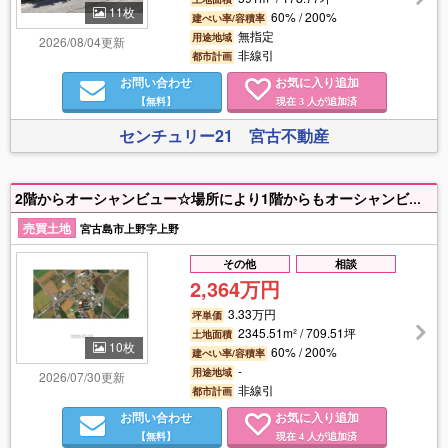
11枚
60% / 200%
建ぺい率/容積率
無指定
用途地域
2026/08/04更新
非線引
都市計画
お問い合わせ
お気に入り追加
【無料】
現在
人が追加済
3
センチュリー21 宮古不動産
2階からオーシャンビュー☆場所により1階からもオーシャンビュー☆宅地と畑の2筆となります☆分譲住宅、アパート・マンション・社宅等の共同住宅用地としてオススメです☆シギラビーチまで車で10分、シギラベイカントリークラブ、エメラルドコーストゴルフリンクスまで車で10分圏内です♩
売買土地
宮古島市上野字上野
その他
相談
2,364万円
3.33万円
坪単価
2345.51m² / 709.51坪
土地面積
10枚
60% / 200%
建ぺい率/容積率
-
用途地域
2026/07/30更新
非線引
都市計画
お問い合わせ
お気に入り追加
【無料】
現在
人が追加済
4