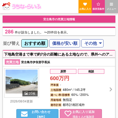
お気に入り
保存済条件
メニュー
宮古島市の売買土地情報
286
件
が該当しました。
〜20件目を表示。
並び替え
おすすめ順
価格が安い順
その他
下地島空港まで車で約7分の距離にある土地なので、県外へのアクセス良好♬ 徒歩圏内にスーパーもあり、とても便利です。 地目は「畑」から「原野」へ変更予定です。
売買土地
宮古島市伊良部字長浜
原野
相談
600万円
-
坪単価
480m² / 145.2坪
土地面積
20枚
60% / 200%
建ぺい率/容積率
無指定
用途地域
2026/08/04更新
都市計画区域外
都市計画
お問い合わせ
お気に入り追加
【無料】
現在
人が追加済
6