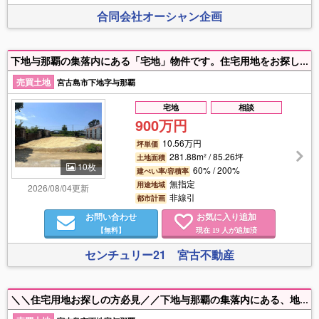
合同会社オーシャン企画
下地与那覇の集落内にある「宅地」物件です。住宅用地をお探しの方へおすすめです！ 与那覇前浜ビーチまで車で4分、Aコープ下地店まで車で3分の場所にあり、落ち着いた雰囲気の場所でありながら、普段のお買い物にも便利な立地です。さらに、前面道路に下水管があるのも嬉しいポイントです！！ 隣地にある214坪の「畑」も同時購入可能です！
売買土地
宮古島市下地字与那覇
宅地
相談
900万円
10.56万円
坪単価
281.88m² / 85.26坪
土地面積
10枚
60% / 200%
建ぺい率/容積率
無指定
用途地域
2026/08/04更新
非線引
都市計画
お問い合わせ
お気に入り追加
【無料】
現在
人が追加済
19
センチュリー21 宮古不動産
＼＼住宅用地お探しの方必見／／下地与那覇の集落内にある、地目「宅地」の物件です。 与那覇前浜ビーチまで車で4分、Aコープ下地店まで車で3分の場所にあり、落ち着いた雰囲気の場所でありながら、普段のお買い物にも便利な立地です。