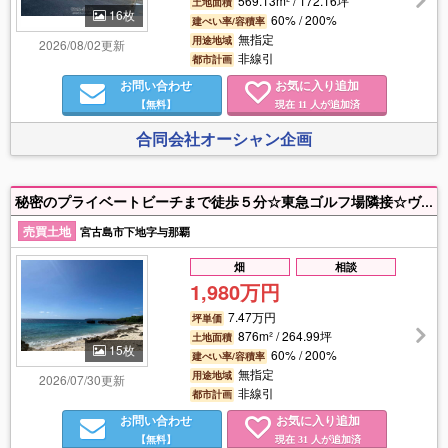
569.13m² / 172.16坪
土地面積
16枚
60% / 200%
建ぺい率/容積率
無指定
用途地域
2026/08/02更新
非線引
都市計画
お問い合わせ
お気に入り追加
【無料】
現在
人が追加済
11
合同会社オーシャン企画
秘密のプライベートビーチまで徒歩５分☆東急ゴルフ場隣接☆ヴィラや別荘に最適です☆
売買土地
宮古島市下地字与那覇
畑
相談
1,980万円
7.47万円
坪単価
876m² / 264.99坪
土地面積
15枚
60% / 200%
建ぺい率/容積率
無指定
用途地域
2026/07/30更新
非線引
都市計画
お問い合わせ
お気に入り追加
【無料】
現在
人が追加済
31