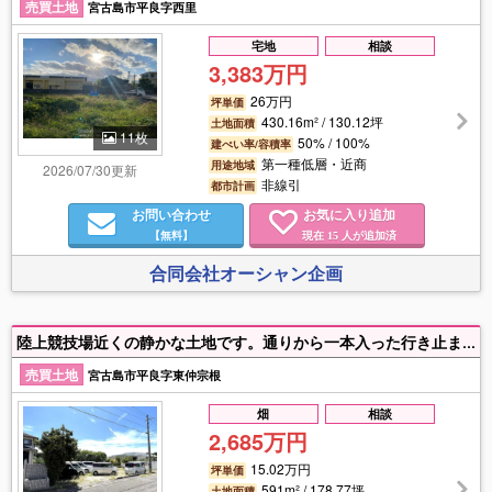
売買土地
宮古島市平良字西里
宅地
相談
3,383万円
26万円
坪単価
430.16m² / 130.12坪
土地面積
11枚
50% / 100%
建ぺい率/容積率
第一種低層・近商
用途地域
2026/07/30更新
非線引
都市計画
お問い合わせ
お気に入り追加
【無料】
現在
人が追加済
15
合同会社オーシャン企画
陸上競技場近くの静かな土地です。通りから一本入った行き止まりの通りなので交通量が少ないです。 土地の形は四角形で良好。178坪と少し大きめでアパート建設なども可能です。奥の木が生い茂っている部分も含みます。 （個人住宅の場合、農地法許可が150坪までになる為、約89坪への分筆相談可能です） 幼稚園、小学校も近く子育てに最適な場所♬ 近くの陸上競技場では子供たちと運動を楽しんだり、大人の運動不足解消もできる良い環境です♬
売買土地
宮古島市平良字東仲宗根
畑
相談
2,685万円
15.02万円
坪単価
591m² / 178.77坪
土地面積