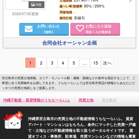
土地面積
8枚
60% / 200%
建ぺい率/容積率
-
用途地域
2026/07/30更新
非線引
都市計画
お問い合わせ
お気に入り追加
【無料】
現在
人が追加済
5
合同会社オーシャン企画
1
2
3
4
5
…
15
次へ
宮古島市の売買土地情報。エリア・モノレール駅・価格・面積などの条件を指定することで、ご
希望に合う売買物件をお探しできます。うちなーらいふでは宮古島市周辺の情報からあなたにピ
ッタリの売買土地探しをご提案します。
沖縄不動産・賃貸情報のうちなーらいふ
売買土地
宮古島市
沖縄県宮古島市の売買土地の不動産情報うちなーらいふ。 賃貸
アパート・マンションはもちろん、条件にマッチした売買一戸建
て・土地などの不動産情報を取り扱うポータルサイトです。 賃
貸オフィス・事務所、駐車場、売買マンションなどの情報も豊富