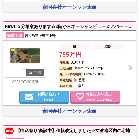
合同会社オーシャン企画
New!!☆分筆案あります☆2階からオーシャンビュー☆アパート、マンション、社員寮などの共同住宅にオススメです☆注目の上野エリア☆南の島でスローライフ♩シギラビーチまで車で10分、シギラベイカントリークラブ、エメラルドコーストゴルフリンクスまで車で10分圏内です♩
売買土地
宮古島市上野字上野
畑
相談
755万円
3.01万円
坪単価
829m² / 250.77坪
土地面積
11枚
60% / 200%
建ぺい率/容積率
無指定
用途地域
2026/07/30更新
非線引
都市計画
お問い合わせ
お気に入り追加
【無料】
現在
人が追加済
31
合同会社オーシャン企画
【申込有り/商談中】価格改定しました☆文教地区内の宅地です☆小学校、中学校、高校至近☆