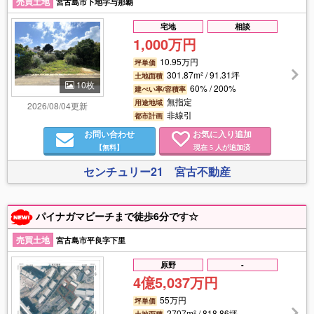
売買土地
宮古島市下地字与那覇
宅地
相談
1,000万円
10.95万円
坪単価
301.87m² / 91.31坪
土地面積
10枚
60% / 200%
建ぺい率/容積率
無指定
用途地域
2026/08/04更新
非線引
都市計画
お問い合わせ
お気に入り追加
【無料】
現在
人が追加済
5
センチュリー21 宮古不動産
パイナガマビーチまで徒歩6分です☆
売買土地
宮古島市平良字下里
原野
-
4億5,037万円
55万円
坪単価
2707m² / 818.86坪
土地面積