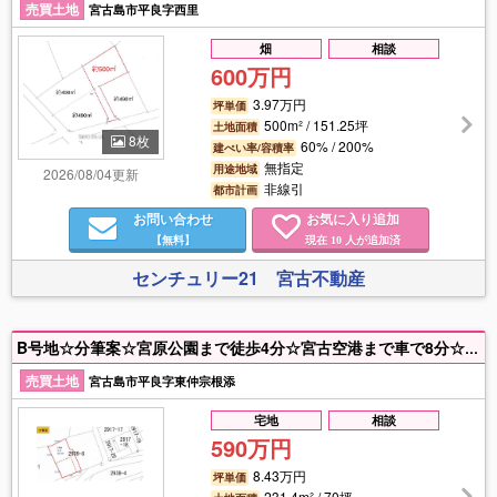
売買土地
宮古島市平良字西里
畑
相談
600万円
3.97万円
坪単価
500m² / 151.25坪
土地面積
8枚
60% / 200%
建ぺい率/容積率
無指定
用途地域
2026/08/04更新
非線引
都市計画
お問い合わせ
お気に入り追加
【無料】
現在
人が追加済
10
センチュリー21 宮古不動産
B号地☆分筆案☆宮原公園まで徒歩4分☆宮古空港まで車で8分☆南の島でスローライフ♩
売買土地
宮古島市平良字東仲宗根添
宅地
相談
590万円
8.43万円
坪単価
231.4m² / 70坪