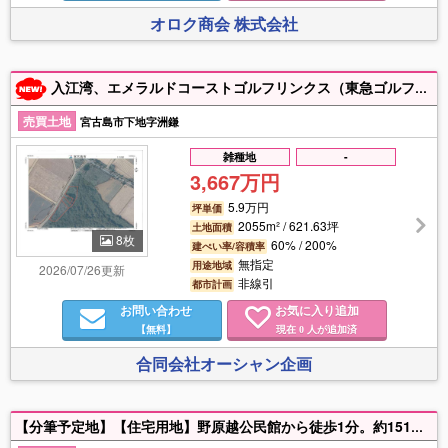
オロク商会 株式会社
入江湾、エメラルドコーストゴルフリンクス（東急ゴルフ場）の近くです☆
売買土地
宮古島市下地字洲鎌
雑種地
-
3,667万円
5.9万円
坪単価
2055m² / 621.63坪
土地面積
8枚
60% / 200%
建ぺい率/容積率
無指定
用途地域
2026/07/26更新
非線引
都市計画
お問い合わせ
お気に入り追加
【無料】
現在
人が追加済
0
合同会社オーシャン企画
【分筆予定地】【住宅用地】野原越公民館から徒歩1分。約151坪の旗竿地になります。住宅用地におすすめ（地目「畑」の為、農地法第5条申請必要）住宅用途以外の申請は基本的に不可。（但し、農地転用可否判断が難しい立地です） ※弊社は行政書士事務所併設のため、農地法申請も併せてご相談いただけます。住宅用途以外の申請は不可。（但し、農地転用可否判断が難しい立地です）