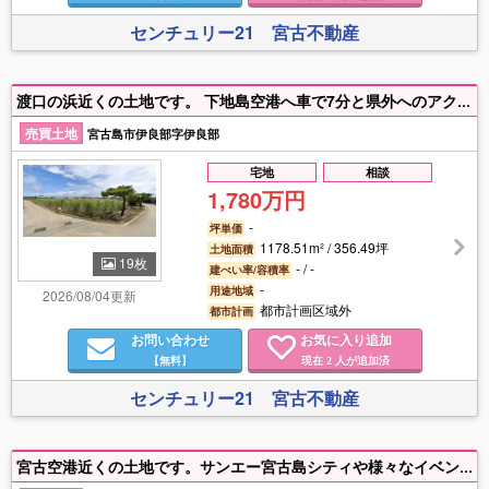
センチュリー21 宮古不動産
渡口の浜近くの土地です。 下地島空港へ車で7分と県外へのアクセス良し♬ また、県道沿いにあるため、事業用地としてもおすすめです。（ホテル・飲食店等） 【分筆相談可能】
売買土地
宮古島市伊良部字伊良部
宅地
相談
1,780万円
-
坪単価
1178.51m² / 356.49坪
土地面積
19枚
- / -
建ぺい率/容積率
-
用途地域
2026/08/04更新
都市計画区域外
都市計画
お問い合わせ
お気に入り追加
【無料】
現在
人が追加済
2
センチュリー21 宮古不動産
宮古空港近くの土地です。サンエー宮古島シティや様々なイベントが行われるJTAドーム宮古島も近くにあり、とても便利なエリアです。 市街地や各ビーチへも軽快にアプローチ可能。利便性と心地よい住環境をどちらも妥協したくない方に、自信を持ってお勧めできる好立地です。