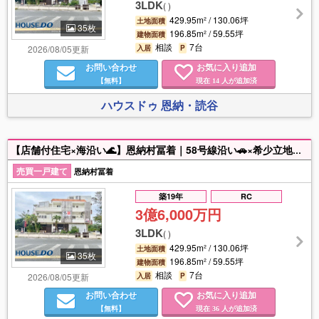
3LDK
(
)
429.95m² / 130.06坪
土地面積
35枚
196.85m² / 59.55坪
建物面積
相談
7台
2026/08/05更新
入居
P
お問い合わせ
お気に入り追加
【無料】
現在
人が追加済
14
ハウスドゥ 恩納・読谷
【店舗付住宅×海沿い🌊】恩納村冨着｜58号線沿い🚗×希少立地🌴🌺 恩納村冨着、国道58号線沿い🚗×海沿い🌊の希少な立地🌴🌺に店舗付き住宅が登場！🌟観光需要の高いエリアで、視認性・集客力ともに期待できる物件です★海を間近に感じられるロケーションは、店舗運営や宿泊事業など多様な用途に対応可能🙆‍♀️💫居住スペースも備えており、「住む×働く」を同時に実現できます☆彡沖縄でも数少ない海沿い🌊×幹線道路沿い🚗の条件を兼ね備えた希少性の高い一棟！事業用・投資用としても大きなポテンシャルを持つ物件です！詳細はお気軽にお問い合わせください♪♪担当：タマキ（080-7384-9400）
売買一戸建て
恩納村冨着
築19年
RC
3億6,000万円
3LDK
(
)
429.95m² / 130.06坪
土地面積
35枚
196.85m² / 59.55坪
建物面積
相談
7台
2026/08/05更新
入居
P
お問い合わせ
お気に入り追加
【無料】
現在
人が追加済
36