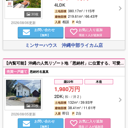
4LDK
380.17m² / 115坪
土地面積
30枚
219.61m² / 66.43坪
建物面積
相談
4台
2026/08/06更新
入居
P
お問い合わせ
お気に入り追加
【無料】
現在
人が追加済
3
ミンサーハウス 沖縄中部ライカム店
【内覧可能】沖縄の人気リゾート地「恩納村」に位置する、可愛らしい三角屋根のコテージ♪自然に囲まれた静かな環境です🌈現地内覧ご案内可能！別荘にもおススメです🌟お問合せお待ちしております！
売買一戸建て
恩納村名嘉真
築22年
木造
1,980万円
2DK
(
和 - / 洋 2
)
132m² / 39.93坪
土地面積
30枚
38.41m² / 11.61坪
建物面積
即日
2台
2026/08/05更新
入居
P
お問い合わせ
お気に入り追加
【無料】
現在
人が追加済
27