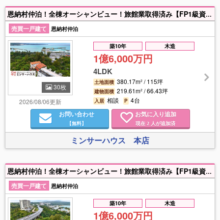
恩納村仲泊！全棟オーシャンビュー！旅館業取得済み【FP1級資格者による無料購入相談】✨注文住宅会社紹介サービス✨注文住宅の購入は通常の不動産購入より検討すべきことが多く、専門知識が必要になります…当社の代表は注文住宅会社で事業責任者の経験があり、通常の不動産営業より注文住宅に関する専門知識が豊富です！お客様のご予算やご希望からベストな注文住宅会社をご紹介させていただきます！✨住宅ローンのご案内✨県内銀行、ネット銀行含め１０行以上の金融機関からベストなローンをご案内します！✨営業拠点✨北部～南部まで沖縄県内７拠点展開中！浦添本店、那覇久茂地店、浦添パルコ店、沖縄ライカム店、読谷ローヤルホテル店、読谷残波岬店、名護宮里店✨ミンサーハウスのこだわり✨ハウスメーカー、大手金融機関などを経験した、沖縄特化の住宅・金融プロが専門性の高い情報提供にこだわって伴走します！
売買一戸建て
恩納村仲泊
築10年
木造
1億6,000万円
4LDK
380.17m² / 115坪
土地面積
30枚
219.61m² / 66.43坪
建物面積
相談
4台
2026/08/06更新
入居
P
お問い合わせ
お気に入り追加
【無料】
現在
人が追加済
2
ミンサーハウス 本店
恩納村仲泊！全棟オーシャンビュー！旅館業取得済み【FP1級資格者による無料購入相談】✨注文住宅会社紹介サービス✨注文住宅の購入は通常の不動産購入より検討すべきことが多く、専門知識が必要になります…当社の代表は注文住宅会社で事業責任者の経験があり、通常の不動産営業より注文住宅に関する専門知識が豊富です！お客様のご予算やご希望からベストな注文住宅会社をご紹介させていただきます！✨住宅ローンのご案内✨県内銀行、ネット銀行含め１０行以上の金融機関からベストなローンをご案内します！✨営業拠点✨北部～南部まで沖縄県内７拠点展開中！浦添本店、那覇久茂地店、浦添パルコ店、沖縄ライカム店、読谷ローヤルホテル店、読谷残波岬店、名護宮里店✨ミンサーハウスのこだわり✨ハウスメーカー、大手金融機関などを経験した、沖縄特化の住宅・金融プロが専門性の高い情報提供にこだわって伴走します！
売買一戸建て
恩納村仲泊
築10年
木造
1億6,000万円