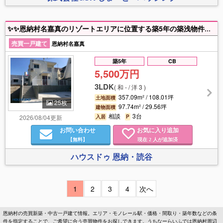
✨✨恩納村名嘉真のリゾートエリアに位置する築5年の築浅物件。✨✨ 月28万円で賃貸中のため、購入後すぐに安定収益を確保できます。観光需要が高い立地で、利回り6.1％の堅実な投資として魅力ある一戸です🏠
売買一戸建て
恩納村名嘉真
築5年
CB
5,500万円
3LDK
(
和 - / 洋 3
)
357.09m² / 108.01坪
土地面積
25枚
97.74m² / 29.56坪
建物面積
相談
3台
2026/08/04更新
入居
P
お問い合わせ
お気に入り追加
【無料】
現在
人が追加済
2
ハウスドゥ 恩納・読谷
1
2
3
4
次へ
恩納村の売買新築・中古一戸建て情報。エリア・モノレール駅・価格・間取り・築年数などの条
件を指定することで、ご希望に合う売買物件をお探しできます。うちなーらいふでは恩納村周辺