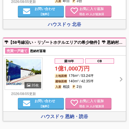
即日
3台
2026/08/05更新
入居
P
お問い合わせ
お気に入り追加
【無料】
現在
人が追加済
49
ハウスドゥ 北谷
🌴【58号線沿い・リゾートホテルエリアの希少物件】🌴 恩納村冨着エリアに位置し、徒歩圏内にビーチがあるリゾート感あふれる立地です🏖️周辺には人気リゾートホテルが立ち並び、観光・宿泊需要も期待できる注目エリア✨58号線沿いのためアクセスも良好！詳細はお気軽にお問い合わせください📩
売買一戸建て
恩納村冨着
築18年
CB
1億1,000万円
176m² / 53.24坪
土地面積
140m² / 42.35坪
建物面積
35枚
相談
2台
入居
P
2026/08/05更新
お問い合わせ
お気に入り追加
【無料】
現在
人が追加済
20
ハウスドゥ 恩納・読谷