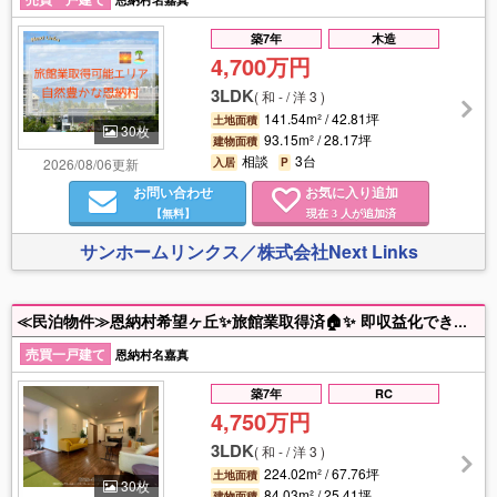
築7年
木造
4,700万円
3LDK
(
和 - / 洋 3
)
141.54m² / 42.81坪
土地面積
30枚
93.15m² / 28.17坪
建物面積
相談
3台
2026/08/06更新
入居
P
お問い合わせ
お気に入り追加
【無料】
現在
人が追加済
3
サンホームリンクス／株式会社Next Links
≪民泊物件≫恩納村希望ヶ丘✨旅館業取得済🏠✨ 即収益化できる一棟出ました！(表面利回り9.56%) 💁‍♀️内覧ご希望の際はホームトレードセンターまでお気軽にお問い合わせください！！
売買一戸建て
恩納村名嘉真
築7年
RC
4,750万円
3LDK
(
和 - / 洋 3
)
224.02m² / 67.76坪
土地面積
30枚
84.03m² / 25.41坪
建物面積