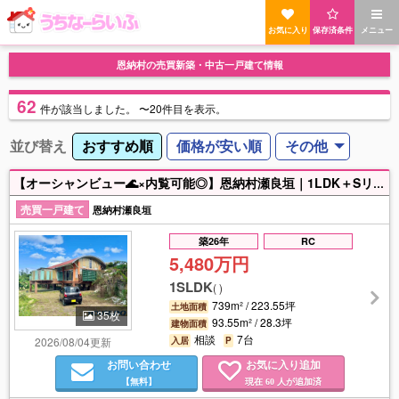
お気に入り
保存済条件
メニュー
恩納村の売買新築・中古一戸建て情報
62
件
が該当しました。
〜20件目を表示。
並び替え
おすすめ順
価格が安い順
その他
【オーシャンビュー🌊×内覧可能◎】恩納村瀬良垣｜1LDK＋Sリゾート戸建 人気のリゾート地・恩納村瀬良垣に、オーシャンビュー🌊の中古戸建が登場！🌟開放感あるワンフロアリビングが魅力で、海を感じながらゆったりとした時間を過ごせる住まいです💁‍♀️💫間取りは使い勝手の良い1LDK＋S！広々としたデッキスペースでは、サンセット🌅を眺めながら贅沢なひとときを楽しめます🌈🥰 セカンドハウスとしてはもちろん、沖縄移住🏠🌴やリゾートライフ🏖️🌺を求める方にもおすすめ🙆‍♀️🎶現在内覧可能💫ですので、ぜひ現地でこの開放感と眺望をご体感ください！資金計画やご購入のご相談もお気軽にお問い合わせください♪♪
売買一戸建て
恩納村瀬良垣
築26年
RC
5,480万円
1SLDK
(
)
739m² / 223.55坪
土地面積
35枚
93.55m² / 28.3坪
建物面積
相談
7台
2026/08/04更新
入居
P
お問い合わせ
お気に入り追加
【無料】
現在
人が追加済
60