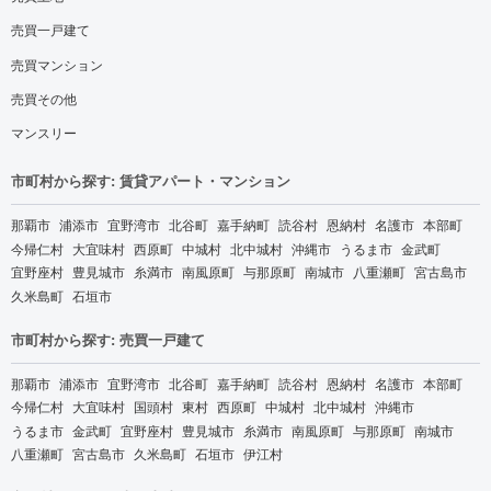
売買一戸建て
売買マンション
売買その他
マンスリー
市町村から探す: 賃貸アパート・マンション
那覇市
浦添市
宜野湾市
北谷町
嘉手納町
読谷村
恩納村
名護市
本部町
今帰仁村
大宜味村
西原町
中城村
北中城村
沖縄市
うるま市
金武町
宜野座村
豊見城市
糸満市
南風原町
与那原町
南城市
八重瀬町
宮古島市
久米島町
石垣市
市町村から探す: 売買一戸建て
那覇市
浦添市
宜野湾市
北谷町
嘉手納町
読谷村
恩納村
名護市
本部町
今帰仁村
大宜味村
国頭村
東村
西原町
中城村
北中城村
沖縄市
うるま市
金武町
宜野座村
豊見城市
糸満市
南風原町
与那原町
南城市
八重瀬町
宮古島市
久米島町
石垣市
伊江村