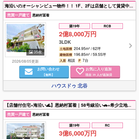
海沿いのオーシャンビュー物件！！ 1F、2Fは店舗として賃貸中の為、収益も見込めます！ 詳細はお問い合わせください。
売買一戸建て
恩納村冨着
築19年
RCB
2億8,000万円
3LDK
204.95m² / 62坪
土地面積
35枚
196.85m² / 59.55坪
建物面積
相談
7台
2026/08/05更新
入居
P
お問い合わせ
お気に入り追加
【無料】
現在
人が追加済
39
ハウスドゥ 北谷
【店舗付住宅×海沿い🌊】恩納村冨着｜58号線沿い🚗×希少立地🌴🌺 恩納村冨着、国道58号線沿い🚗×海沿い🌊の希少な立地🌴🌺に店舗付き住宅が登場！🌟観光需要の高いエリアで、視認性・集客力ともに期待できる物件です★海を間近に感じられるロケーションは、店舗運営や宿泊事業など多様な用途に対応可能🙆‍♀️💫居住スペースも備えており、「住む×働く」を同時に実現できます☆彡沖縄でも数少ない海沿い🌊×幹線道路沿い🚗の条件を兼ね備えた希少性の高い一棟！事業用・投資用としても大きなポテンシャルを持つ物件です！詳細はお気軽にお問い合わせください♪♪担当：タマキ（080-7384-9400）
売買一戸建て
恩納村冨着
築19年
RC
3億6,000万円