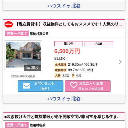
ハウスドゥ 北谷
【現在賃貸中】収益物件としてもおススメです！人気のリゾート地、恩納村真栄田の広々3LDK！屋上から海が見えます！駐車場4台可！
売買一戸建て
恩納村真栄田
築12年
RCB
6,500万円
3LDK
(
)
219.35m² / 66.35坪
土地面積
35枚
99.7m² / 30.16坪
建物面積
相談
4台
2026/08/05更新
入居
P
お問い合わせ
お気に入り追加
【無料】
現在
人が追加済
92
ハウスドゥ 北谷
■吹き抜け天井と螺旋階段が彩る開放空間♪非日常を感じる住まい ■プール付きテラスや屋根裏部屋を備えた遊び心あふれる多目的設計☆ ■車庫付き最大5台駐車可◎来客時にも頼れる敷地 住宅ローンのこと、難しく考えなくて大丈夫です♪ お客様の状況に合わせて、最適な金融機関やプランをご提案いたします。
売買一戸建て
恩納村谷茶