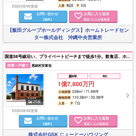
相談
3台
2026/08/06更新
入居
P
お問い合わせ
お気に入り追加
【無料】
現在
人が追加済
14
【飯田グループホールディングス】ホームトレードセン
ター株式会社 沖縄中央営業所
国道58号線沿い、プライベートビーチまで徒歩1分。飲食店、ホテルなどに。恩納村リゾートホテル群の中心にあり集客性抜群です。
売買一戸建て
恩納村安富祖
築9年
RC
1億7,800万円
238m² / 71.99坪
土地面積
110.38m² / 33.38坪
建物面積
25枚
-
7台
入居
P
2026/08/06更新
お問い合わせ
お気に入り追加
【無料】
現在
人が追加済
6
株式会社GSK じょーとーハウジング