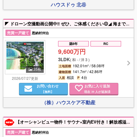
ハウスドゥ 北谷
◤ ドローン空撮動画公開中‼ ぜひ、ご体感ください😌◢ 海まで歩いてすぐの立地が魅力の、恩納村仲泊にある2階建てオーシャンビューハウス。バルコニーからは海と空を一望でき、風通しも抜群。ゆったりとした間取りで、家族や友人とのんびり過ごせる空間が広がります。敷地内には駐車スペースが4台分あり、来客やセカンドハウス利用にも便利。周辺はリゾート感がありながらも静かな環境で、暮らしやすさも◎。米軍契約にも対応しているので、住居用としてはもちろん、収益物件としての活用もおすすめです。日々の喧騒を忘れ、ゆったりと流れる時間を楽しみたい方にぴったり。オンとオフのバランスがとれたこのロケーションで、あなただけの暮らしを始めてみませんか？🪸🫧🌿
売買一戸建て
恩納村仲泊
築8年
RC
9,600万円
3LDK
(
和 - / 洋 3
)
192.01m² / 58.08坪
土地面積
35枚
141.7m² / 42.86坪
建物面積
相談
4台
2026/07/27更新
入居
P
お問い合わせ
お気に入り追加
【無料】
現在
人が追加済
39
（株）ハウスケア不動産
【オーシャンビュー物件！サウナ×室内EV付き！解放感溢れる一邸】美しい海を望む、贅沢なロケーション。一日を通して明るい陽光が差し込み、夕暮れには水平線へ沈む美しいサンセットをゆったりとお楽しみいただけます。開放感あふれる吹き抜けリビングは、天井高を活かした伸びやかな空間設計で、自然光と心地よい風が家全体を包み込みます。和室も備えており、ご家族のくつろぎの場としてはもちろん、来客用のお部屋や趣味の空間としても活躍します。4階建てならではのゆとりある間取りに加え、室内エレベーターを完備しているため、各階への移動も快適です。さらに、自宅で楽しめるサウナ付きで、日々の疲れを癒やしながらリゾートライフを満喫できます。リゾート感と機能性を兼ね備えた一邸は、別荘やセカンドハウスとしての活用もご検討いただけます。豊かな自然と青い海に囲まれた特別な住環境で、上質な毎日を叶えてみませんか。
売買一戸建て
恩納村仲泊