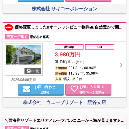
株式会社 サキコーポレーション
価格変更しました‼オーシャンビュー物件🌊 自然豊かで開放的なVILLA🌺「SEA EIRENE hill stop」 お気軽にお問い合わせください🌈
売買一戸建て
恩納村名嘉真
築24年
CB
3,980万円
3LDK
(
和 - / 洋 3
)
221.3m² / 66.94坪
土地面積
30枚
115.98m² / 35.08坪
建物面積
相談
2台
2026/08/06更新
入居
P
お問い合わせ
お気に入り追加
【無料】
現在
人が追加済
30
株式会社 ウェーブリゾート 読谷支店
＼西海岸リゾートエリア／ルーフバルコニーから海が見えます♪ 宿泊施設として運用いかがですか？ 旅館業取得可能エリアです。 【ご案内予約受付中】
売買一戸建て
恩納村名嘉真