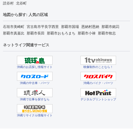
読谷村
北谷町
地図から探す: 人気の区域
石垣市美崎町
宮古島市平良字西里
那覇市国場
恩納村恩納
那覇市銘苅
那覇市真嘉比
那覇市長田
那覇市おもろまち
那覇市小禄
那覇市牧志
ネットライフ関連サービス
沖縄のお店探し情報サイト
映像制作のことなら！
沖縄の中古車・パーツ
沖縄のバイク・パーツ
沖縄で仕事を探すなら
デジタルプリントショップ
沖縄リサイクル情報サイト