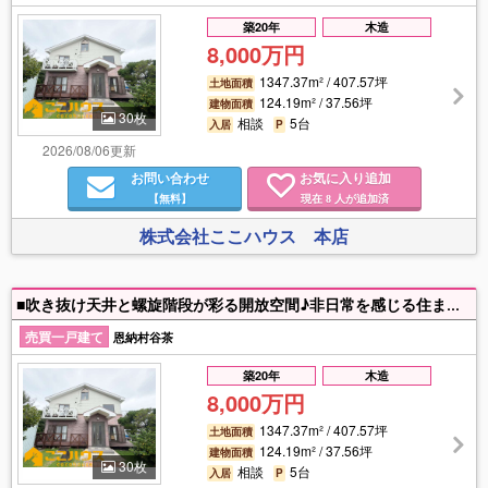
築20年
木造
8,000万円
1347.37m² / 407.57坪
土地面積
124.19m² / 37.56坪
建物面積
30枚
相談
5台
入居
P
2026/08/06更新
お問い合わせ
お気に入り追加
【無料】
現在
人が追加済
8
株式会社ここハウス 本店
■吹き抜け天井と螺旋階段が彩る開放空間♪非日常を感じる住まい ■プール付きテラスや屋根裏部屋を備えた遊び心あふれる多目的設計☆ ■車庫付き最大5台駐車可◎来客時にも頼れる敷地 住宅ローンのこと、難しく考えなくて大丈夫です♪ お客様の状況に合わせて、最適な金融機関やプランをご提案いたします。
売買一戸建て
恩納村谷茶
築20年
木造
8,000万円
1347.37m² / 407.57坪
土地面積
124.19m² / 37.56坪
建物面積
30枚
相談
5台
入居
P