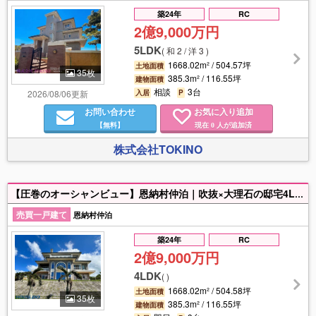
築24年
RC
2億9,000万円
5LDK
(
和 2 / 洋 3
)
1668.02m² / 504.57坪
土地面積
35枚
385.3m² / 116.55坪
建物面積
相談
3台
2026/08/06更新
入居
P
お問い合わせ
お気に入り追加
【無料】
現在
人が追加済
0
株式会社TOKINO
【圧巻のオーシャンビュー】恩納村仲泊｜吹抜×大理石の邸宅4LDK！✨ 沖縄屈指のリゾートエリア恩納村仲泊に、圧巻のオーシャンビューを望む中古戸建が登場！🌟見渡す限り広がる“恩納村ブルー”の海🌊に加え、伊江島タッチュー🏔️も望む絶景ロケーション☆彡リビングは開放感あふれる吹き抜け空間となっており、上質な時間を演出します★床には高級感ある大理石🪨を採用し、重厚感と洗練された空間を実現◎さらに、暖炉🧱🔥付きで、季節を問わず特別なひとときを楽しめます🥰非日常を日常に変える、ラグジュアリーな住まい。セカンドハウスや特別な居住空間としてもおすすめの一邸です🌈🎶現在内覧可能ですので、ぜひ現地でこの眺望と空間をご体感ください♪♪
売買一戸建て
恩納村仲泊
築24年
RC
2億9,000万円
4LDK
(
)
1668.02m² / 504.58坪
土地面積
35枚
385.3m² / 116.55坪
建物面積