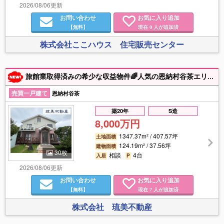
2026/08/06更新
お問い合わせ
お気に入り追加
【無料】
現在
人が追加済
0
株式会社ここハウス 住宅販売センター
旅館業取得済みの希少な収益物件🌈人気の恩納村谷茶エリア🌟オーシャンビュー🌊🌟広々したウッドデッキに露天ジャグジー付き💁‍♀️ 琉美不動産098－943－3636までお気軽にご相談ください♪
売買一戸建て
恩納村谷茶
築20年
S造
8,000万円
1347.37m² / 407.57坪
土地面積
124.19m² / 37.56坪
建物面積
30枚
相談
4台
入居
P
2026/08/06更新
お問い合わせ
お気に入り追加
【無料】
現在
人が追加済
7
株式会社 琉美不動産