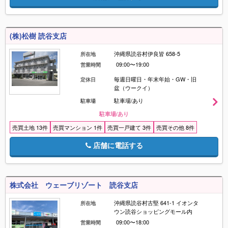
(株)松樹 読谷支店
沖縄県読谷村伊良皆 658-5
所在地
09:00〜19:00
営業時間
毎週日曜日・年末年始・GW・旧
定休日
盆（ウークイ）
駐車場/あり
駐車場
駐車場/あり
売買土地 13件
売買マンション 1件
売買一戸建て 3件
売買その他 8件
店舗に電話する
株式会社 ウェーブリゾート 読谷支店
沖縄県読谷村古堅 641-1 イオンタ
所在地
ウン読谷ショッピングモール内
09:00〜18:00
営業時間