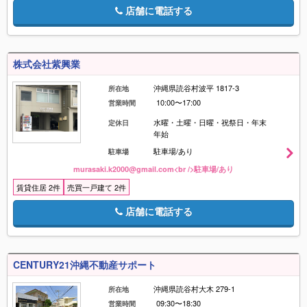
店舗に電話する
株式会社紫興業
沖縄県読谷村波平 1817-3
所在地
10:00〜17:00
営業時間
水曜・土曜・日曜・祝祭日・年末
定休日
年始
駐車場/あり
駐車場
murasaki.k2000@gmail.com<br />駐車場/あり
賃貸住居 2件
売買一戸建て 2件
店舗に電話する
CENTURY21沖縄不動産サポート
沖縄県読谷村大木 279-1
所在地
09:30〜18:30
営業時間