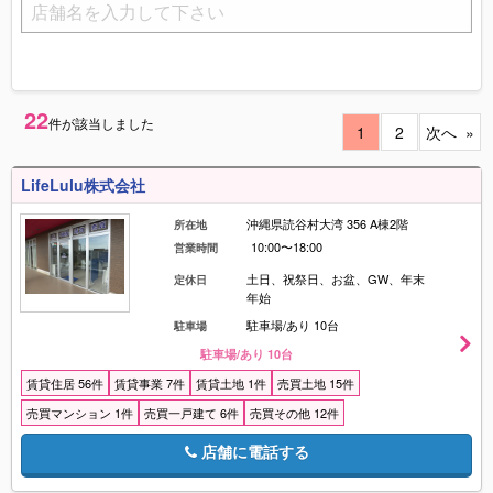
22
件が該当しました
1
2
次へ
LifeLulu株式会社
沖縄県読谷村大湾 356 A棟2階
所在地
10:00〜18:00
営業時間
土日、祝祭日、お盆、GW、年末
定休日
年始
駐車場/あり 10台
駐車場
駐車場/あり 10台
賃貸住居 56件
賃貸事業 7件
賃貸土地 1件
売買土地 15件
売買マンション 1件
売買一戸建て 6件
売買その他 12件
店舗に電話する