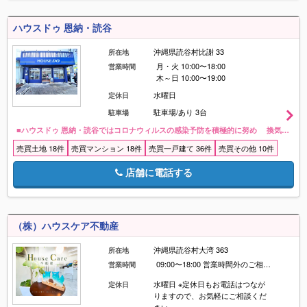
ハウスドゥ 恩納・読谷
沖縄県読谷村比謝 33
所在地
月・火 10:00〜18:00
営業時間
木～日 10:00〜19:00
水曜日
定休日
駐車場/あり 3台
駐車場
■ハウスドゥ 恩納・読谷ではコロナウィルスの感染予防を積極的に努め 換気・マスク着用・アルコール消毒完備・アクリル板設置で お客様へ接客させて頂きます！(お客様用もご用意しております) ■店舗前、駐車場あり お子様が遊べるキッズスペースあり ドリンク・お菓子完備 ■売却物件も大募集しております！ 土地・建物・事業用・その他、無料査定も行っておりますので 来店、お電話、メールなどお気軽にご相談ください！（女性スタッフも活躍中！）<br />駐車場/あり 3台
売買土地 18件
売買マンション 18件
売買一戸建て 36件
売買その他 10件
店舗に電話する
（株）ハウスケア不動産
沖縄県読谷村大湾 363
所在地
09:00〜18:00 営業時間外のご相談・ご内覧も対応可能です✨
営業時間
水曜日 ※定休日もお電話はつなが
定休日
りますので、お気軽にご相談くだ