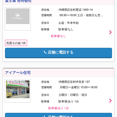
冨士屋 合同会社
沖縄県読谷村楚辺 1400-14
所在地
09:30〜19:00 土日・祝祭日も営業しております。内覧等のご要望はお気軽にご連絡くださいませ。
営業時間
お盆・年末年始
定休日
駐車場/なし
駐車場
駐車場/なし
売買その他 1件
店舗に電話する
アイアール住宅
沖縄県読谷村伊良皆 137
所在地
月曜日ー金曜日 10:00〜18:00
営業時間
土曜日・日曜日・祝日
定休日
駐車場/あり 1台
駐車場
駐車場/あり 1台