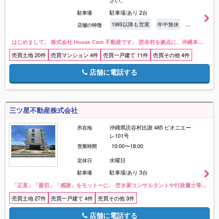
さい。
駐車場/あり 2台
駐車場
19時以降も営業
年中無休
駐車場有
店舗の特徴
はじめまして。 株式会社 House Care 不動産です。 読谷村を拠点に、沖縄本島全域の不動産売買を行っております。 海が見える物件やリゾート邸宅、ファミリー向け住宅、マンション、土地、軍用地、収益物件まで幅広くご紹介。 ◤ 人と想いを繋ぐ ◢ お客様一人ひとりに寄り添ったご提案を心がけています。 地域密着ならではの情報力と繋がりを活かし、その先の暮らしまで見据えたご提案を大切にしています。 長く安心してご相談いただける存在として、住まい探しに寄り添ってまいります。<br />駐車場/あり 2台
売買土地 20件
売買マンション 4件
売買一戸建て 11件
売買その他 4件
店舗に電話する
三ツ星不動産株式会社
沖縄県読谷村比謝 485 ピオニエー
所在地
レ101号
10:00〜18:00
営業時間
水曜日
定休日
駐車場/あり 3台
駐車場
「正直」「親切」「感謝」をモットーに、 空き家コンサルタントや行政書士等の資格をもったスタッフがご相談を承ります！ お気軽にお問い合わせください♪<br />駐車場/あり 3台
売買土地 27件
売買一戸建て 4件
売買その他 3件
店舗に電話する