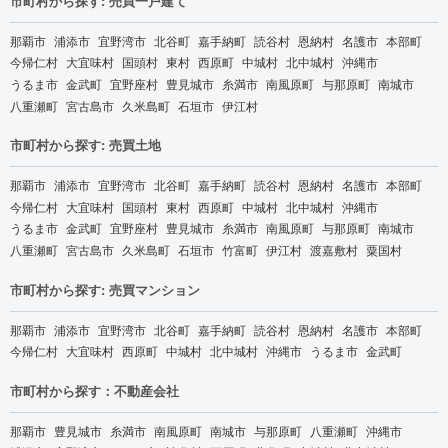
市町村から探す: 売買一戸建て
那覇市
浦添市
宜野湾市
北谷町
嘉手納町
読谷村
恩納村
名護市
本部町
今帰仁村
大宜味村
国頭村
東村
西原町
中城村
北中城村
沖縄市
うるま市
金武町
宜野座村
豊見城市
糸満市
南風原町
与那原町
南城市
八重瀬町
宮古島市
久米島町
石垣市
伊江村
市町村から探す: 売買土地
那覇市
浦添市
宜野湾市
北谷町
嘉手納町
読谷村
恩納村
名護市
本部町
今帰仁村
大宜味村
国頭村
東村
西原町
中城村
北中城村
沖縄市
うるま市
金武町
宜野座村
豊見城市
糸満市
南風原町
与那原町
南城市
八重瀬町
宮古島市
久米島町
石垣市
竹富町
伊江村
渡嘉敷村
粟国村
市町村から探す: 売買マンション
那覇市
浦添市
宜野湾市
北谷町
嘉手納町
読谷村
恩納村
名護市
本部町
今帰仁村
大宜味村
西原町
中城村
北中城村
沖縄市
うるま市
金武町
市町村から探す：不動産会社
那覇市
豊見城市
糸満市
南風原町
南城市
与那原町
八重瀬町
沖縄市