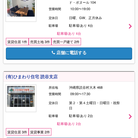
ド・ボヌール 104
10:00〜19:00
営業時間
日曜、GW、正月休み
定休日
駐車場/あり 4台
駐車場
駐車場/あり 4台
賃貸住居 1件
売買土地 3件
売買一戸建て 2件
店舗に電話する
(有)ひまわり住宅 読谷支店
沖縄県読谷村大木 468
所在地
09:00〜17:30
営業時間
第２・第４土曜日・日曜日・祝祭
定休日
日
駐車場/あり 2台
駐車場
駐車場/あり 2台
賃貸住居 3件
賃貸事業 2件