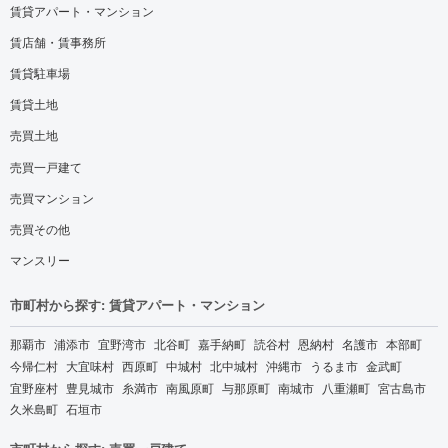
賃貸アパート・マンション
賃店舗・賃事務所
賃貸駐車場
賃貸土地
売買土地
売買一戸建て
売買マンション
売買その他
マンスリー
市町村から探す: 賃貸アパート・マンション
那覇市
浦添市
宜野湾市
北谷町
嘉手納町
読谷村
恩納村
名護市
本部町
今帰仁村
大宜味村
西原町
中城村
北中城村
沖縄市
うるま市
金武町
宜野座村
豊見城市
糸満市
南風原町
与那原町
南城市
八重瀬町
宮古島市
久米島町
石垣市