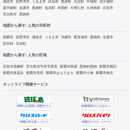
浦添市
宜野湾市
うるま市
読谷村
西原町
北谷町
中城村
北中城村
嘉手納町
名護市
恩納村
金武町
本部町
今帰仁村
久米島町
石垣市
宮古島市
恩納村
地図から探す: 人気の市町村
那覇市
宜野湾市
浦添市
うるま市
沖縄市
豊見城市
恩納村
名護市
読谷村
北谷町
地図から探す: 人気の区域
石垣市美崎町
宮古島市平良字西里
那覇市国場
恩納村恩納
那覇市銘苅
那覇市真嘉比
那覇市長田
那覇市おもろまち
那覇市小禄
那覇市牧志
ネットライフ関連サービス
沖縄のお店探し情報サイト
映像制作のことなら！
沖縄の中古車・パーツ
沖縄のバイク・パーツ