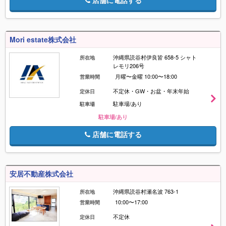
店舗に電話する
Mori estate株式会社
沖縄県読谷村伊良皆 658-5 シャト
所在地
レモリ206号
月曜〜金曜 10:00〜18:00
営業時間
不定休・GW・お盆・年末年始
定休日
駐車場/あり
駐車場
駐車場/あり
店舗に電話する
安居不動産株式会社
沖縄県読谷村瀬名波 763-1
所在地
10:00〜17:00
営業時間
不定休
定休日