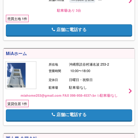
駐車場/あり 3台
売買土地 1件
店舗に電話する
MiAホーム
沖縄県読谷村瀬名波 253-2
所在地
10:00〜18:00
営業時間
日曜日・祝祭日
定休日
駐車場/なし
駐車場
miahome253@gmail.com FAX 098-958-4537<br />駐車場/なし
賃貸住居 1件
店舗に電話する