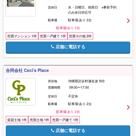
水・日曜日、祝祭日 ※事前予約
定休日
のみ休日対応可
駐車場/あり 2台
駐車場
駐車場/あり 2台
売買マンション 1件
売買一戸建て 1件
売買その他 2件
店舗に電話する
合同会社 Ceci's Place
沖縄県読谷村瀬名波 503
所在地
09:00〜17:00
営業時間
不定休
定休日
駐車場/あり 2台
駐車場
駐車場/あり 2台
賃貸土地 1件
売買土地 1件
売買一戸建て 1件
店舗に電話する