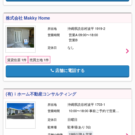
株式会社 Makky Home
沖縄県読谷村波平 1919-2
所在地
営業A 09:00〜18:00
営業時間
営業B
なし
定休日
賃貸住居 1件
売買土地 1件
店舗に電話する
(有)ｉホーム不動産コンサルティング
沖縄県読谷村波平 1703-1
所在地
10:00〜18:00 事前ご予約で営業時間外でもご相談応じます。（日程調整有り）
営業時間
日曜日
定休日
駐車場/あり 3台
駐車場
19時以降も営業
外国語対応可
経歴10
店舗の特徴