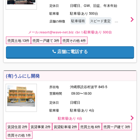
日曜日、GW、旧盆、年末年始
定休日
駐車場/あり 500台
駐車場
駐車場有
スピード査定
土地買取
店舗の特徴
メール:resort@wave-net.biz <br />駐車場/あり 500台
売買土地 13件
売買一戸建て 3件
売買その他 4件
店舗に電話する
(有)うふにし開発
沖縄県読谷村波平 845-5
所在地
09:00〜18:00
営業時間
日曜日
定休日
駐車場/あり 4台
駐車場
駐車場/あり 4台
賃貸住居 2件
賃貸事業 2件
賃貸駐車場 2件
売買土地 6件
売買一戸建て 3件
売買その他 1件