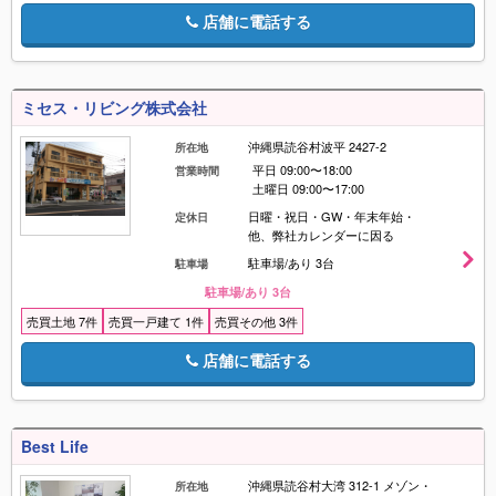
店舗に電話する
ミセス・リビング株式会社
沖縄県読谷村波平 2427-2
所在地
平日 09:00〜18:00
営業時間
土曜日 09:00〜17:00
日曜・祝日・GW・年末年始・
定休日
他、弊社カレンダーに因る
駐車場/あり 3台
駐車場
駐車場/あり 3台
売買土地 7件
売買一戸建て 1件
売買その他 3件
店舗に電話する
Best Life
沖縄県読谷村大湾 312-1 メゾン・
所在地