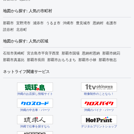
地図から探す: 人気の市町村
那覇市
宜野湾市
浦添市
うるま市
沖縄市
豊見城市
恩納村
名護市
読谷村
北谷町
地図から探す: 人気の区域
石垣市美崎町
宮古島市平良字西里
那覇市国場
恩納村恩納
那覇市銘苅
那覇市真嘉比
那覇市長田
那覇市おもろまち
那覇市小禄
那覇市牧志
ネットライフ関連サービス
沖縄のお店探し情報サイト
映像制作のことなら！
沖縄の中古車・パーツ
沖縄のバイク・パーツ
沖縄で仕事を探すなら
デジタルプリントショップ