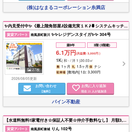
(株)はなまるコーポレーション糸満店
✨内見受付中✨《最上階角部屋♪設備充実１Ｋ♪🍍システムキッチン♪エアコン・浴室乾燥機など完備♪那覇ICも近く、多方面へアクセス◎利便性良し♪》忙しく現地でのご案内が難しく、お時間が取れない方はリモートでのご案内も可能です♪不動産のご相談事は大小関わらずお気軽にお問合せください(◎^^◎)
✨✨レジデンスタイガ✨✨ 304号
賃貸アパート
南風原町新川
築9年
3階 (3階建)
6.1万円
(共益費:
3,000円
)
1K
(
和 - / 洋 1
)
30.03㎡
1ヶ月
1.5ヶ月
ナシ
敷
礼
保
27枚
[敷地内] 1台: 3,300円
駐車場
2026/08/05更新
お問い合わせ
お気に入り追加
【無料】
現在
人が追加済
21
パイン不動産
【水道料無料‼家電付き☆保証人不要☆仲介手数料なし】 月額3,630円でインターネット(Wi-Fi)使い放題♪ 家具家電付きのお部屋で新生活をすぐに始められますよ☆ 土日祝祭日も営業してます‼お部屋探しはお任せ下さい‼ お問い合わせお待ちしております♪
りん 102号
賃貸アパート
南風原町兼城