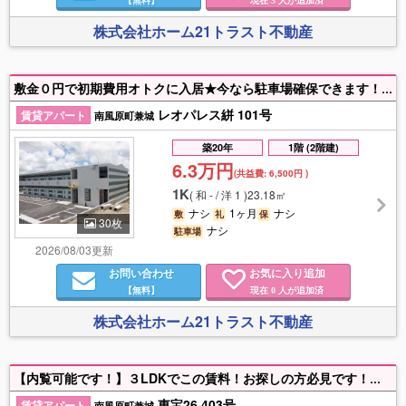
株式会社ホーム21トラスト不動産
敷金０円で初期費用オトクに入居★今なら駐車場確保できます！人気エリア南風原で一人暮らししたい方！家具・家電付きで入退去スムーズ♪お急ぎください！★お問い合わせはホーム21トラスト不動産まで♪
レオパレス絣 101号
賃貸アパート
南風原町兼城
築20年
1階 (2階建)
6.3万円
(共益費:
6,500円
)
1K
(
和 - / 洋 1
)
23.18㎡
ナシ
1ヶ月
ナシ
敷
礼
保
30枚
ナシ
駐車場
2026/08/03更新
お問い合わせ
お気に入り追加
【無料】
現在
人が追加済
0
株式会社ホーム21トラスト不動産
【内覧可能です！】３LDKでこの賃料！お探しの方必見です！屋根付き駐車場☆乗用車OK☆角部屋☆法人契約可能☆兼城十字路近くで交通アクセス良好☆生活便利なエリア☆お問い合わせはホーム21トラスト不動産へ
東宝26 403号
賃貸アパート
南風原町兼城