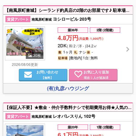
【南風原町兼城】シーランド釣具店の2階のお部屋です♪ 駐車場1台無料♪ エアコン付き♪ お気軽にお問い合わせ下さい。
ヨシロービル 203号
賃貸アパート
南風原町兼城
築36年
2階 (2階建)
4.8万円
(共益費:
1,000円
)
2DK
(
和 2 / 洋 -
)
34.2㎡
1ヶ月
ナシ
-
敷
礼
保
30枚
[敷地内] 1台: 無料
駐車場
2026/08/06更新
お問い合わせ
お気に入り追加
【無料】
現在
人が追加済
5
(有)丸彦ハウジング
【保証人不要】★敷金・仲介手数料ナシで初期費用お得★人気の家具家電付きなので新生活スタートがスムーズ★室内洗濯機置場★バス・トイレ別★土・祝日案内可★気になった方は、ぜひお気軽にお問い合わせください！
レオパレスりん 102号
賃貸アパート
南風原町兼城
築20年
1階 (2階建)
6.1万円
(共益費:
7,500円
)