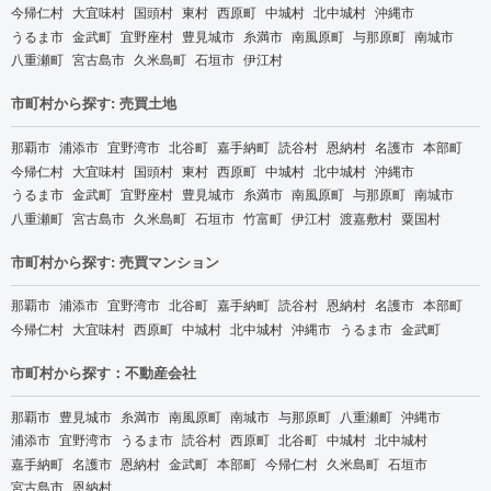
今帰仁村
大宜味村
国頭村
東村
西原町
中城村
北中城村
沖縄市
うるま市
金武町
宜野座村
豊見城市
糸満市
南風原町
与那原町
南城市
八重瀬町
宮古島市
久米島町
石垣市
伊江村
市町村から探す: 売買土地
那覇市
浦添市
宜野湾市
北谷町
嘉手納町
読谷村
恩納村
名護市
本部町
今帰仁村
大宜味村
国頭村
東村
西原町
中城村
北中城村
沖縄市
うるま市
金武町
宜野座村
豊見城市
糸満市
南風原町
与那原町
南城市
八重瀬町
宮古島市
久米島町
石垣市
竹富町
伊江村
渡嘉敷村
粟国村
市町村から探す: 売買マンション
那覇市
浦添市
宜野湾市
北谷町
嘉手納町
読谷村
恩納村
名護市
本部町
今帰仁村
大宜味村
西原町
中城村
北中城村
沖縄市
うるま市
金武町
市町村から探す：不動産会社
那覇市
豊見城市
糸満市
南風原町
南城市
与那原町
八重瀬町
沖縄市
浦添市
宜野湾市
うるま市
読谷村
西原町
北谷町
中城村
北中城村
嘉手納町
名護市
恩納村
金武町
本部町
今帰仁村
久米島町
石垣市
宮古島市
恩納村