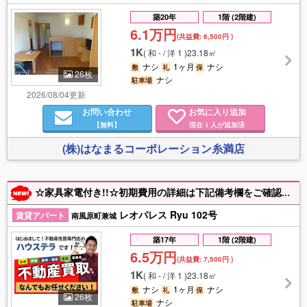
築20年
1階 (2階建)
6.1万円
(共益費:
6,500円
)
1K
(
和 - / 洋 1
)
23.18㎡
ナシ
1ヶ月
ナシ
敷
礼
保
26枚
ナシ
駐車場
2026/08/04更新
お問い合わせ
お気に入り追加
【無料】
現在
人が追加済
1
(株)はなまるコーポレーション糸満店
☆家具家電付き!!☆初期費用の詳細は下記備考欄をご確認下さい☆付近物件もお探しの方は是非ハウステラまでご連絡ください♪【入居目安：8月下旬頃】
レオパレス Ryu 102号
賃貸アパート
南風原町兼城
築17年
1階 (2階建)
6.5万円
(共益費:
7,500円
)
1K
(
和 - / 洋 1
)
23.18㎡
ナシ
1ヶ月
ナシ
敷
礼
保
26枚
ナシ
駐車場