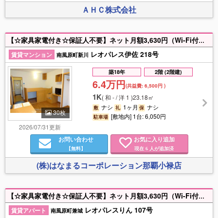
ＡＨＣ株式会社
【☆家具家電付き☆保証人不要】ネット月額3,630円（Wi-Fi付き） 初期費用のご相談ならお任せください！！毎月の水道料無料♪ お問合せお待ちしておりますヽ(´▽｀)/
レオパレス伊佐 218号
賃貸マンション
南風原町新川
築18年
2階 (2階建)
6.4万円
(共益費:
6,500円
)
1K
(
和 - / 洋 1
)
23.18㎡
ナシ
1ヶ月
ナシ
敷
礼
保
30枚
[敷地内] 1台: 6,050円
駐車場
2026/07/31更新
お問い合わせ
お気に入り追加
【無料】
現在
人が追加済
6
(株)はなまるコーポレーション那覇小禄店
【☆家具家電付き☆保証人不要】ネット月額3,630円（Wi-Fi付き） 初期費用のご相談ならお任せください！！毎月の水道料無料♪ お問合せお待ちしておりますヽ(´▽｀)/
レオパレスりん 107号
賃貸アパート
南風原町兼城