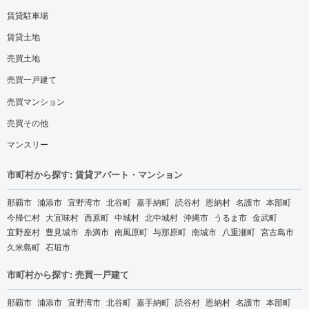
賃貸駐車場
賃貸土地
売買土地
売買一戸建て
売買マンション
売買その他
マンスリー
市町村から探す: 賃貸アパート・マンション
那覇市
浦添市
宜野湾市
北谷町
嘉手納町
読谷村
恩納村
名護市
本部町
今帰仁村
大宜味村
西原町
中城村
北中城村
沖縄市
うるま市
金武町
宜野座村
豊見城市
糸満市
南風原町
与那原町
南城市
八重瀬町
宮古島市
久米島町
石垣市
市町村から探す: 売買一戸建て
那覇市
浦添市
宜野湾市
北谷町
嘉手納町
読谷村
恩納村
名護市
本部町