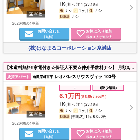
1K
(
和 - / 洋 1
)
23.18㎡
ナシ
1ヶ月
ナシ
敷
礼
保
30枚
ナシ
駐車場
2026/08/04更新
お問い合わせ
お気に入り追加
【無料】
現在
人が追加済
3
(株)はなまるコーポレーション糸満店
【水道料無料‼家電付き☆保証人不要☆仲介手数料ナシ】 月額3,630円でインターネット(Wi-Fi)使い放題♪ 家具家電付きのお部屋で新生活をすぐに始められますよ☆ 土日祝祭日も営業してます‼お部屋探しはお任せ下さい‼ お問い合わせお待ちしております♪
レオパレスサウスヴィラ 103号
賃貸アパート
南風原町宮平
-
1階 (2階建)
6.1万円
(共益費:
7,500円
)
1K
(
和 - / 洋 1
)
23.18㎡
ナシ
1ヶ月
ナシ
敷
礼
保
30枚
[敷地内] 1台: 6,050円
駐車場
2026/08/04更新
お問い合わせ
お気に入り追加
【無料】
現在
人が追加済
4