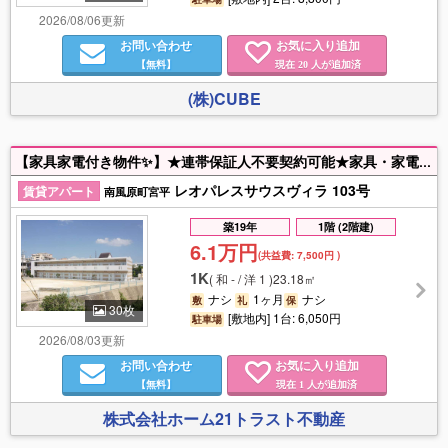
2026/08/06更新
お問い合わせ
お気に入り追加
【無料】
現在
人が追加済
20
(株)CUBE
【家具家電付き物件✨】★連帯保証人不要契約可能★家具・家電付きではじめての1人暮らしにいかがでしょうか？浴室乾燥機・宅配ボックス・TVホンなど設備充実♪お問合せお待ちしております(*^^*)♪
レオパレスサウスヴィラ 103号
賃貸アパート
南風原町宮平
築19年
1階 (2階建)
6.1万円
(共益費:
7,500円
)
1K
(
和 - / 洋 1
)
23.18㎡
ナシ
1ヶ月
ナシ
敷
礼
保
30枚
[敷地内] 1台: 6,050円
駐車場
2026/08/03更新
お問い合わせ
お気に入り追加
【無料】
現在
人が追加済
1
株式会社ホーム21トラスト不動産