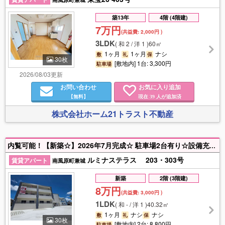
築13年
4階 (4階建)
7万円
(共益費:
2,000円
)
3LDK
(
和 2 / 洋 1
)
60㎡
1ヶ月
1ヶ月
ナシ
敷
礼
保
30枚
[敷地内] 1台: 3,300円
駐車場
2026/08/03更新
お問い合わせ
お気に入り追加
【無料】
現在
人が追加済
39
株式会社ホーム21トラスト不動産
内覧可能！【新築☆】2026年7月完成☆ 駐車場2台有り☆設備充実☆インターネット利用料無料♪ 大型靴箱・独立洗面台、閑静な住宅街です お気軽にお問い合わせ下さい。
ルミナステラス 203・303号
賃貸アパート
南風原町兼城
新築
2階 (3階建)
8万円
(共益費:
3,000円
)
1LDK
(
和 - / 洋 1
)
40.32㎡
1ヶ月
ナシ
ナシ
敷
礼
保
30枚
[敷地内] 2台: 8,800円
駐車場