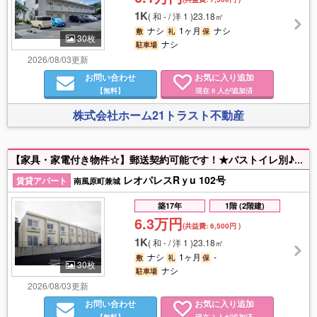
1K
(
和 - / 洋 1
)
23.18㎡
ナシ
1ヶ月
ナシ
敷
礼
保
30枚
ナシ
駐車場
2026/08/03更新
お問い合わせ
お気に入り追加
【無料】
現在
人が追加済
0
株式会社ホーム21トラスト不動産
【家具・家電付き物件☆】郵送契約可能です！★バストイレ別♪★モニター付きインターホンで安心★住みやすい南風原町兼城での物件★静かな住宅街なので、住みやすいですね！！★気になった方は、お気軽にお問合せ下さい！！
レオパレスRｙu 102号
賃貸アパート
南風原町兼城
築17年
1階 (2階建)
6.3万円
(共益費:
6,500円
)
1K
(
和 - / 洋 1
)
23.18㎡
ナシ
1ヶ月
-
敷
礼
保
30枚
ナシ
駐車場
2026/08/03更新
お問い合わせ
お気に入り追加
【無料】
現在
人が追加済
3