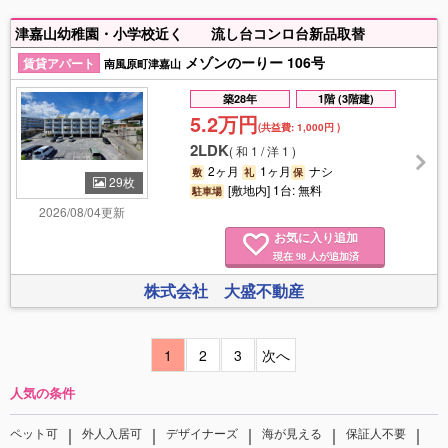
津嘉山幼稚園・小学校近く 流し台コンロ台新品取替
メゾンのーりー 106号
賃貸アパート
南風原町津嘉山
築28年
1階 (3階建)
5.2万円
(共益費:
1,000円
)
2LDK
(
和 1 / 洋 1
)
2ヶ月
1ヶ月
ナシ
敷
礼
保
29枚
[敷地内] 1台: 無料
駐車場
2026/08/04更新
お気に入り追加
現在
人が追加済
98
株式会社 大盛不動産
1
2
3
次へ
人気の条件
｜
｜
｜
｜
｜
ペット可
外人入居可
デザイナーズ
海が見える
保証人不要