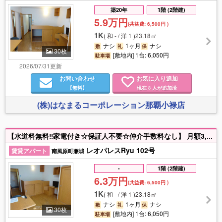
築20年
1階 (2階建)
5.9万円
(共益費:
6,500円
)
1K
(
和 - / 洋 1
)
23.18㎡
ナシ
1ヶ月
ナシ
敷
礼
保
30枚
[敷地内] 1台: 6,050円
駐車場
2026/07/31更新
お問い合わせ
お気に入り追加
【無料】
現在
人が追加済
8
(株)はなまるコーポレーション那覇小禄店
【水道料無料‼家電付き☆保証人不要☆仲介手数料なし】 月額3,630円でインターネット(Wi-Fi)使い放題♪ 家具家電付きのお部屋で新生活をすぐに始められますよ☆ 土日祝祭日も営業してます‼お部屋探しはお任せ下さい‼ お問い合わせお待ちしております♪
レオパレスRyu 102号
賃貸アパート
南風原町兼城
-
1階 (2階建)
6.3万円
(共益費:
6,500円
)
1K
(
和 - / 洋 1
)
23.18㎡
ナシ
1ヶ月
ナシ
敷
礼
保
30枚
[敷地内] 1台: 6,050円
駐車場