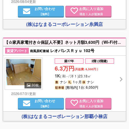
2026/08/04更新
お問い合わせ
お気に入り追加
【無料】
現在
人が追加済
1
(株)はなまるコーポレーション糸満店
【☆家具家電付き☆保証人不要】ネット月額3,630円（Wi-Fi付き） 初期費用のご相談ならお任せください！！毎月の水道料無料♪ お問合せお待ちしておりますヽ(´▽｀)/
レオパレスＲｙｕ 102号
賃貸アパート
南風原町兼城
築17年
2階 (2階建)
6.3万円
(共益費:
6,500円
)
1K
(
和 - / 洋 1
)
23.18㎡
ナシ
1ヶ月
ナシ
敷
礼
保
30枚
[敷地内] 1台: 6,050円
駐車場
2026/07/31更新
お問い合わせ
お気に入り追加
【無料】
現在
人が追加済
4
(株)はなまるコーポレーション那覇小禄店