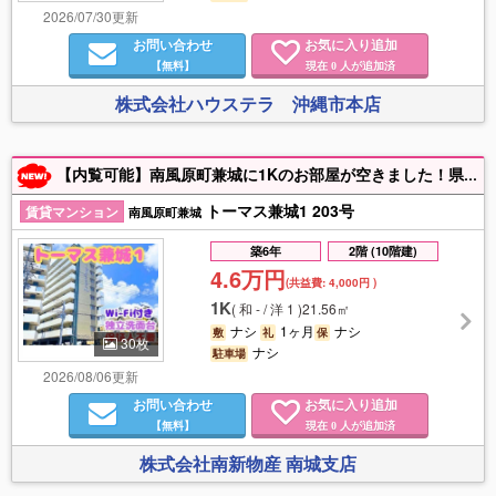
2026/07/30更新
お問い合わせ
お気に入り追加
【無料】
現在
人が追加済
0
株式会社ハウステラ 沖縄市本店
【内覧可能】南風原町兼城に1Kのお部屋が空きました！県道329号線沿いで高速道路に近い立地です♪単身者専用となっております！一人暮らしを始めてみませんか？※駐車場無、駐輪場に空きあり！
トーマス兼城1 203号
賃貸マンション
南風原町兼城
築6年
2階 (10階建)
4.6万円
(共益費:
4,000円
)
1K
(
和 - / 洋 1
)
21.56㎡
ナシ
1ヶ月
ナシ
敷
礼
保
30枚
ナシ
駐車場
2026/08/06更新
お問い合わせ
お気に入り追加
【無料】
現在
人が追加済
0
株式会社南新物産 南城支店