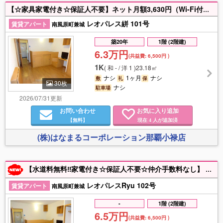
【☆家具家電付き☆保証人不要】ネット月額3,630円（Wi-Fi付き） 初期費用のご相談ならお任せください！！毎月の水道料無料♪ お問合せお待ちしておりますヽ(´▽｀)/
レオパレス絣 101号
賃貸アパート
南風原町兼城
築20年
1階 (2階建)
6.3万円
(共益費:
6,500円
)
1K
(
和 - / 洋 1
)
23.18㎡
ナシ
1ヶ月
ナシ
敷
礼
保
30枚
ナシ
駐車場
2026/07/31更新
お問い合わせ
お気に入り追加
【無料】
現在
人が追加済
4
(株)はなまるコーポレーション那覇小禄店
【水道料無料‼家電付き☆保証人不要☆仲介手数料なし】 月額3,630円でインターネット(Wi-Fi)使い放題♪ 家具家電付きのお部屋で新生活をすぐに始められますよ☆ 土日祝祭日も営業してます‼お部屋探しはお任せ下さい‼ お問い合わせお待ちしております♪
レオパレスRyu 102号
賃貸アパート
南風原町兼城
-
1階 (2階建)
6.5万円
(共益費:
6,500円
)