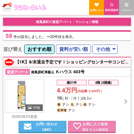
お気に入り
保存済条件
メニュー
南風原町の賃貸アパート・マンション情報
59
件
が該当しました。
〜20件目を表示。
並び替え
おすすめ順
賃料が安い順
その他
【1K】8/末退去予定です！ショッピングセンターやコンビニ、スーパー、郵便局もあり生活環境goodです★お気軽にお問合せください！
Ｋハウス 403号
賃貸アパート
南風原町津嘉山
築21年
4階 (5階建)
4.4万円
(共益費:
2,000円
)
1K
(
和 - / 洋 1
)
28.3㎡
ナシ
ナシ
ナシ
敷
礼
保
35枚
ナシ
駐車場
2026/08/03更新
お問い合わせ
お気に入り追加
【無料】
現在
人が追加済
39