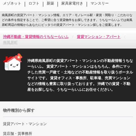
｜
｜
｜
｜
メゾネット
ロフト
新築
家具家電付き
マンスリー
南風原町の賃貸アパート・マンション情報。エリア・モノレール駅・家賃・間取り・こだわりな
どの条件を指定することで、ご希望に合う賃貸物件をお探しできます。うちなーらいふでは南風
原町周辺の情報からあなたにピッタリの賃貸アパート・マンション探しをご提案します。
沖縄不動産・賃貸情報のうちなーらいふ
賃貸マンション・アパート
南風原町
沖縄県南風原町の賃貸アパート・マンションの不動産情報うちな
ーらいふ。 賃貸アパート・マンションはもちろん、条件にマッ
チした売買一戸建て・土地などの不動産情報を取り扱うポータル
サイトです。 賃貸オフィス・事務所、駐車場、売買マンション
などの情報も豊富に取り扱っております。 沖縄での賃貸・不動
産をお探しなら、うちなーらいふにお任せください。
物件種別から探す
賃貸アパート・マンション
賃店舗・賃事務所