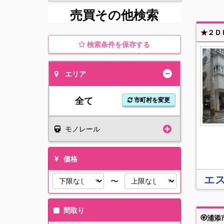
売買その他検索
検索条件を保存する
エリア
全て
市町村を変更
モノレール
価格
エ
〜
間取り