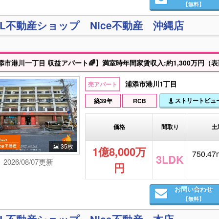
【無料】
XIL不動産ショップ Nice不動産 沖縄店
浦添市港川1丁目
売アパート
ストリートビュ
築39年
RCB
価格
間取り
土
35枚
1億8,000万
750.47m
3LDK
2026/08/07更新
円
お問い合わせ
【無料】