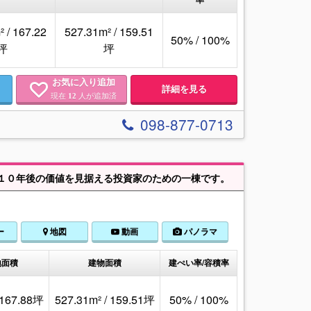
 / 167.22
527.31m² / 159.51
50% / 100%
坪
坪
お気に入り追加
詳細を見る
現在
人が追加済
12
098-877-0713
１０年後の価値を見据える投資家のための一棟です。
ー
地図
動画
パノラマ
地面積
建物面積
建ぺい率/容積率
 167.88坪
527.31m² / 159.51坪
50% / 100%