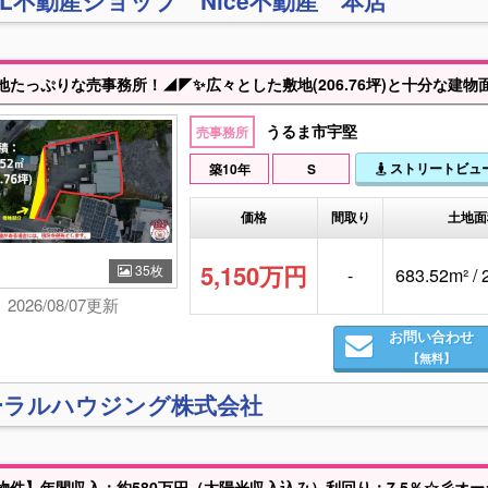
XIL不動産ショップ Nice不動産 本店
うるま市宇堅
売事務所
ストリートビュ
築10年
S
価格
間取り
土地面
5,150万円
35枚
-
683.52m² /
2026/08/07更新
お問い合わせ
【無料】
ーラルハウジング株式会社