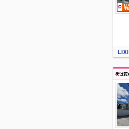
LI
街は変