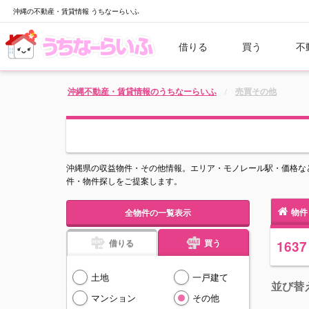
沖縄の不動産・賃貸情報 うちなーらいふ
借りる
買う
不
沖縄不動産・賃貸情報のうちなーらいふ
売買その他
沖縄県の収益物件・その他情報。エリア・モノレール駅・価格な
件・物件探しをご提案します。
物件
全物件の一覧表示
借りる
買う
1637
土地
一戸建て
並び替
マンション
その他