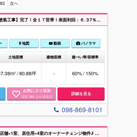
82
次へ
★２ＤＫ・１Ｋ複合タイプ★バストイレ別々！平成２８年１１月【外壁・防水塗装工事】完了！全１７世帯！表面利回：６.３7％！浦添高校近く！
ー
地図
動画
パノラマ
土地面積
建物面積
建ぺい率/容積率
7.38m² / 80.88坪
-
60% / 150%
お気に入り追加
詳細を見る
現在
人が追加済
101
098-869-8101
🏵️浦添市勢理客🏵️1棟売店舗付きアパート♪2階ワンフロア空いたので住めます♪店舗×1室、居住用×4室のオーナーチェンジ物件♪ 古島I.Cまで車で6分♪神森小中学区♪琉美不動産098－943－3636までお気軽にご相談ください♪