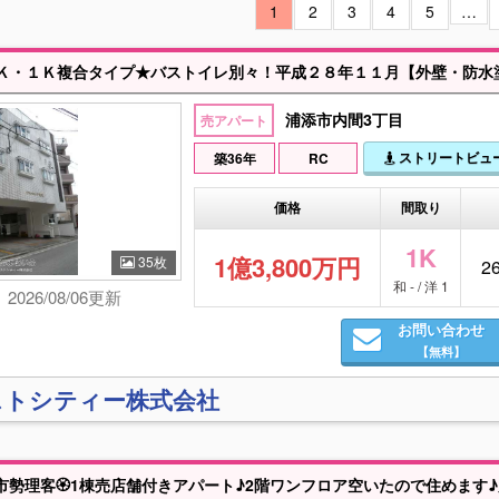
1
2
3
4
5
…
浦添市内間3丁目
売アパート
ストリートビュ
築36年
RC
価格
間取り
1K
1億3,800万円
35枚
26
和 - / 洋 1
2026/08/06更新
お問い合わせ
【無料】
ストシティー株式会社