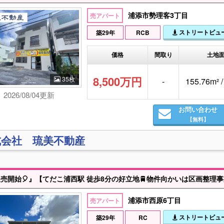
浦添市勢理客3丁目
売アパート
ストリートビュ
築29年
RCB
価格
間取り
土地
8,500万円
35枚
-
155.76m² 
2026/08/04更新
お問い合わせ
【無料】
式会社 琉美不動産
浦添市西原6丁目
売アパート
ストリートビュ
築29年
RC