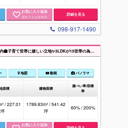
お気に入り追加
詳細を見る
現在
人が追加済
7
098-917-1490
『満室時年間家賃収入：約1,300万円(表面利回り約7.22％)🎵』小中学校徒歩圏内🏫子育て世帯に嬉しい立地✨3LDKが15世帯の為、ファミリー向けの物件です✨【年中無休＆夜間対応も可能です💁‍】
ー
地図
動画
パノラマ
建ぺい率/容積
地面積
建物面積
率
² / 227.01
1789.83m² / 541.42
60% / 200%
坪
坪
お気に入り追加
詳細を見る