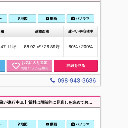
ー
地図
動画
パノラマ
面積
建物面積
建ぺい率/容積率
/ 47.11坪
88.92m² / 26.89坪
60% / 200%
お気に入り追加
詳細を見る
現在
人が追加済
16
098-943-3636
『7/6販売開始🎈』【てだこ浦西駅 徒歩8分の好立地🚆物件向かいは区画整理事業が進行中👷‍♂️】賃料は段階的に見直しを進めております⤴️満室時収益目安及び表面利回りについては備考欄へ【☎がなは】
ー
地図
動画
パノラマ