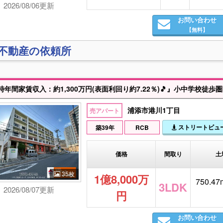
2026/08/06更新
お問い合わせ
【無料】
)不動産の依頼所
浦添市港川1丁目
売アパート
ストリートビュ
築39年
RCB
価格
間取り
土
35枚
1億8,000万
750.47m
3LDK
2026/08/07更新
円
お問い合わせ