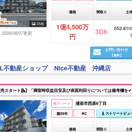
価格
間取り
土
35枚
1億4,500万
552.81m²
3DK
2026/08/07更新
円
お問い合わせ
【無料】
XIL不動産ショップ Nice不動産 沖縄店
浦添市西原6丁目
売アパート
ストリートビュ
築29年
RC
価格
間取り
土