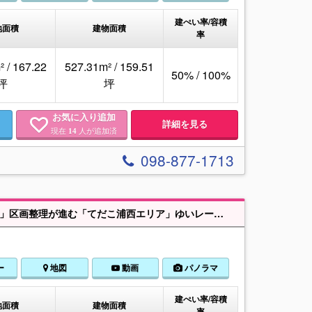
建ぺい率/容積
地面積
建物面積
率
 / 167.22
527.31m² / 159.51
50% / 100%
坪
坪
お気に入り追加
詳細を見る
現在
人が追加済
14
098-877-1713
【7/6販売スタート💁】「満室時収益目安及び表面利回りについては備考欄を✔」区画整理が進む「てだこ浦西エリア」ゆいレール駅まで徒歩8分の好立地👌更なる賃料改定の余地があります🎵『担当：我那覇』
ー
地図
動画
パノラマ
建ぺい率/容積
地面積
建物面積
率