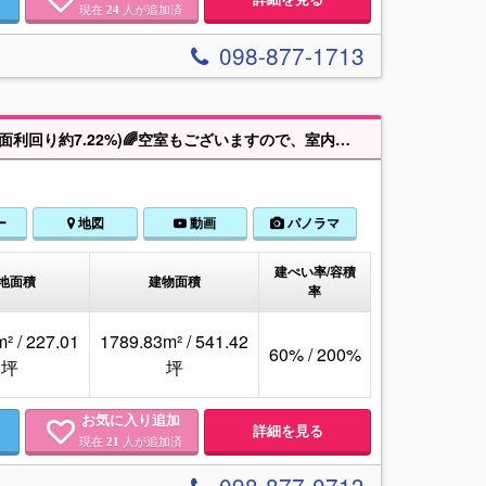
現在
人が追加済
24
098-877-1713
【🌈浦添市港川一丁目 収益アパート🌈】満室時年間家賃収入:約1,300万円（表面利回り約7.22%)🌈空室もございますので、室内のご確認もいただけます👍TVCM『今日見れます』でお馴染みのNice不動産🏠 お問合せはお早めに✨
ー
地図
動画
パノラマ
建ぺい率/容積
地面積
建物面積
率
² / 227.01
1789.83m² / 541.42
60% / 200%
坪
坪
お気に入り追加
詳細を見る
現在
人が追加済
21