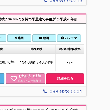
098-877-0713
◢◤敷地たっぷりな売事務所！◢◤✨広々とした敷地(206.76坪)と十分な建物面積(134.68㎡)を持つ平屋建て事務所 ✨平成28年新築(令和6年増築)で築浅 ✨ゆとりの駐車スペース15台分♪来客が多い業種や従業員の通勤にも困りません ✨現在は会社事務所として稼働中。引き渡しは1年半～2年後となりますが、現在の事業を継続しながら、将来の移転計画をじっくりと練ることができます ✨入口部分の一部は借地ですが、建築や通行に支障がないためご安心ください✨
ー
地図
動画
パノラマ
積
建物面積
建ぺい率/容積率
 206.76坪
134.68m² / 40.74坪
- / -
お気に入り追加
詳細を見る
現在
人が追加済
37
098-923-0001
【新着物件】年間収入：約580万円（太陽光収入込み）利回り：7.5％☆彡オーシャンビューで人気のデュープレックスタイプです( *´艸｀)