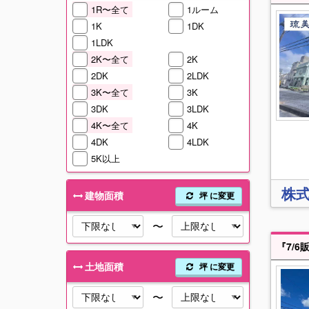
1R〜全て
1ルーム
1K
1DK
1LDK
2K〜全て
2K
2DK
2LDK
3K〜全て
3K
3DK
3LDK
4K〜全て
4K
4DK
4LDK
5K以上
株
建物面積
坪 に変更
〜
土地面積
坪 に変更
〜