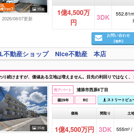
35枚
1億4,500万
552.81m²
3DK
2026/08/07更新
円
お問い合わせ
【無料】
XIL不動産ショップ Nice不動産 本店
わり続けますが、価値ある立地は増えません。目先の利回りではなく、
浦添市西原6丁目
売アパート
ストリートビュ
築29年
RC
価格
間取り
土
1億4,500万円
3DK
35枚
555m² /