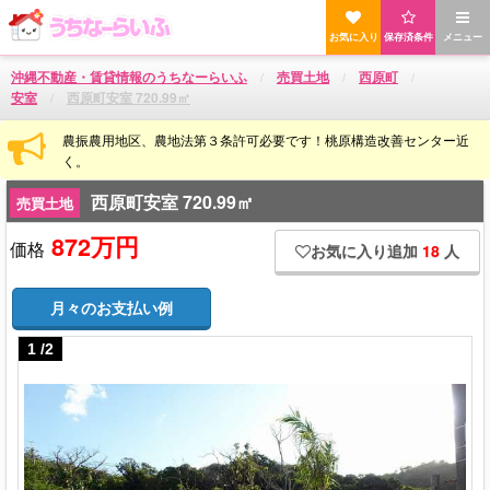
お気に入り
保存済条件
メニュー
沖縄不動産・賃貸情報のうちなーらいふ
売買土地
西原町
安室
西原町安室 720.99㎡
農振農用地区、農地法第３条許可必要です！桃原構造改善センター近
く。
西原町安室 720.99㎡
売買土地
872万円
価格
お気に入り追加
18
人
月々のお支払い例
1
/
2