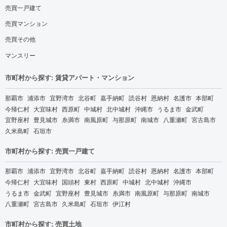
売買一戸建て
売買マンション
売買その他
マンスリー
市町村から探す: 賃貸アパート・マンション
那覇市
浦添市
宜野湾市
北谷町
嘉手納町
読谷村
恩納村
名護市
本部町
今帰仁村
大宜味村
西原町
中城村
北中城村
沖縄市
うるま市
金武町
宜野座村
豊見城市
糸満市
南風原町
与那原町
南城市
八重瀬町
宮古島市
久米島町
石垣市
市町村から探す: 売買一戸建て
那覇市
浦添市
宜野湾市
北谷町
嘉手納町
読谷村
恩納村
名護市
本部町
今帰仁村
大宜味村
国頭村
東村
西原町
中城村
北中城村
沖縄市
うるま市
金武町
宜野座村
豊見城市
糸満市
南風原町
与那原町
南城市
八重瀬町
宮古島市
久米島町
石垣市
伊江村
市町村から探す: 売買土地