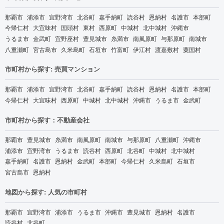
那覇市
浦添市
宜野湾市
北谷町
嘉手納町
読谷村
恩納村
名護市
本部町
今帰仁村
大宜味村
国頭村
東村
西原町
中城村
北中城村
沖縄市
うるま市
金武町
宜野座村
豊見城市
糸満市
南風原町
与那原町
南城市
八重瀬町
宮古島市
久米島町
石垣市
竹富町
伊江村
渡嘉敷村
粟国村
市町村から探す: 売買マンション
那覇市
浦添市
宜野湾市
北谷町
嘉手納町
読谷村
恩納村
名護市
本部町
今帰仁村
大宜味村
西原町
中城村
北中城村
沖縄市
うるま市
金武町
市町村から探す：不動産会社
那覇市
豊見城市
糸満市
南風原町
南城市
与那原町
八重瀬町
沖縄市
浦添市
宜野湾市
うるま市
読谷村
西原町
北谷町
中城村
北中城村
嘉手納町
名護市
恩納村
金武町
本部町
今帰仁村
久米島町
石垣市
宮古島市
恩納村
地図から探す: 人気の市町村
那覇市
宜野湾市
浦添市
うるま市
沖縄市
豊見城市
恩納村
名護市
読谷村
北谷町