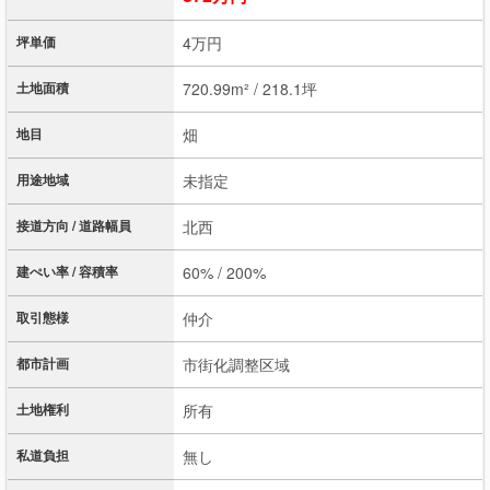
坪単価
4万円
土地面積
720.99m² / 218.1坪
地目
畑
用途地域
未指定
接道方向 / 道路幅員
北西
建ぺい率 / 容積率
60% / 200%
取引態様
仲介
都市計画
市街化調整区域
土地権利
所有
私道負担
無し