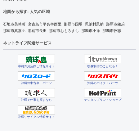
地図から探す: 人気の区域
石垣市美崎町
宮古島市平良字西里
那覇市国場
恩納村恩納
那覇市銘苅
那覇市真嘉比
那覇市長田
那覇市おもろまち
那覇市小禄
那覇市牧志
ネットライフ関連サービス
沖縄のお店探し情報サイト
映像制作のことなら！
沖縄の中古車・パーツ
沖縄のバイク・パーツ
沖縄で仕事を探すなら
デジタルプリントショップ
沖縄リサイクル情報サイト