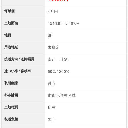
坪単価
4万円
土地面積
1543.8m² / 467坪
地目
畑
用途地域
未指定
接道方向 / 道路幅員
南西、 北西
建ぺい率 / 容積率
60% / 200%
取引態様
仲介
都市計画
市街化調整区域
土地権利
所有
私道負担
無し