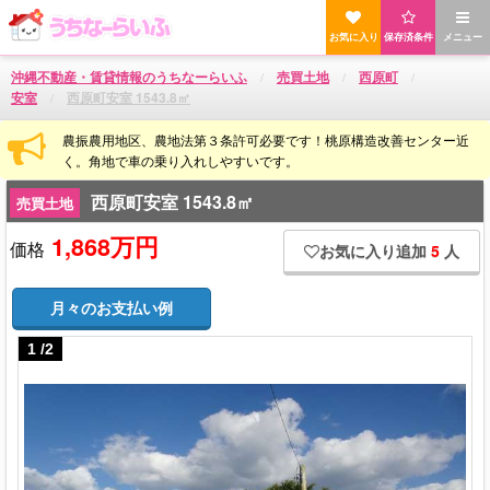
お気に入り
保存済条件
メニュー
沖縄不動産・賃貸情報のうちなーらいふ
売買土地
西原町
安室
西原町安室 1543.8㎡
農振農用地区、農地法第３条許可必要です！桃原構造改善センター近
く。角地で車の乗り入れしやすいです。
西原町安室 1543.8㎡
売買土地
1,868万円
価格
お気に入り追加
5
人
月々のお支払い例
1
/
2