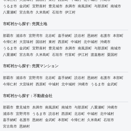
うるま市
金武町
宜野座村
豊見城市
糸満市
南風原町
与那原町
南城市
八重瀬町
宮古島市
久米島町
石垣市
伊江村
市町村から探す: 売買土地
那覇市
浦添市
宜野湾市
北谷町
嘉手納町
読谷村
恩納村
名護市
本部町
今帰仁村
大宜味村
国頭村
東村
西原町
中城村
北中城村
沖縄市
うるま市
金武町
宜野座村
豊見城市
糸満市
南風原町
与那原町
南城市
八重瀬町
宮古島市
久米島町
石垣市
竹富町
伊江村
渡嘉敷村
粟国村
市町村から探す: 売買マンション
那覇市
浦添市
宜野湾市
北谷町
嘉手納町
読谷村
恩納村
名護市
本部町
今帰仁村
大宜味村
西原町
中城村
北中城村
沖縄市
うるま市
金武町
市町村から探す：不動産会社
那覇市
豊見城市
糸満市
南風原町
南城市
与那原町
八重瀬町
沖縄市
浦添市
宜野湾市
うるま市
読谷村
西原町
北谷町
中城村
北中城村
嘉手納町
名護市
恩納村
金武町
本部町
今帰仁村
久米島町
石垣市
宮古島市
恩納村