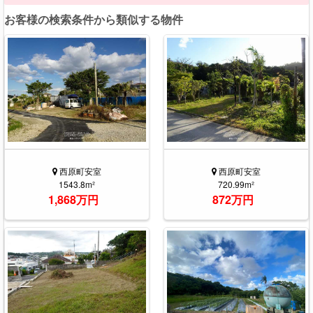
お客様の検索条件から類似する物件
西原町安室
西原町安室
1543.8m²
720.99m²
1,868万円
872万円