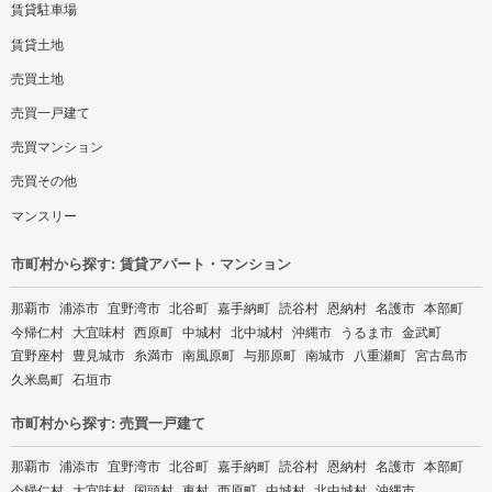
賃貸駐車場
賃貸土地
売買土地
売買一戸建て
売買マンション
売買その他
マンスリー
市町村から探す: 賃貸アパート・マンション
那覇市
浦添市
宜野湾市
北谷町
嘉手納町
読谷村
恩納村
名護市
本部町
今帰仁村
大宜味村
西原町
中城村
北中城村
沖縄市
うるま市
金武町
宜野座村
豊見城市
糸満市
南風原町
与那原町
南城市
八重瀬町
宮古島市
久米島町
石垣市
市町村から探す: 売買一戸建て
那覇市
浦添市
宜野湾市
北谷町
嘉手納町
読谷村
恩納村
名護市
本部町
今帰仁村
大宜味村
国頭村
東村
西原町
中城村
北中城村
沖縄市