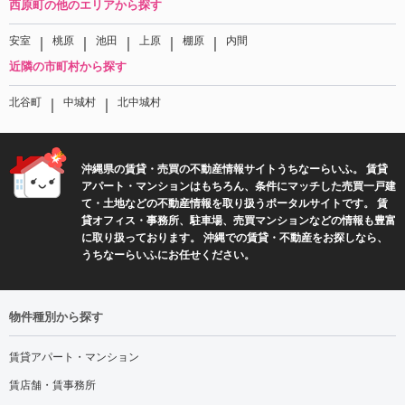
西原町の他のエリアから探す
｜
｜
｜
｜
｜
安室
桃原
池田
上原
棚原
内間
近隣の市町村から探す
｜
｜
北谷町
中城村
北中城村
沖縄県の賃貸・売買の不動産情報サイトうちなーらいふ。 賃貸
アパート・マンションはもちろん、条件にマッチした売買一戸建
て・土地などの不動産情報を取り扱うポータルサイトです。 賃
貸オフィス・事務所、駐車場、売買マンションなどの情報も豊富
に取り扱っております。 沖縄での賃貸・不動産をお探しなら、
うちなーらいふにお任せください。
物件種別から探す
賃貸アパート・マンション
賃店舗・賃事務所