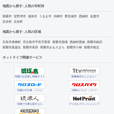
地図から探す: 人気の市町村
那覇市
宜野湾市
浦添市
うるま市
沖縄市
豊見城市
恩納村
名護市
読谷村
北谷町
地図から探す: 人気の区域
石垣市美崎町
宮古島市平良字西里
那覇市国場
恩納村恩納
那覇市銘苅
那覇市真嘉比
那覇市長田
那覇市おもろまち
那覇市小禄
那覇市牧志
ネットライフ関連サービス
沖縄のお店探し情報サイト
映像制作のことなら！
沖縄の中古車・パーツ
沖縄のバイク・パーツ
沖縄で仕事を探すなら
デジタルプリントショップ