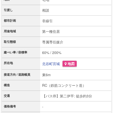
引渡し
相談
都市計画
非線引
用途地域
第一種住居
取引態様
専属専任媒介
建ぺい率 / 容積率
60% / 200%
所在地
北谷町
宮城
地図
接道方向 / 道路幅員
東6m
構造
RC（鉄筋コンクリート造）
交通
【バス停】第二伊平: 徒歩約3分
価格備考
-