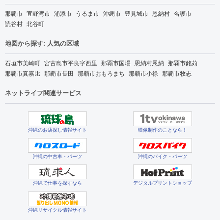
那覇市
宜野湾市
浦添市
うるま市
沖縄市
豊見城市
恩納村
名護市
読谷村
北谷町
地図から探す: 人気の区域
石垣市美崎町
宮古島市平良字西里
那覇市国場
恩納村恩納
那覇市銘苅
那覇市真嘉比
那覇市長田
那覇市おもろまち
那覇市小禄
那覇市牧志
ネットライフ関連サービス
沖縄のお店探し情報サイト
映像制作のことなら！
沖縄の中古車・パーツ
沖縄のバイク・パーツ
沖縄で仕事を探すなら
デジタルプリントショップ
沖縄リサイクル情報サイト