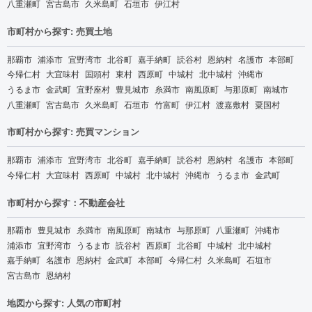
八重瀬町
宮古島市
久米島町
石垣市
伊江村
市町村から探す: 売買土地
那覇市
浦添市
宜野湾市
北谷町
嘉手納町
読谷村
恩納村
名護市
本部町
今帰仁村
大宜味村
国頭村
東村
西原町
中城村
北中城村
沖縄市
うるま市
金武町
宜野座村
豊見城市
糸満市
南風原町
与那原町
南城市
八重瀬町
宮古島市
久米島町
石垣市
竹富町
伊江村
渡嘉敷村
粟国村
市町村から探す: 売買マンション
那覇市
浦添市
宜野湾市
北谷町
嘉手納町
読谷村
恩納村
名護市
本部町
今帰仁村
大宜味村
西原町
中城村
北中城村
沖縄市
うるま市
金武町
市町村から探す：不動産会社
那覇市
豊見城市
糸満市
南風原町
南城市
与那原町
八重瀬町
沖縄市
浦添市
宜野湾市
うるま市
読谷村
西原町
北谷町
中城村
北中城村
嘉手納町
名護市
恩納村
金武町
本部町
今帰仁村
久米島町
石垣市
宮古島市
恩納村
地図から探す: 人気の市町村