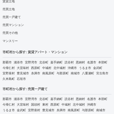
賃貸土地
売買土地
売買一戸建て
売買マンション
売買その他
マンスリー
市町村から探す: 賃貸アパート・マンション
那覇市
浦添市
宜野湾市
北谷町
嘉手納町
読谷村
恩納村
名護市
本部町
今帰仁村
大宜味村
西原町
中城村
北中城村
沖縄市
うるま市
金武町
宜野座村
豊見城市
糸満市
南風原町
与那原町
南城市
八重瀬町
宮古島市
久米島町
石垣市
市町村から探す: 売買一戸建て
那覇市
浦添市
宜野湾市
北谷町
嘉手納町
読谷村
恩納村
名護市
本部町
今帰仁村
大宜味村
国頭村
東村
西原町
中城村
北中城村
沖縄市
うるま市
金武町
宜野座村
豊見城市
糸満市
南風原町
与那原町
南城市