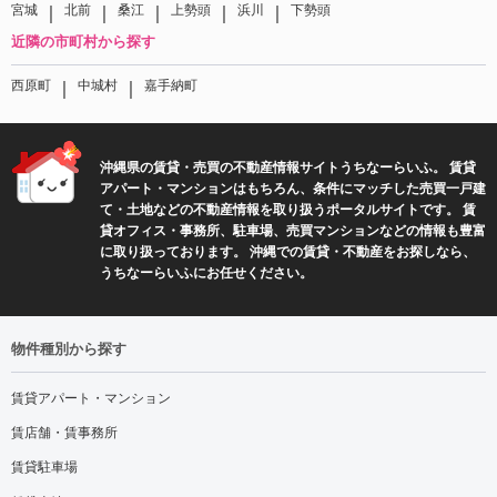
｜
｜
｜
｜
｜
宮城
北前
桑江
上勢頭
浜川
下勢頭
近隣の市町村から探す
｜
｜
西原町
中城村
嘉手納町
沖縄県の賃貸・売買の不動産情報サイトうちなーらいふ。 賃貸
アパート・マンションはもちろん、条件にマッチした売買一戸建
て・土地などの不動産情報を取り扱うポータルサイトです。 賃
貸オフィス・事務所、駐車場、売買マンションなどの情報も豊富
に取り扱っております。 沖縄での賃貸・不動産をお探しなら、
うちなーらいふにお任せください。
物件種別から探す
賃貸アパート・マンション
賃店舗・賃事務所
賃貸駐車場