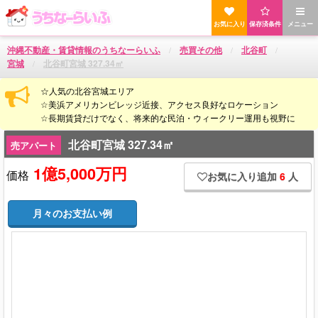
お気に入り
保存済条件
メニュー
沖縄不動産・賃貸情報のうちなーらいふ
売買その他
北谷町
宮城
北谷町宮城 327.34㎡
☆人気の北谷宮城エリア
☆美浜アメリカンビレッジ近接、アクセス良好なロケーション
☆長期賃貸だけでなく、将来的な民泊・ウィークリー運用も視野に
北谷町宮城 327.34㎡
売アパート
1億5,000万円
価格
お気に入り追加
6
人
月々のお支払い例