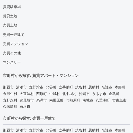
賃貸駐車場
賃貸土地
売買土地
売買一戸建て
売買マンション
売買その他
マンスリー
市町村から探す: 賃貸アパート・マンション
那覇市
浦添市
宜野湾市
北谷町
嘉手納町
読谷村
恩納村
名護市
本部町
今帰仁村
大宜味村
西原町
中城村
北中城村
沖縄市
うるま市
金武町
宜野座村
豊見城市
糸満市
南風原町
与那原町
南城市
八重瀬町
宮古島市
久米島町
石垣市
市町村から探す: 売買一戸建て
那覇市
浦添市
宜野湾市
北谷町
嘉手納町
読谷村
恩納村
名護市
本部町