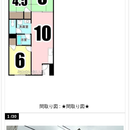
間取り図 : ★間取り図★ 
1
/
30