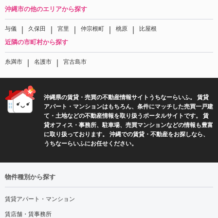
沖縄市の他のエリアから探す
｜
｜
｜
｜
｜
与儀
久保田
宮里
仲宗根町
桃原
比屋根
近隣の市町村から探す
｜
｜
糸満市
名護市
宮古島市
沖縄県の賃貸・売買の不動産情報サイトうちなーらいふ。 賃貸
アパート・マンションはもちろん、条件にマッチした売買一戸建
て・土地などの不動産情報を取り扱うポータルサイトです。 賃
貸オフィス・事務所、駐車場、売買マンションなどの情報も豊富
に取り扱っております。 沖縄での賃貸・不動産をお探しなら、
うちなーらいふにお任せください。
物件種別から探す
賃貸アパート・マンション
賃店舗・賃事務所