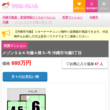
お気に入り
保存済条件
メニュー
沖縄不動産・賃貸情報のうちなーらいふ
売買マンション
沖縄市
与儀
メゾンＳ＆Ｋ与儀Ａ棟 5‐‐号
【沖縄市与儀】☆オーナーチェンジ物件☆提携銀行相談できます。付近
物件もお探しの方は是非ハウステラまでご連絡ください♩
売買マンション
メゾンＳ＆Ｋ与儀Ａ棟 5‐‐号 沖縄市与儀3丁目
680万円
価格
お気に入り追加
67
人
月々のお支払い例