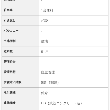
駐車場
1台無料
引き渡し
相談
バルコニー
-
土地権利
借地
総戸数
61戸
管理組合
-
管理形態
自主管理
所在階／階数
5階 (7階建)
取引態様
仲介
建物構造
RC（鉄筋コンクリート造）