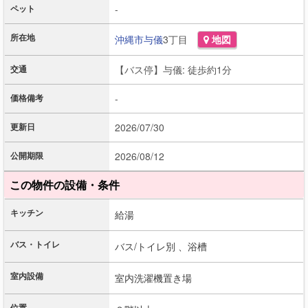
ペット
-
所在地
沖縄市
与儀
3丁目
地図
交通
【バス停】与儀: 徒歩約1分
価格備考
-
更新日
2026/07/30
公開期限
2026/08/12
この物件の設備・条件
キッチン
給湯
バス・トイレ
バス/トイレ別 、
浴槽
室内設備
室内洗濯機置き場
位置