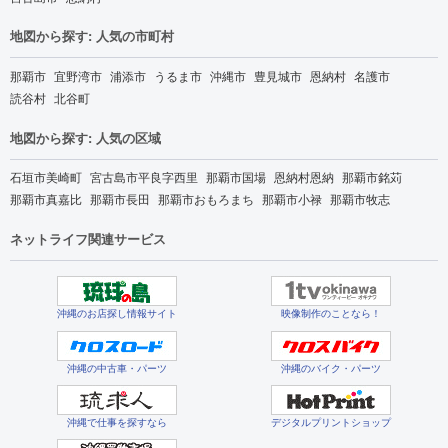
地図から探す: 人気の市町村
那覇市
宜野湾市
浦添市
うるま市
沖縄市
豊見城市
恩納村
名護市
読谷村
北谷町
地図から探す: 人気の区域
石垣市美崎町
宮古島市平良字西里
那覇市国場
恩納村恩納
那覇市銘苅
那覇市真嘉比
那覇市長田
那覇市おもろまち
那覇市小禄
那覇市牧志
ネットライフ関連サービス
沖縄のお店探し情報サイト
映像制作のことなら！
沖縄の中古車・パーツ
沖縄のバイク・パーツ
沖縄で仕事を探すなら
デジタルプリントショップ