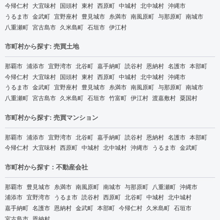
今帰仁村
大宜味村
国頭村
東村
西原町
中城村
北中城村
沖縄市
うるま市
金武町
宜野座村
豊見城市
糸満市
南風原町
与那原町
南城市
八重瀬町
宮古島市
久米島町
石垣市
伊江村
市町村から探す: 売買土地
那覇市
浦添市
宜野湾市
北谷町
嘉手納町
読谷村
恩納村
名護市
本部町
今帰仁村
大宜味村
国頭村
東村
西原町
中城村
北中城村
沖縄市
うるま市
金武町
宜野座村
豊見城市
糸満市
南風原町
与那原町
南城市
八重瀬町
宮古島市
久米島町
石垣市
竹富町
伊江村
渡嘉敷村
粟国村
市町村から探す: 売買マンション
那覇市
浦添市
宜野湾市
北谷町
嘉手納町
読谷村
恩納村
名護市
本部町
今帰仁村
大宜味村
西原町
中城村
北中城村
沖縄市
うるま市
金武町
市町村から探す：不動産会社
那覇市
豊見城市
糸満市
南風原町
南城市
与那原町
八重瀬町
沖縄市
浦添市
宜野湾市
うるま市
読谷村
西原町
北谷町
中城村
北中城村
嘉手納町
名護市
恩納村
金武町
本部町
今帰仁村
久米島町
石垣市
宮古島市
恩納村