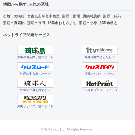
地図から探す: 人気の区域
石垣市美崎町
宮古島市平良字西里
那覇市国場
恩納村恩納
那覇市銘苅
那覇市真嘉比
那覇市長田
那覇市おもろまち
那覇市小禄
那覇市牧志
ネットライフ関連サービス
沖縄のお店探し情報サイト
映像制作のことなら！
沖縄の中古車・パーツ
沖縄のバイク・パーツ
沖縄で仕事を探すなら
デジタルプリントショップ
沖縄リサイクル情報サイト
© Netlife Co., Ltd. All Rights Reserved.