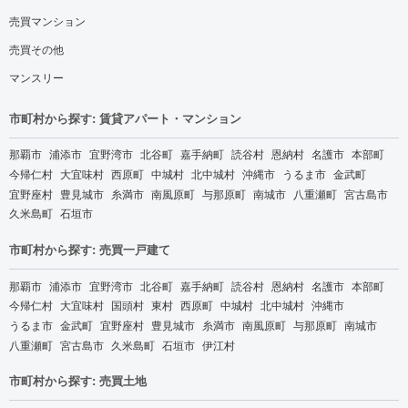
売買マンション
売買その他
マンスリー
市町村から探す: 賃貸アパート・マンション
那覇市
浦添市
宜野湾市
北谷町
嘉手納町
読谷村
恩納村
名護市
本部町
今帰仁村
大宜味村
西原町
中城村
北中城村
沖縄市
うるま市
金武町
宜野座村
豊見城市
糸満市
南風原町
与那原町
南城市
八重瀬町
宮古島市
久米島町
石垣市
市町村から探す: 売買一戸建て
那覇市
浦添市
宜野湾市
北谷町
嘉手納町
読谷村
恩納村
名護市
本部町
今帰仁村
大宜味村
国頭村
東村
西原町
中城村
北中城村
沖縄市
うるま市
金武町
宜野座村
豊見城市
糸満市
南風原町
与那原町
南城市
八重瀬町
宮古島市
久米島町
石垣市
伊江村
市町村から探す: 売買土地