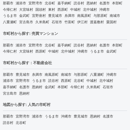
那覇市
浦添市
宜野湾市
北谷町
嘉手納町
読谷村
恩納村
名護市
本部町
今帰仁村
大宜味村
国頭村
東村
西原町
中城村
北中城村
沖縄市
うるま市
金武町
宜野座村
豊見城市
糸満市
南風原町
与那原町
南城市
八重瀬町
宮古島市
久米島町
石垣市
竹富町
伊江村
渡嘉敷村
粟国村
市町村から探す: 売買マンション
那覇市
浦添市
宜野湾市
北谷町
嘉手納町
読谷村
恩納村
名護市
本部町
今帰仁村
大宜味村
西原町
中城村
北中城村
沖縄市
うるま市
金武町
市町村から探す：不動産会社
那覇市
豊見城市
糸満市
南風原町
南城市
与那原町
八重瀬町
沖縄市
浦添市
宜野湾市
うるま市
読谷村
西原町
北谷町
中城村
北中城村
嘉手納町
名護市
恩納村
金武町
本部町
今帰仁村
久米島町
石垣市
宮古島市
恩納村
地図から探す: 人気の市町村
那覇市
宜野湾市
浦添市
うるま市
沖縄市
豊見城市
恩納村
名護市
読谷村
北谷町