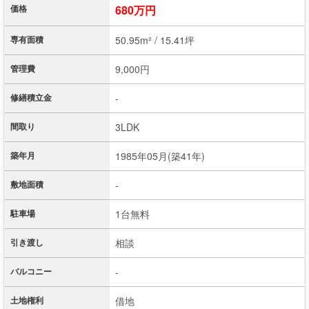
価格
680万円
専有面積
50.95m² / 15.41坪
管理費
9,000円
修繕積立金
-
間取り
3LDK
築年月
1985年05月(築41年)
敷地面積
-
駐車場
1台無料
引き渡し
相談
バルコニー
-
土地権利
借地