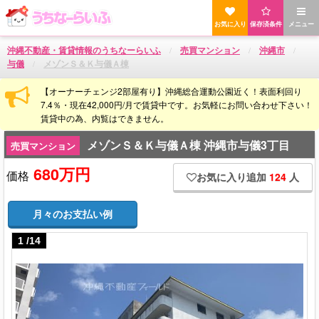
お気に入り
保存済条件
メニュー
沖縄不動産・賃貸情報のうちなーらいふ
売買マンション
沖縄市
与儀
メゾンＳ＆Ｋ与儀Ａ棟
【オーナーチェンジ2部屋有り】沖縄総合運動公園近く！表面利回り
7.4％・現在42,000円/月で賃貸中です。お気軽にお問い合わせ下さい！
賃貸中の為、内覧はできません。
メゾンＳ＆Ｋ与儀Ａ棟 沖縄市与儀3丁目
売買マンション
680万円
価格
お気に入り追加
124
人
月々のお支払い例
1
/
14