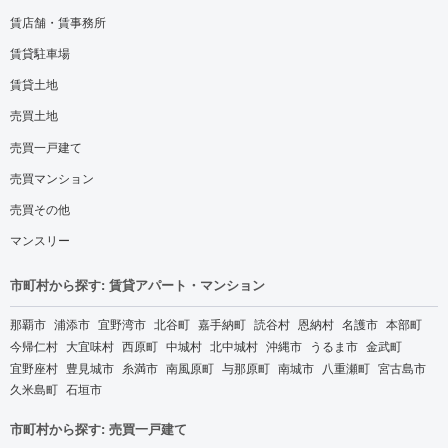
賃店舗・賃事務所
賃貸駐車場
賃貸土地
売買土地
売買一戸建て
売買マンション
売買その他
マンスリー
市町村から探す: 賃貸アパート・マンション
那覇市
浦添市
宜野湾市
北谷町
嘉手納町
読谷村
恩納村
名護市
本部町
今帰仁村
大宜味村
西原町
中城村
北中城村
沖縄市
うるま市
金武町
宜野座村
豊見城市
糸満市
南風原町
与那原町
南城市
八重瀬町
宮古島市
久米島町
石垣市
市町村から探す: 売買一戸建て