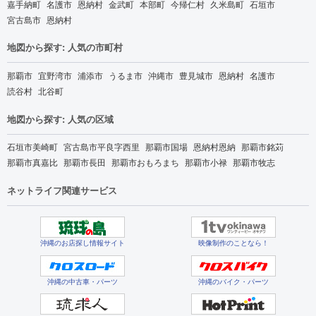
嘉手納町
名護市
恩納村
金武町
本部町
今帰仁村
久米島町
石垣市
宮古島市
恩納村
地図から探す: 人気の市町村
那覇市
宜野湾市
浦添市
うるま市
沖縄市
豊見城市
恩納村
名護市
読谷村
北谷町
地図から探す: 人気の区域
石垣市美崎町
宮古島市平良字西里
那覇市国場
恩納村恩納
那覇市銘苅
那覇市真嘉比
那覇市長田
那覇市おもろまち
那覇市小禄
那覇市牧志
ネットライフ関連サービス
沖縄のお店探し情報サイト
映像制作のことなら！
沖縄の中古車・パーツ
沖縄のバイク・パーツ