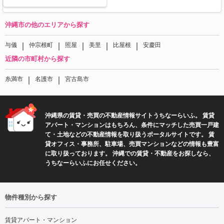
沖縄市の他のエリアから探す
｜
｜
｜
｜
｜
与儀
仲宗根町
照屋
美里
比屋根
安慶田
近隣の市町村から探す
｜
｜
糸満市
名護市
宮古島市
沖縄県の賃貸・売買の不動産情報サイトうちなーらいふ。 賃貸
アパート・マンションはもちろん、条件にマッチした売買一戸建
て・土地などの不動産情報を取り扱うポータルサイトです。 賃
貸オフィス・事務所、駐車場、売買マンションなどの情報も豊富
に取り扱っております。 沖縄での賃貸・不動産をお探しなら、
うちなーらいふにお任せください。
物件種別から探す
賃貸アパート・マンション