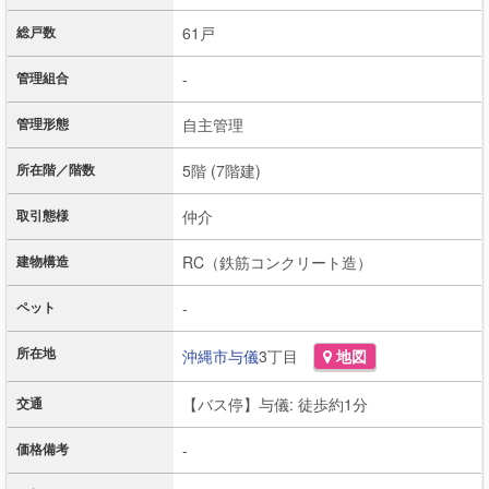
総戸数
61戸
管理組合
-
管理形態
自主管理
所在階／階数
5階 (7階建)
取引態様
仲介
建物構造
RC（鉄筋コンクリート造）
ペット
-
所在地
沖縄市
与儀
3丁目
地図
交通
【バス停】与儀: 徒歩約1分
価格備考
-