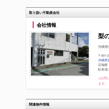
取り扱い不動産会社
会社情報
梨
沖縄県知
〒901-2
沖縄県宜
店舗横
駐車場
※お問
ます。
関連物件情報