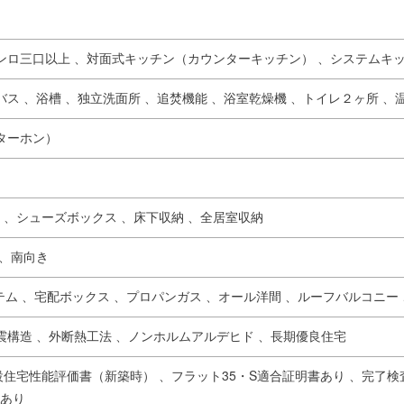
ンロ三口以上 、
対面式キッチン（カウンターキッチン） 、
システムキ
バス 、
浴槽 、
独立洗面所 、
追焚機能 、
浴室乾燥機 、
トイレ２ヶ所 、
ターホン）
 、
シューズボックス 、
床下収納 、
全居室収納
、
南向き
テム 、
宅配ボックス 、
プロパンガス 、
オール洋間 、
ルーフバルコニー 
震構造 、
外断熱工法 、
ノンホルムアルデヒド 、
長期優良住宅
設住宅性能評価書（新築時） 、
フラット35・S適合証明書あり 、
完了検
あり