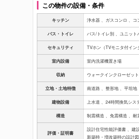
この物件の設備・条件
キッチン
浄水器 、
ガスコンロ 、
コ
バス・トイレ
バス/トイレ別 、
ユニット
セキュリティ
TVホン（TVモニタ付イン
室内設備
室内洗濯機置き場
収納
ウォークインクローゼット
立地・土地特徴
南道路 、
整形地 、
平坦地 
建物設備
上水道 、
24時間換気シス
構造
制震構造 、
免震構造 、
耐
設計住宅性能評価書 、
建
評価・証明書
新築時・増改築時の設計図