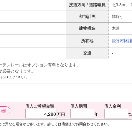
接道方向 / 道路幅員
北3.3m、 
都市計画
非線引
建物構造
木造
所在地
読谷村
比
交通
-
ーテンレールはオプション有料となります。
が必要となります。
合わせください。
借入ご希望金額
借入期間
借入金利
い例
万円
年
%
額とは異なる場合がございます。詳しくは店舗までお問合わせください。