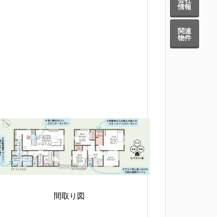
情報
関連
物件
区画図
間取り図