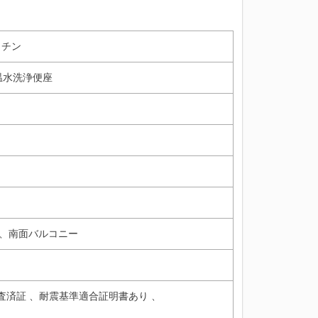
ッチン
温水洗浄便座
、
南面バルコニー
査済証 、
耐震基準適合証明書あり 、