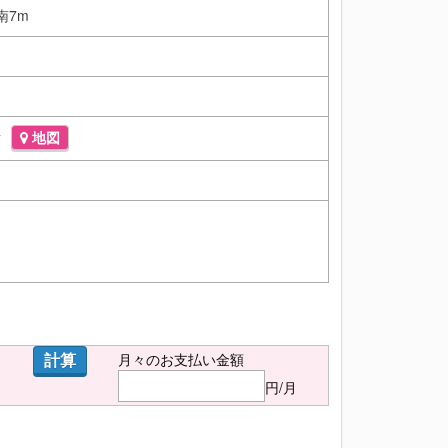
南7m
謝
地図
計算
月々のお支払い金額
円/月