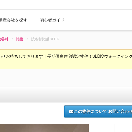
動産会社を探す
初心者ガイド
読谷村
比謝
読谷村比謝 3LDK
お待ちしております！長期優良住宅認定物件！3LDK/ウォークインクロ
この物件について
お問い合わ