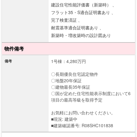
建設住宅性能評価書（新築時） 、
フラット35・S適合証明書あり 、
完了検査済証 、
耐震基準適合証明書あり 、
新築時・増改築時の設計図あり
物件備考
備考
1号棟：4,280万円
〇長期優良住宅認定物件
〇地盤20年保証
〇建物最長35年保証
〇国が定めた住宅性能表示制度において6
項目の最高等級を取得予定
お気軽にお問い合わせください。
■現況: 建築中
■建築確認番号: R08SHC101838