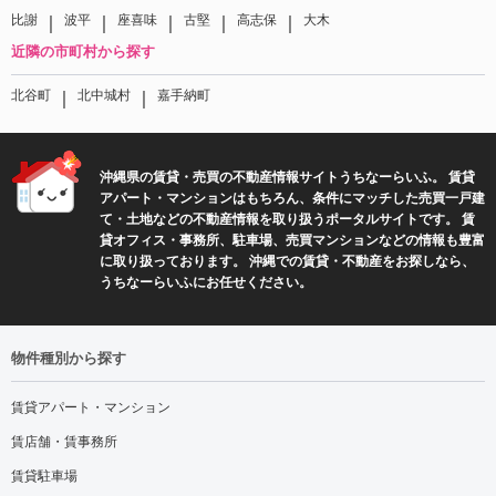
｜
｜
｜
｜
｜
比謝
波平
座喜味
古堅
高志保
大木
近隣の市町村から探す
｜
｜
北谷町
北中城村
嘉手納町
沖縄県の賃貸・売買の不動産情報サイトうちなーらいふ。 賃貸
アパート・マンションはもちろん、条件にマッチした売買一戸建
て・土地などの不動産情報を取り扱うポータルサイトです。 賃
貸オフィス・事務所、駐車場、売買マンションなどの情報も豊富
に取り扱っております。 沖縄での賃貸・不動産をお探しなら、
うちなーらいふにお任せください。
物件種別から探す
賃貸アパート・マンション
賃店舗・賃事務所
賃貸駐車場