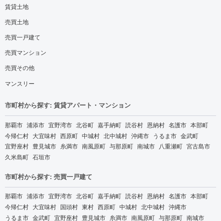
賃貸土地
売買土地
売買一戸建て
売買マンション
売買その他
マンスリー
市町村から探す: 賃貸アパート・マンション
那覇市
浦添市
宜野湾市
北谷町
嘉手納町
読谷村
恩納村
名護市
本部町
今帰仁村
大宜味村
西原町
中城村
北中城村
沖縄市
うるま市
金武町
宜野座村
豊見城市
糸満市
南風原町
与那原町
南城市
八重瀬町
宮古島市
久米島町
石垣市
市町村から探す: 売買一戸建て
那覇市
浦添市
宜野湾市
北谷町
嘉手納町
読谷村
恩納村
名護市
本部町
今帰仁村
大宜味村
国頭村
東村
西原町
中城村
北中城村
沖縄市
うるま市
金武町
宜野座村
豊見城市
糸満市
南風原町
与那原町
南城市