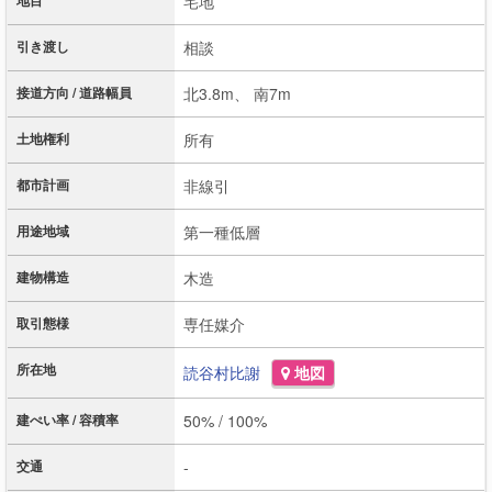
地目
宅地
引き渡し
相談
接道方向 / 道路幅員
北3.8m、 南7m
土地権利
所有
都市計画
非線引
用途地域
第一種低層
建物構造
木造
取引態様
専任媒介
所在地
読谷村
比謝
地図
建ぺい率 / 容積率
50% / 100%
交通
-