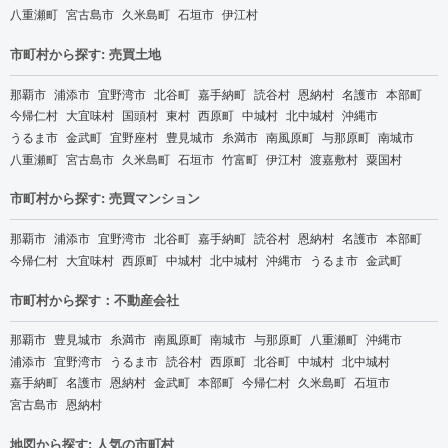
八重瀬町
宮古島市
久米島町
石垣市
伊江村
市町村から探す: 売買土地
那覇市
浦添市
宜野湾市
北谷町
嘉手納町
読谷村
恩納村
名護市
本部町
今帰仁村
大宜味村
国頭村
東村
西原町
中城村
北中城村
沖縄市
うるま市
金武町
宜野座村
豊見城市
糸満市
南風原町
与那原町
南城市
八重瀬町
宮古島市
久米島町
石垣市
竹富町
伊江村
渡嘉敷村
粟国村
市町村から探す: 売買マンション
那覇市
浦添市
宜野湾市
北谷町
嘉手納町
読谷村
恩納村
名護市
本部町
今帰仁村
大宜味村
西原町
中城村
北中城村
沖縄市
うるま市
金武町
市町村から探す：不動産会社
那覇市
豊見城市
糸満市
南風原町
南城市
与那原町
八重瀬町
沖縄市
浦添市
宜野湾市
うるま市
読谷村
西原町
北谷町
中城村
北中城村
嘉手納町
名護市
恩納村
金武町
本部町
今帰仁村
久米島町
石垣市
宮古島市
恩納村
地図から探す: 人気の市町村