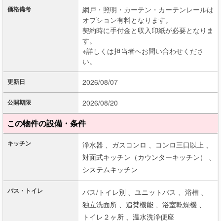
価格備考
網戸・照明・カーテン・カーテンレールは
オプション有料となります。
契約時に手付金と収入印紙が必要となりま
す。
※詳しくは担当者へお問い合わせくださ
い。
更新日
2026/08/07
公開期限
2026/08/20
この物件の設備・条件
キッチン
浄水器 、
ガスコンロ 、
コンロ三口以上 、
対面式キッチン（カウンターキッチン） 、
システムキッチン
バス・トイレ
バス/トイレ別 、
ユニットバス 、
浴槽 、
独立洗面所 、
追焚機能 、
浴室乾燥機 、
トイレ２ヶ所 、
温水洗浄便座