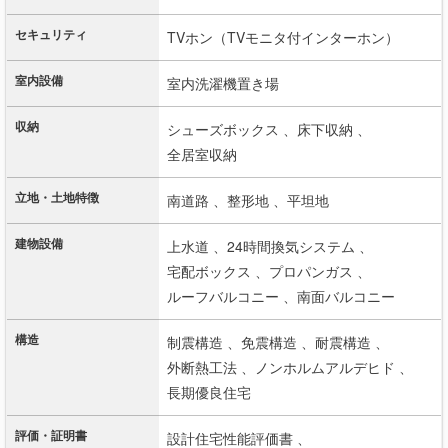
セキュリティ
TVホン（TVモニタ付インターホン）
室内設備
室内洗濯機置き場
収納
シューズボックス 、
床下収納 、
全居室収納
立地・土地特徴
南道路 、
整形地 、
平坦地
建物設備
上水道 、
24時間換気システム 、
宅配ボックス 、
プロパンガス 、
ルーフバルコニー 、
南面バルコニー
構造
制震構造 、
免震構造 、
耐震構造 、
外断熱工法 、
ノンホルムアルデヒド 、
長期優良住宅
評価・証明書
設計住宅性能評価書 、