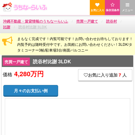
お気に入り
保存済条件
メニュー
沖縄不動産・賃貸情報のうちなーらいふ
売買一戸建て
読谷村
比謝
読谷村比謝 3LDK
まもなく完成です！内覧可能です！お問い合わせお待ちしております！
内覧予約は随時受付中です。お気軽にお問い合わせください！3LDK/タ
タミコーナー3帖/駐車場3台/南面バルコニー
読谷村比謝 3LDK
売買一戸建て
4,280万円
価格
お気に入り追加
7
人
月々のお支払い例