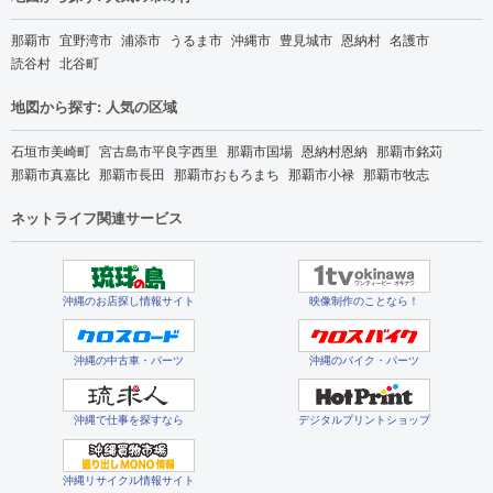
那覇市
宜野湾市
浦添市
うるま市
沖縄市
豊見城市
恩納村
名護市
読谷村
北谷町
地図から探す: 人気の区域
石垣市美崎町
宮古島市平良字西里
那覇市国場
恩納村恩納
那覇市銘苅
那覇市真嘉比
那覇市長田
那覇市おもろまち
那覇市小禄
那覇市牧志
ネットライフ関連サービス
沖縄のお店探し情報サイト
映像制作のことなら！
沖縄の中古車・パーツ
沖縄のバイク・パーツ
沖縄で仕事を探すなら
デジタルプリントショップ
沖縄リサイクル情報サイト