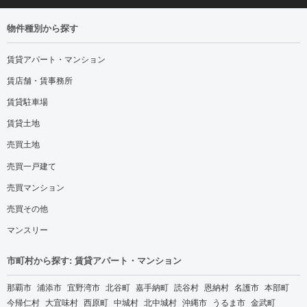
物件種別から探す
賃貸アパート・マンション
賃店舗・賃事務所
賃貸駐車場
賃貸土地
売買土地
売買一戸建て
売買マンション
売買その他
マンスリー
市町村から探す: 賃貸アパート・マンション
那覇市
浦添市
宜野湾市
北谷町
嘉手納町
読谷村
恩納村
名護市
本部町
今帰仁村
大宜味村
西原町
中城村
北中城村
沖縄市
うるま市
金武町