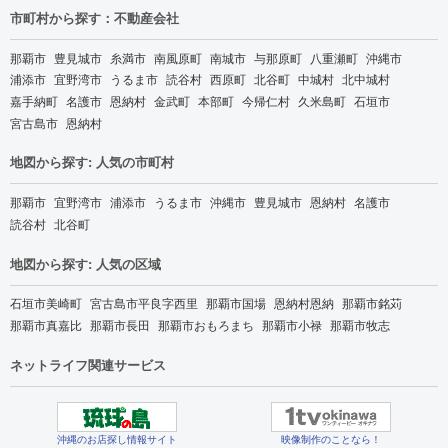
市町村から探す：不動産会社
那覇市
豊見城市
糸満市
南風原町
南城市
与那原町
八重瀬町
沖縄市
浦添市
宜野湾市
うるま市
読谷村
西原町
北谷町
中城村
北中城村
嘉手納町
名護市
恩納村
金武町
本部町
今帰仁村
久米島町
石垣市
宮古島市
恩納村
地図から探す: 人気の市町村
那覇市
宜野湾市
浦添市
うるま市
沖縄市
豊見城市
恩納村
名護市
読谷村
北谷町
地図から探す: 人気の区域
石垣市美崎町
宮古島市平良字西里
那覇市国場
恩納村恩納
那覇市銘苅
那覇市真嘉比
那覇市長田
那覇市おもろまち
那覇市小禄
那覇市牧志
ネットライフ関連サービス
沖縄のお店探し情報サイト
映像制作のことなら！