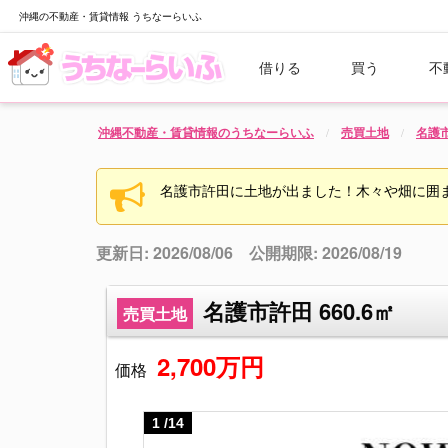
沖縄の不動産・賃貸情報 うちなーらいふ
借りる
買う
不
沖縄不動産・賃貸情報のうちなーらいふ
売買土地
名護
名護市許田に土地が出ました！木々や畑に囲
更新日: 2026/08/06 公開期限: 2026/08/19
名護市許田 660.6㎡
売買土地
2,700万円
価格
1
/
14