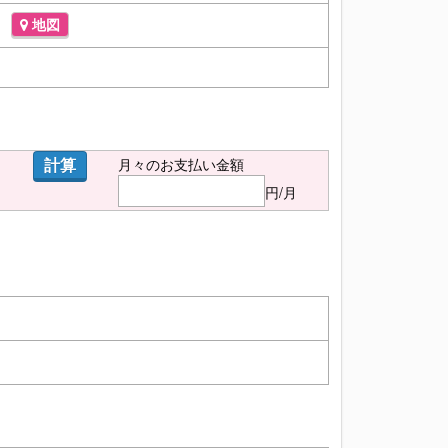
田
地図
計算
月々のお支払い金額
円/月