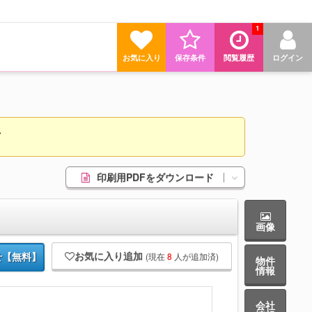
1
お気に入り
保存条件
閲覧履歴
ログイン
♪
印刷用PDFをダウンロード
画像
お気に入り追加
(現在
8
人が追加済)
せ【無料】
物件
情報
会社