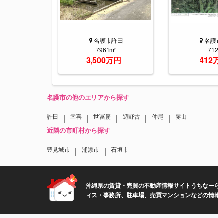
名護市許田
名護
7961m²
71
3,500万円
412
名護市の他のエリアから探す
｜
｜
｜
｜
｜
許田
幸喜
世冨慶
辺野古
仲尾
勝山
近隣の市町村から探す
｜
｜
豊見城市
浦添市
石垣市
沖縄県の賃貸・売買の不動産情報サイトうちなーら
ィス・事務所、駐車場、売買マンションなどの情