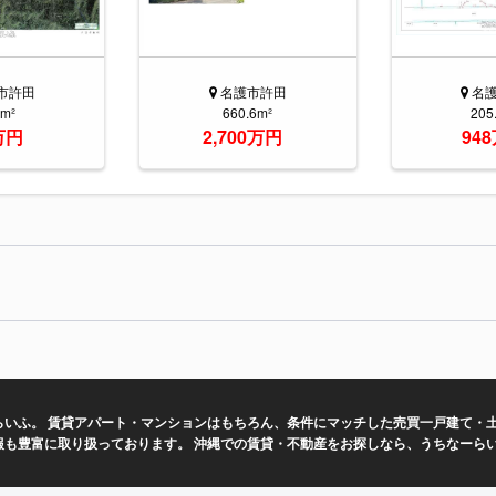
市許田
名護市許田
名
2m²
660.6m²
205
万円
2,700万円
94
いふ。 賃貸アパート・マンションはもちろん、条件にマッチした売買一戸建て・土
報も豊富に取り扱っております。 沖縄での賃貸・不動産をお探しなら、うちなーら