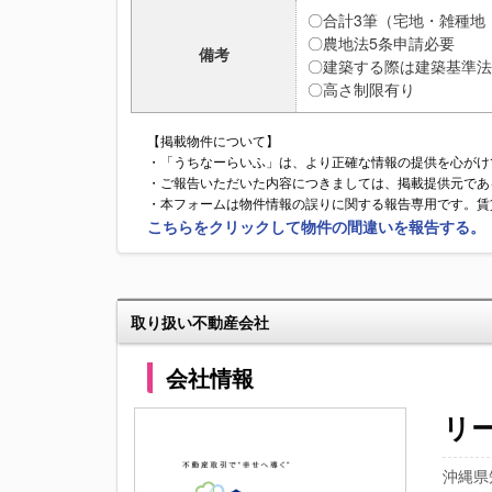
〇合計3筆（宅地・雑種地
〇農地法5条申請必要
備考
〇建築する際は建築基準法
〇高さ制限有り
【掲載物件について】
・「うちなーらいふ」は、より正確な情報の提供を心がけ
・ご報告いただいた内容につきましては、掲載提供元であ
・本フォームは物件情報の誤りに関する報告専用です。賃
こちらをクリックして物件の間違いを報告する。
取り扱い不動産会社
会社情報
リ
沖縄県