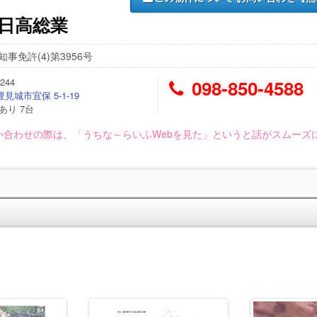
)日高総業
事免許(4)第3956号
244
098-850-4588
見城市宜保 5-1-19
あり 7台
い合わせの際は、「うちな～らいふWebを見た」というと話がスムーズ