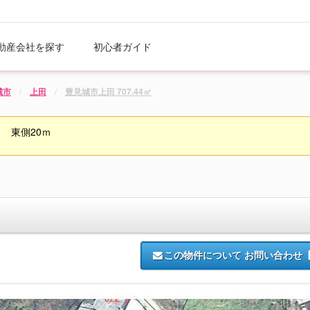
動産会社を探す
初心者ガイド
城市
上田
豊見城市上田 707.44㎡
 東側20ｍ
この物件について
お問い合わせ