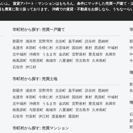
いふ。 賃貸アパート・マンションはもちろん、条件にマッチした売買一戸建て・土
報も豊富に取り扱っております。 沖縄での賃貸・不動産をお探しなら、うちなーら
市町村から探す: 売買一戸建て
那覇市
浦添市
宜野湾市
北谷町
嘉手納町
読谷村
恩納村
那
名護市
本部町
今帰仁村
大宜味村
国頭村
東村
西原町
中城村
沖
北中城村
沖縄市
うるま市
金武町
宜野座村
豊見城市
糸満市
中
南風原町
与那原町
南城市
八重瀬町
宮古島市
久米島町
今
石垣市
伊江村
地
市町村から探す: 売買土地
那
那覇市
浦添市
宜野湾市
北谷町
嘉手納町
読谷村
恩納村
名
名護市
本部町
今帰仁村
大宜味村
国頭村
東村
西原町
中城村
地
北中城村
沖縄市
うるま市
金武町
宜野座村
豊見城市
糸満市
南風原町
与那原町
南城市
八重瀬町
宮古島市
久米島町
石
石垣市
竹富町
伊江村
渡嘉敷村
粟国村
那
那
市町村から探す: 売買マンション