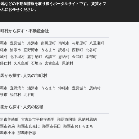
地などの不動産情報を取り扱うポータルサイトです。 賃貸オフ
いふにお任せください。
市町村から探す：不動産会社
覇市
豊見城市
糸満市
南風原町
南城市
与那原町
八重瀬町
縄市
浦添市
宜野湾市
うるま市
読谷村
西原町
北谷町
城村
北中城村
嘉手納町
名護市
恩納村
金武町
本部町
帰仁村
久米島町
石垣市
宮古島市
恩納村
図から探す: 人気の市町村
覇市
宜野湾市
浦添市
うるま市
沖縄市
豊見城市
恩納村
護市
読谷村
北谷町
図から探す: 人気の区域
垣市美崎町
宮古島市平良字西里
那覇市国場
恩納村恩納
覇市銘苅
那覇市真嘉比
那覇市長田
那覇市おもろまち
覇市小禄
那覇市牧志