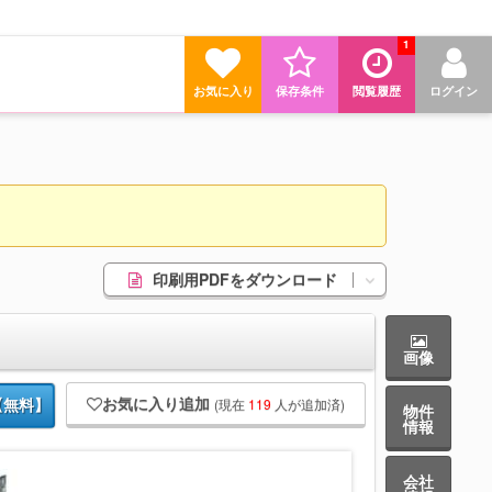
1
お気に入り
保存条件
閲覧履歴
ログイン
印刷用PDFをダウンロード
画像
お気に入り追加
(現在
119
人が追加済)
【無料】
物件
情報
会社