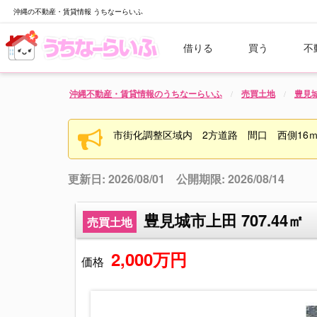
沖縄の不動産・賃貸情報 うちなーらいふ
借りる
買う
不
沖縄不動産・賃貸情報のうちなーらいふ
売買土地
豊見
市街化調整区域内 2方道路 間口 西側16ｍ
更新日: 2026/08/01 公開期限: 2026/08/14
豊見城市上田 707.44㎡
売買土地
2,000万円
価格