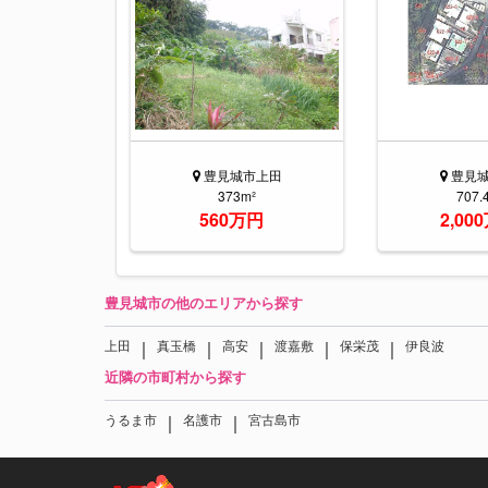
豊見城市上田
豊見
373m²
707.
560万円
2,00
豊見城市の他のエリアから探す
｜
｜
｜
｜
｜
上田
真玉橋
高安
渡嘉敷
保栄茂
伊良波
近隣の市町村から探す
｜
｜
うるま市
名護市
宮古島市