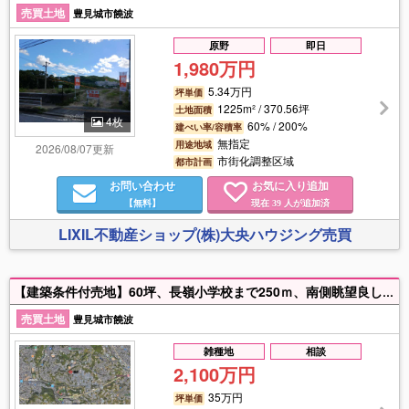
売買土地
豊見城市饒波
原野
即日
1,980万円
5.34万円
坪単価
1225m² / 370.56坪
土地面積
4枚
60% / 200%
建ぺい率/容積率
無指定
用途地域
2026/08/07更新
市街化調整区域
都市計画
お問い合わせ
お気に入り追加
【無料】
現在
人が追加済
39
LIXIL不動産ショップ(株)大央ハウジング売買
【建築条件付売地】60坪、長嶺小学校まで250ｍ、南側眺望良し！ 建物の概要はコチラから https://www.toyo-housing.co.jp/original_page/suerute
売買土地
豊見城市饒波
雑種地
相談
2,100万円
35万円
坪単価