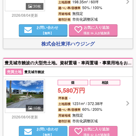
198.35m² / 60坪
土地面積
30枚
50% / 100%
建ぺい率/容積率
無指定
用途地域
2026/08/04更新
市街化調整区域
都市計画
お問い合わせ
お気に入り追加
【無料】
現在
人が追加済
16
株式会社東洋ハウジング
豊見城市饒波の大型売土地。資材置場・車両置場・事業用地をお探しの方へ。
売買土地
豊見城市饒波
畑
相談
5,580万円
-
坪単価
1231m² / 372.38坪
土地面積
10枚
60% / 200%
建ぺい率/容積率
無指定
用途地域
2026/08/06更新
市街化調整区域
都市計画
お問い合わせ
お気に入り追加
【無料】
現在
人が追加済
12