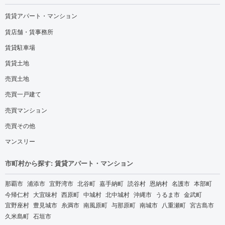
賃貸アパート・マンション
賃店舗・賃事務所
賃貸駐車場
賃貸土地
売買土地
売買一戸建て
売買マンション
売買その他
マンスリー
市町村から探す: 賃貸アパート・マンション
那覇市
浦添市
宜野湾市
北谷町
嘉手納町
読谷村
恩納村
名護市
本部町
今帰仁村
大宜味村
西原町
中城村
北中城村
沖縄市
うるま市
金武町
宜野座村
豊見城市
糸満市
南風原町
与那原町
南城市
八重瀬町
宮古島市
久米島町
石垣市