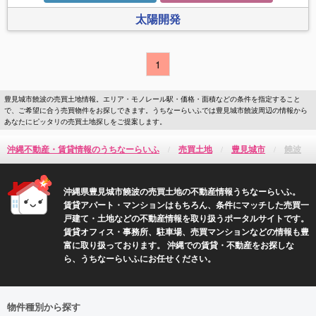
太陽開発
1
豊見城市饒波の売買土地情報。エリア・モノレール駅・価格・面積などの条件を指定すること
で、ご希望に合う売買物件をお探しできます。うちなーらいふでは豊見城市饒波周辺の情報から
あなたにピッタリの売買土地探しをご提案します。
沖縄不動産・賃貸情報のうちなーらいふ
売買土地
豊見城市
饒波
沖縄県豊見城市饒波の売買土地の不動産情報うちなーらいふ。
賃貸アパート・マンションはもちろん、条件にマッチした売買一
戸建て・土地などの不動産情報を取り扱うポータルサイトです。
賃貸オフィス・事務所、駐車場、売買マンションなどの情報も豊
富に取り扱っております。 沖縄での賃貸・不動産をお探しな
ら、うちなーらいふにお任せください。
物件種別から探す