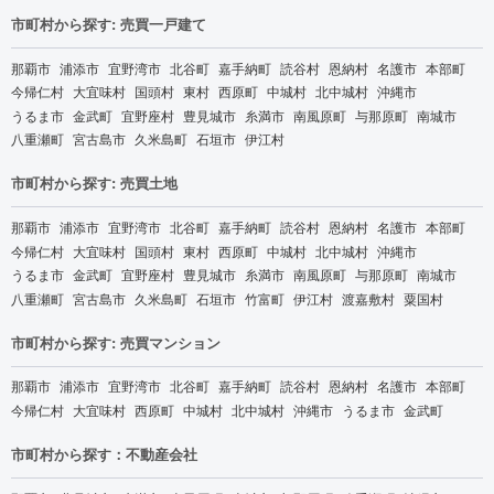
市町村から探す: 売買一戸建て
那覇市
浦添市
宜野湾市
北谷町
嘉手納町
読谷村
恩納村
名護市
本部町
今帰仁村
大宜味村
国頭村
東村
西原町
中城村
北中城村
沖縄市
うるま市
金武町
宜野座村
豊見城市
糸満市
南風原町
与那原町
南城市
八重瀬町
宮古島市
久米島町
石垣市
伊江村
市町村から探す: 売買土地
那覇市
浦添市
宜野湾市
北谷町
嘉手納町
読谷村
恩納村
名護市
本部町
今帰仁村
大宜味村
国頭村
東村
西原町
中城村
北中城村
沖縄市
うるま市
金武町
宜野座村
豊見城市
糸満市
南風原町
与那原町
南城市
八重瀬町
宮古島市
久米島町
石垣市
竹富町
伊江村
渡嘉敷村
粟国村
市町村から探す: 売買マンション
那覇市
浦添市
宜野湾市
北谷町
嘉手納町
読谷村
恩納村
名護市
本部町
今帰仁村
大宜味村
西原町
中城村
北中城村
沖縄市
うるま市
金武町
市町村から探す：不動産会社