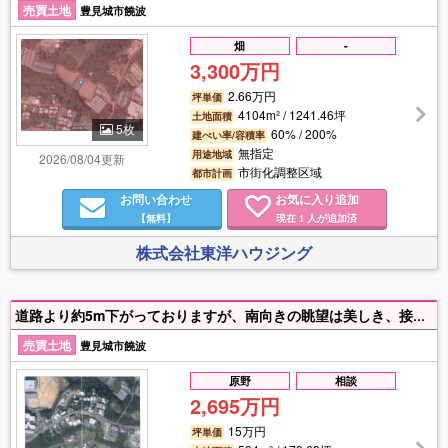
売買土地
豊見城市饒波
畑
-
3,300万円
2.66万円
坪単価
4104m² / 1241.46坪
土地面積
5枚
60% / 200%
建ぺい率/容積率
無指定
用途地域
2026/08/04更新
市街化調整区域
都市計画
お問い合わせ
お気に入り追加
【無料】
現在
人が追加済
1
株式会社東洋ハウジング
道路より約5m下がっておりますが、南向きの眺望は美しき、接道も36mと間口広し、長嶺小・中学校まで徒歩4分、市街化調整区域なので建物建築は制限が有りますが、まずはご相談をどうぞ♪
売買土地
豊見城市饒波
原野
相談
2,695万円
15万円
坪単価