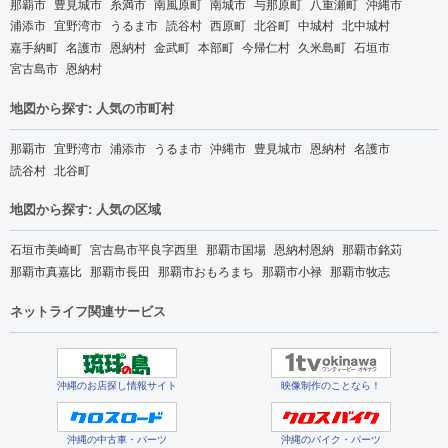
那覇市
豊見城市
糸満市
南風原町
南城市
与那原町
八重瀬町
沖縄市
浦添市
宜野湾市
うるま市
読谷村
西原町
北谷町
中城村
北中城村
嘉手納町
名護市
恩納村
金武町
本部町
今帰仁村
久米島町
石垣市
宮古島市
恩納村
地図から探す: 人気の市町村
那覇市
宜野湾市
浦添市
うるま市
沖縄市
豊見城市
恩納村
名護市
読谷村
北谷町
地図から探す: 人気の区域
石垣市美崎町
宮古島市平良字西里
那覇市国場
恩納村恩納
那覇市銘苅
那覇市真嘉比
那覇市長田
那覇市おもろまち
那覇市小禄
那覇市牧志
ネットライフ関連サービス
沖縄のお店探し情報サイト
映像制作のことなら！
沖縄の中古車・パーツ
沖縄のバイク・パーツ