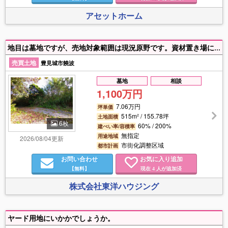
アセットホーム
地目は墓地ですが、売地対象範囲は現況原野です。資材置き場にいかかでしょうか！
売買土地
豊見城市饒波
墓地
相談
1,100万円
7.06万円
坪単価
515m² / 155.78坪
土地面積
6枚
60% / 200%
建ぺい率/容積率
無指定
用途地域
2026/08/04更新
市街化調整区域
都市計画
お問い合わせ
お気に入り追加
【無料】
現在
人が追加済
4
株式会社東洋ハウジング
ヤード用地にいかかでしょうか。