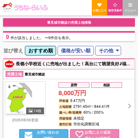
お気に入り
保存済条件
メニュー
豊見城市饒波の売買土地情報
9
件
が該当しました。
〜9件目を表示。
並び替え
おすすめ順
価格が安い順
その他
長嶺小学校近くに売地が出ました！高台にて眺望良好♪福祉・医療・公共施設にオススメです☆みそら保育園裏手☆その他用途についてはお気軽にお問い合わせください♪
売買土地
豊見城市饒波
原野
相談
8,000万円
9.47万円
坪単価
2791.45m² / 844.41坪
土地面積
14枚
60% / 200%
建ぺい率/容積率
未指定
用途地域
2026/08/06更新
市街化調整区域
都市計画
お問い合わせ
お気に入り追加
【無料】
現在
人が追加済
1