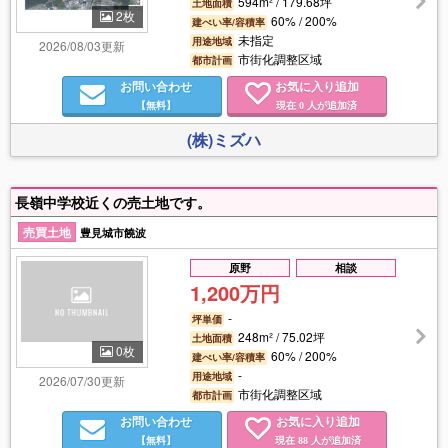
594m² / 179.68坪
土地面積
2枚
60% / 200%
建ぺい率/容積率
未指定
用途地域
2026/08/03更新
市街化調整区域
都市計画
お問い合わせ
お気に入り追加
【無料】
現在
人が追加済
0
(株)ミズハ
長嶺中学校近くの売土地です。
売買土地
豊見城市饒波
原野
相談
1,200万円
-
坪単価
248m² / 75.02坪
土地面積
0枚
60% / 200%
建ぺい率/容積率
-
用途地域
2026/07/30更新
市街化調整区域
都市計画
お問い合わせ
お気に入り追加
【無料】
現在
人が追加済
88