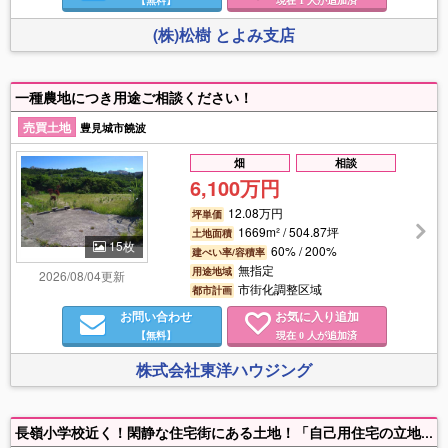
(株)松樹 とよみ支店
一種農地につき用途ご相談ください！
売買土地
豊見城市饒波
畑
相談
6,100万円
12.08万円
坪単価
1669m² / 504.87坪
土地面積
15枚
60% / 200%
建ぺい率/容積率
無指定
用途地域
2026/08/04更新
市街化調整区域
都市計画
お問い合わせ
お気に入り追加
【無料】
現在
人が追加済
0
株式会社東洋ハウジング
長嶺小学校近く！閑静な住宅街にある土地！「自己用住宅の立地緩和区域」となります。二方道路に囲まれた土地です！