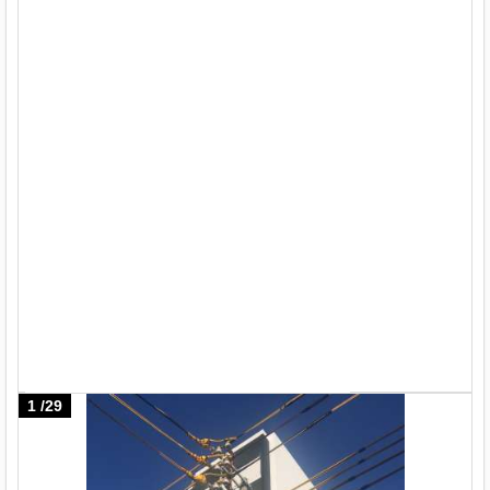
1
/
29