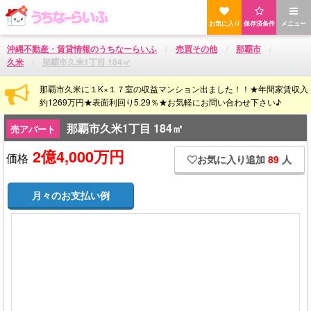
お気に入り
保存済条件
メニュー
沖縄不動産・賃貸情報のうちなーらいふ
売買その他
那覇市
久米
那覇市久米1丁目 184㎡
那覇市久米に１K×１７室の収益マンション出ました！！★年間家賃収入
約1269万円★表面利回り5.29％★お気軽にお問い合わせ下さい♪
那覇市久米1丁目 184㎡
売アパート
2億4,000万円
価格
お気に入り追加
89
人
月々のお支払い例