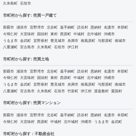
久米島町
石垣市
市町村から探す: 売買一戸建て
那覇市
浦添市
宜野湾市
北谷町
嘉手納町
読谷村
恩納村
名護市
本部町
今帰仁村
大宜味村
国頭村
東村
西原町
中城村
北中城村
沖縄市
うるま市
金武町
宜野座村
豊見城市
糸満市
南風原町
与那原町
南城市
八重瀬町
宮古島市
久米島町
石垣市
伊江村
市町村から探す: 売買土地
那覇市
浦添市
宜野湾市
北谷町
嘉手納町
読谷村
恩納村
名護市
本部町
今帰仁村
大宜味村
国頭村
東村
西原町
中城村
北中城村
沖縄市
うるま市
金武町
宜野座村
豊見城市
糸満市
南風原町
与那原町
南城市
八重瀬町
宮古島市
久米島町
石垣市
竹富町
伊江村
渡嘉敷村
粟国村
市町村から探す: 売買マンション
那覇市
浦添市
宜野湾市
北谷町
嘉手納町
読谷村
恩納村
名護市
本部町
今帰仁村
大宜味村
西原町
中城村
北中城村
沖縄市
うるま市
金武町
市町村から探す：不動産会社