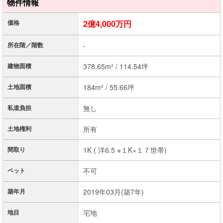
物件情報
価格
2億4,000万円
所在階／階数
-
建物面積
378.65m² / 114.54坪
土地面積
184m² / 55.66坪
私道負担
無し
土地権利
所有
間取り
1K ( 洋6.5 ※１K×１７世帯)
ペット
不可
築年月
2019年03月(築7年)
地目
宅地