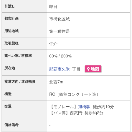
引渡し
即日
都市計画
市街化区域
用途地域
第一種住居
取引態様
仲介
建ぺい率 / 容積率
60% / 200%
所在地
那覇市
久米
1丁目
地図
接道方向 / 道路幅員
北西7m
構造
RC（鉄筋コンクリート造）
交通
【モノレール】
旭橋駅
: 徒歩約10分
【バス停】西武門: 徒歩約2分
価格備考
-