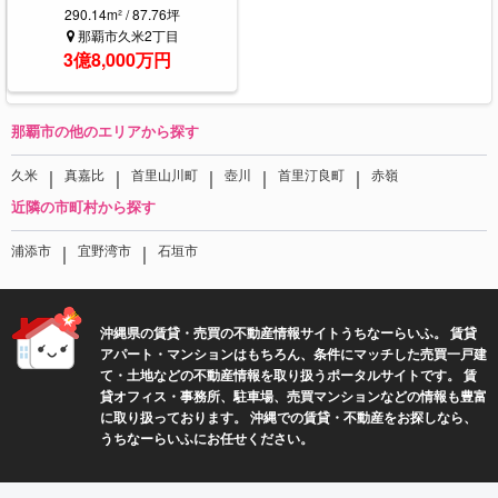
290.14m² / 87.76坪
那覇市久米2丁目
3億8,000万円
那覇市の他のエリアから探す
｜
｜
｜
｜
｜
久米
真嘉比
首里山川町
壺川
首里汀良町
赤嶺
近隣の市町村から探す
｜
｜
浦添市
宜野湾市
石垣市
沖縄県の賃貸・売買の不動産情報サイトうちなーらいふ。 賃貸
アパート・マンションはもちろん、条件にマッチした売買一戸建
て・土地などの不動産情報を取り扱うポータルサイトです。 賃
貸オフィス・事務所、駐車場、売買マンションなどの情報も豊富
に取り扱っております。 沖縄での賃貸・不動産をお探しなら、
うちなーらいふにお任せください。