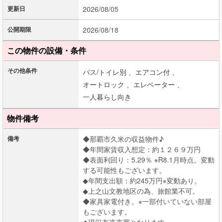
更新日
2026/08/05
公開期限
2026/08/18
この物件の設備・条件
その他条件
バス/トイレ別 、
エアコン付 、
オートロック 、
エレベーター 、
一人暮らし向き
物件備考
備考
◆那覇市久米の収益物件♪
◆年間家賃収入想定：約１２６９万円
◆表面利回り：5.29％ ※R8.1月時点。変動
する可能性もございます。
◆年間支出額：約245万円※変動あり。
◆上之山文教地区の為、旅館業不可。
◆家具家電付き。※一部付いていない部屋
もございます。