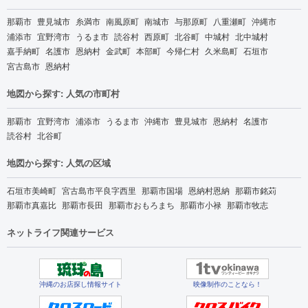
那覇市
豊見城市
糸満市
南風原町
南城市
与那原町
八重瀬町
沖縄市
浦添市
宜野湾市
うるま市
読谷村
西原町
北谷町
中城村
北中城村
嘉手納町
名護市
恩納村
金武町
本部町
今帰仁村
久米島町
石垣市
宮古島市
恩納村
地図から探す: 人気の市町村
那覇市
宜野湾市
浦添市
うるま市
沖縄市
豊見城市
恩納村
名護市
読谷村
北谷町
地図から探す: 人気の区域
石垣市美崎町
宮古島市平良字西里
那覇市国場
恩納村恩納
那覇市銘苅
那覇市真嘉比
那覇市長田
那覇市おもろまち
那覇市小禄
那覇市牧志
ネットライフ関連サービス
沖縄のお店探し情報サイト
映像制作のことなら！