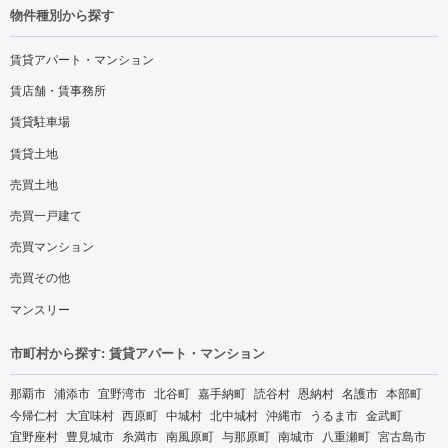
物件種別から探す
賃貸アパート・マンション
賃店舗・賃事務所
賃貸駐車場
賃貸土地
売買土地
売買一戸建て
売買マンション
売買その他
マンスリー
市町村から探す: 賃貸アパート・マンション
那覇市
浦添市
宜野湾市
北谷町
嘉手納町
読谷村
恩納村
名護市
本部町
今帰仁村
大宜味村
西原町
中城村
北中城村
沖縄市
うるま市
金武町
宜野座村
豊見城市
糸満市
南風原町
与那原町
南城市
八重瀬町
宮古島市