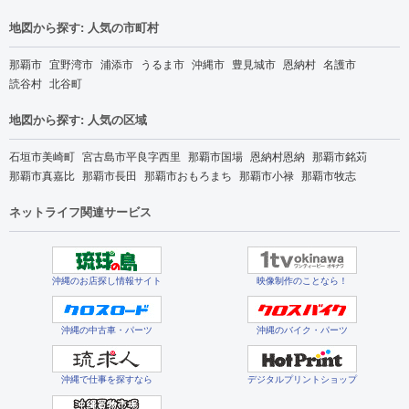
地図から探す: 人気の市町村
那覇市
宜野湾市
浦添市
うるま市
沖縄市
豊見城市
恩納村
名護市
読谷村
北谷町
地図から探す: 人気の区域
石垣市美崎町
宮古島市平良字西里
那覇市国場
恩納村恩納
那覇市銘苅
那覇市真嘉比
那覇市長田
那覇市おもろまち
那覇市小禄
那覇市牧志
ネットライフ関連サービス
沖縄のお店探し情報サイト
映像制作のことなら！
沖縄の中古車・パーツ
沖縄のバイク・パーツ
沖縄で仕事を探すなら
デジタルプリントショップ