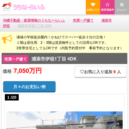
お気に入り
保存済条件
メニュー
沖縄不動産・賃貸情報のうちなーらいふ
売買一戸建て
浦添市
伊祖
浦添市伊祖1丁目 4DK
浦城小学校徒歩圏内！かねひでスーパー徒歩２分の立地！
１階は居住用、2・3階は賃貸物件としての活用もOKです。
3世帯住宅としてもOKです（内覧予約受付中 事前予約となります）
浦添市伊祖1丁目 4DK
売買一戸建て
7,050万円
価格
お気に入り追加
9
人
月々のお支払い例
1
/
20