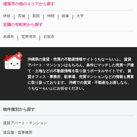
浦添市の他のエリアから探す
｜
｜
｜
｜
｜
伊祖
宮城
前田
仲間
経塚
大平
近隣の市町村から探す
｜
｜
糸満市
宜野湾市
石垣市
沖縄県の賃貸・売買の不動産情報サイトうちなーらいふ。 賃貸
アパート・マンションはもちろん、条件にマッチした売買一戸建
て・土地などの不動産情報を取り扱うポータルサイトです。 賃
貸オフィス・事務所、駐車場、売買マンションなどの情報も豊富
に取り扱っております。 沖縄での賃貸・不動産をお探しなら、
うちなーらいふにお任せください。
物件種別から探す
賃貸アパート・マンション
賃店舗・賃事務所