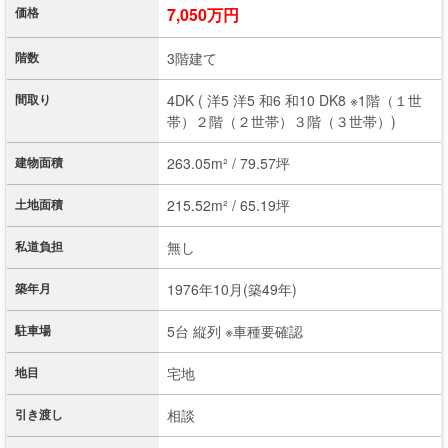
価格
7,050万円
階数
3階建て
間取り
4DK ( 洋5 洋5 和6 和10 DK8 ※1階（１世
帯）２階（２世帯）３階（３世帯）)
建物面積
263.05m² / 79.57坪
土地面積
215.52m² / 65.19坪
私道負担
無し
築年月
1976年10月(築49年)
駐車場
5台 縦列 ※車種要確認
地目
宅地
引き渡し
相談