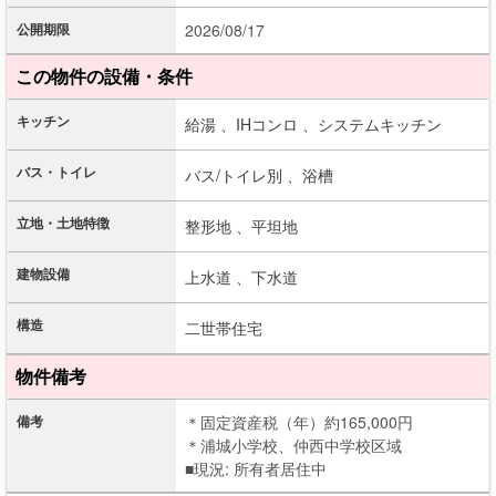
公開期限
2026/08/17
この物件の設備・条件
キッチン
給湯 、
IHコンロ 、
システムキッチン
バス・トイレ
バス/トイレ別 、
浴槽
立地・土地特徴
整形地 、
平坦地
建物設備
上水道 、
下水道
構造
二世帯住宅
物件備考
備考
＊固定資産税（年）約165,000円
＊浦城小学校、仲西中学校区域
■現況: 所有者居住中