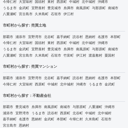
今帰仁村
大宜味村
国頭村
東村
西原町
中城村
北中城村
沖縄市
うるま市
金武町
宜野座村
豊見城市
糸満市
南風原町
与那原町
南城市
八重瀬町
宮古島市
久米島町
石垣市
伊江村
市町村から探す: 売買土地
那覇市
浦添市
宜野湾市
北谷町
嘉手納町
読谷村
恩納村
名護市
本部町
今帰仁村
大宜味村
国頭村
東村
西原町
中城村
北中城村
沖縄市
うるま市
金武町
宜野座村
豊見城市
糸満市
南風原町
与那原町
南城市
八重瀬町
宮古島市
久米島町
石垣市
竹富町
伊江村
渡嘉敷村
粟国村
市町村から探す: 売買マンション
那覇市
浦添市
宜野湾市
北谷町
嘉手納町
読谷村
恩納村
名護市
本部町
今帰仁村
大宜味村
西原町
中城村
北中城村
沖縄市
うるま市
金武町
市町村から探す：不動産会社
那覇市
豊見城市
糸満市
南風原町
南城市
与那原町
八重瀬町
沖縄市
浦添市
宜野湾市
うるま市
読谷村
西原町
北谷町
中城村
北中城村
嘉手納町
名護市
恩納村
金武町
本部町
今帰仁村
久米島町
石垣市
宮古島市
恩納村