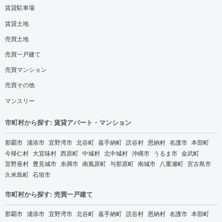
賃貸駐車場
賃貸土地
売買土地
売買一戸建て
売買マンション
売買その他
マンスリー
市町村から探す: 賃貸アパート・マンション
那覇市
浦添市
宜野湾市
北谷町
嘉手納町
読谷村
恩納村
名護市
本部町
今帰仁村
大宜味村
西原町
中城村
北中城村
沖縄市
うるま市
金武町
宜野座村
豊見城市
糸満市
南風原町
与那原町
南城市
八重瀬町
宮古島市
久米島町
石垣市
市町村から探す: 売買一戸建て
那覇市
浦添市
宜野湾市
北谷町
嘉手納町
読谷村
恩納村
名護市
本部町