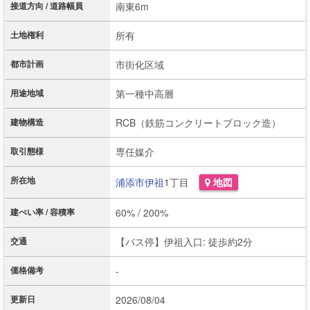
接道方向 / 道路幅員
南東6m
土地権利
所有
都市計画
市街化区域
用途地域
第一種中高層
建物構造
RCB（鉄筋コンクリートブロック造）
取引態様
専任媒介
所在地
浦添市
伊祖
1丁目
地図
建ぺい率 / 容積率
60% / 200%
交通
【バス停】伊祖入口: 徒歩約2分
価格備考
-
更新日
2026/08/04