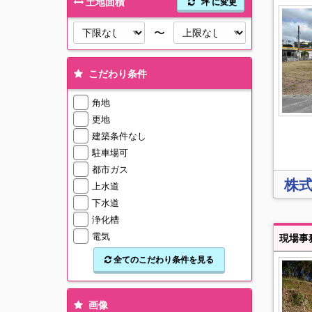
土地面積
坪 に変更
〜
こだわり条件
角地
更地
建築条件なし
駐車場可
都市ガス
株式
上水道
下水道
浄化槽
電気
現場事
全てのこだわり条件を見る
画像