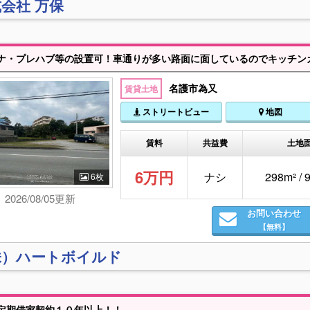
会社 万保
名護市為又
賃貸土地
ストリートビュー
地図
賃料
共益費
土地
6万円
ナシ
298m² / 
6枚
2026/08/05更新
お問い合わせ
【無料】
株）ハートボイルド
定期借家契約１０年以上！！