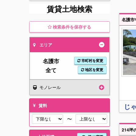
賃貸土地検索
名護市
検索条件を保存する
エリア
名護市
市町村を変更
全て
地区を変更
モノレール
じ
賃料
〜
214