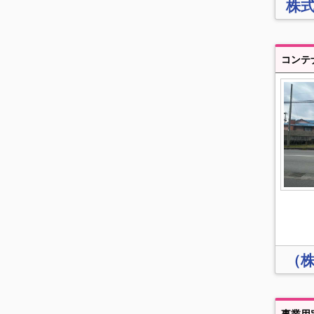
株式
（
事業用