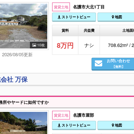
名護市大北1丁目
賃貸土地
ストリートビュー
地図
賃料
共益費
土地面
8万円
ナシ
708.62m² /
10枚
2026/08/05更新
お問い合わせ
【無料】
会社 万保
務所やヤードに如何ですか
名護市屋部
賃貸土地
ストリートビュー
地図