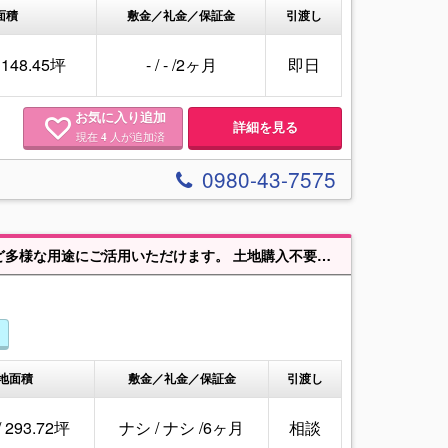
面積
敷金／礼金／保証金
引渡し
/ 148.45坪
-
/
-
/
2ヶ月
即日
お気に入り追加
詳細を見る
現在
人が追加済
4
0980-43-7575
【国道449号沿い】事業用定期借地契約にて建築可！店舗・物流・資材置場など多様な用途にご活用いただけます。 土地購入不要のため、初期投資を抑えた事業展開が可能です。
地面積
敷金／礼金／保証金
引渡し
/ 293.72坪
ナシ
/
ナシ
/
6ヶ月
相談