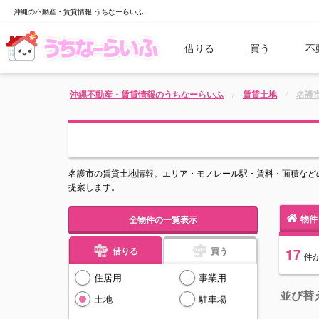
沖縄の不動産・賃貸情報 うちなーらいふ
借りる
買う
不
沖縄不動産・賃貸情報のうちなーらいふ
賃貸土地
名護
名護市の賃貸土地情報。エリア・モノレール駅・賃料・面積など
提案します。
物件
全物件の一覧表示
借りる
買う
17
件
住居用
事業用
並び替
土地
駐車場