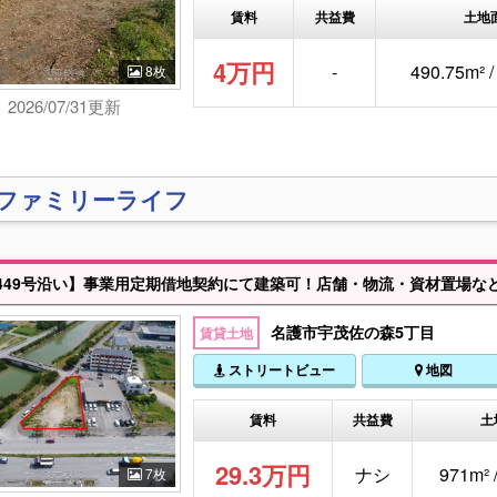
賃料
共益費
土地
4万円
-
490.75m² 
8枚
2026/07/31更新
)ファミリーライフ
名護市宇茂佐の森5丁目
賃貸土地
ストリートビュー
地図
賃料
共益費
土
29.3万円
ナシ
971m² 
7枚