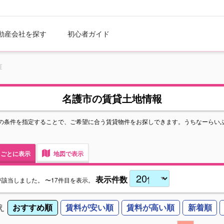
動産会社を探す
初心者ガイド
市
名護市の賃貸土地情報
の条件を指定することで、ご希望に合う賃貸物件をお探しできます。うちなーらい
ごとに表示
地図で表示
表示件数
が該当しました。
〜17件目を表示。
え
おすすめ順
賃料が安い順
賃料が高い順
新着順