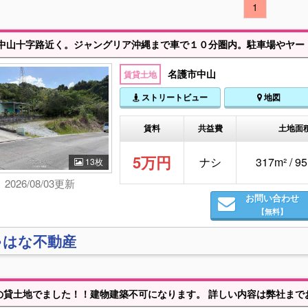
1
中山十字路近く。ジャングリア沖縄まで車で１０分圏内。駐車場やヤー
名護市中山
賃貸土地
ストリートビュー
地図
賃料
共益費
土地面
5万円
ナシ
317m² / 9
13枚
2026/08/03更新
お問い合わせ
【無料】
ゃはな不動産
坪の貸土地でました！！建物建築不可になります。 詳しい内容は弊社ま