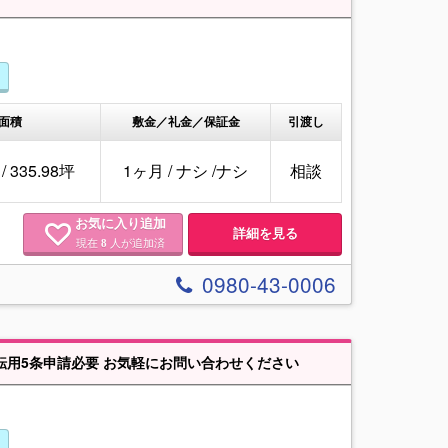
面積
敷金／礼金／保証金
引渡し
 / 335.98坪
1ヶ月
/
ナシ
/
ナシ
相談
お気に入り追加
詳細を見る
現在
人が追加済
8
0980-43-0006
転用5条申請必要 お気軽にお問い合わせください