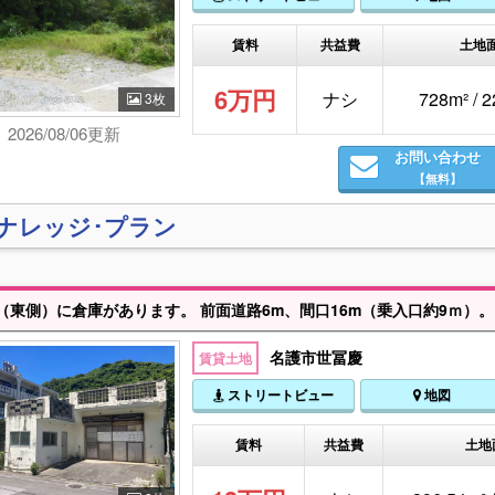
賃料
共益費
土地
6万円
ナシ
728m² / 
3枚
2026/08/06更新
お問い合わせ
【無料】
)ナレッジ･プラン
（東側）に倉庫があります。 前面道路6m、間口16m（乗入口約9ｍ）
名護市世冨慶
賃貸土地
ストリートビュー
地図
賃料
共益費
土地