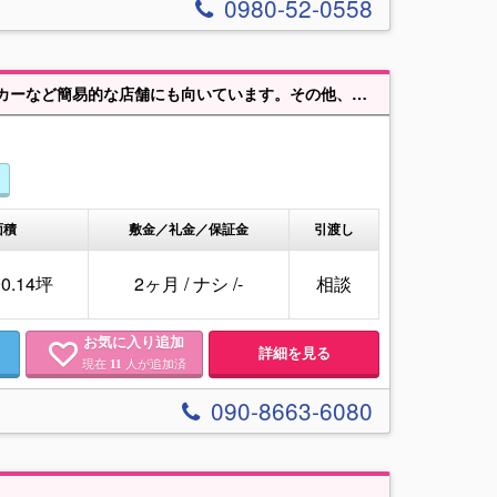
0980-52-0558
コンテナ・プレハブ等の設置可！車通りが多い路面に面しているのでキッチンカーなど簡易的な店舗にも向いています。その他、資材置き場、ヤード、駐車場等、使用用途相談可能です。お気軽にお問い合わせください。
面積
敷金／礼金／保証金
引渡し
90.14坪
2ヶ月
/
ナシ
/
-
相談
お気に入り追加
詳細を見る
現在
人が追加済
11
090-8663-6080