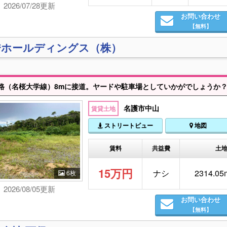
2026/07/28更新
お問い合わせ
【無料】
秀ホールディングス（株）
名護市中山
賃貸土地
ストリートビュー
地図
賃料
共益費
土
15万円
ナシ
2314.05
6枚
2026/08/05更新
お問い合わせ
【無料】