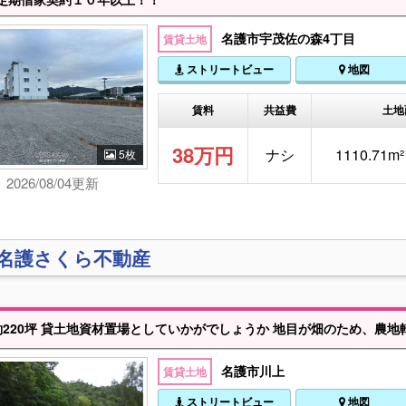
名護市宇茂佐の森4丁目
賃貸土地
ストリートビュー
地図
賃料
共益費
土地
38万円
ナシ
1110.71m²
5枚
2026/08/04更新
)名護さくら不動産
220坪 貸土地資材置場としていかがでしょうか 地目が畑のため、農地
名護市川上
賃貸土地
ストリートビュー
地図