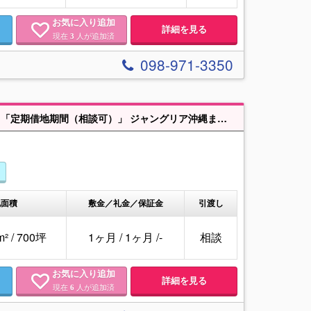
お気に入り追加
詳細を見る
現在
人が追加済
3
098-971-3350
前面道路（名桜大学線）8mに接道。ヤードや駐車場としていかがでしょうか？「定期借地期間（相談可）」 ジャングリア沖縄まで車で約12分の距離です。 お気軽にお問合せ下さい♪
地面積
敷金／礼金／保証金
引渡し
m² / 700坪
1ヶ月
/
1ヶ月
/
-
相談
お気に入り追加
詳細を見る
現在
人が追加済
6