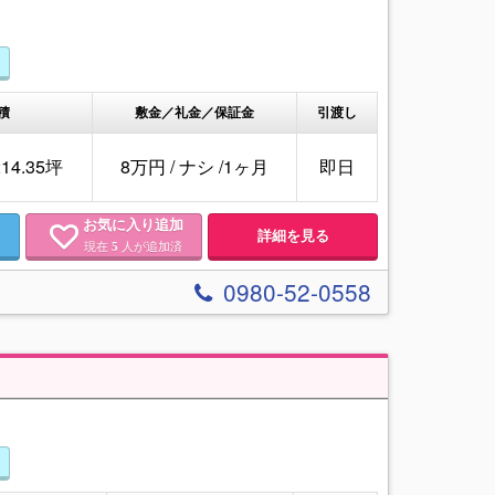
積
敷金／礼金／保証金
引渡し
 214.35坪
8万円
/
ナシ
/
1ヶ月
即日
お気に入り追加
詳細を見る
現在
人が追加済
5
0980-52-0558