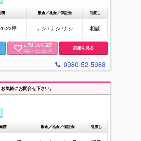
面積
敷金／礼金／保証金
引渡し
220.22坪
ナシ
/
ナシ
/
ナシ
相談
お気に入り追加
詳細を見る
現在
人が追加済
0
0980-52-5988
。 お気軽にお問合せ下さい。
面積
敷金／礼金／保証金
引渡し