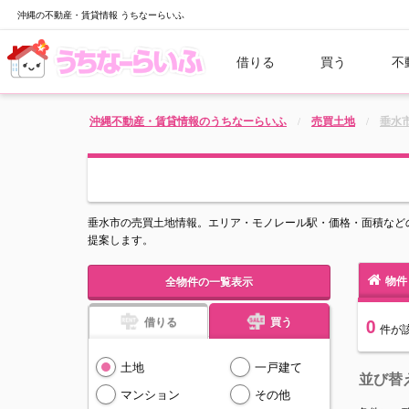
沖縄の不動産・賃貸情報 うちなーらいふ
借りる
買う
不
沖縄不動産・賃貸情報のうちなーらいふ
売買土地
垂水
垂水市の売買土地情報。エリア・モノレール駅・価格・面積など
提案します。
物件
全物件の一覧表示
借りる
買う
0
件
が
土地
一戸建て
並び替
マンション
その他