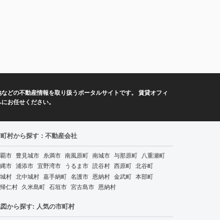
などの不動産情報を取り扱うポータルサイトです。 賃貸オフィ
ふにお任せください。
市町村から探す：不動産会社
覇市
豊見城市
糸満市
南風原町
南城市
与那原町
八重瀬町
縄市
浦添市
宜野湾市
うるま市
読谷村
西原町
北谷町
城村
北中城村
嘉手納町
名護市
恩納村
金武町
本部町
帰仁村
久米島町
石垣市
宮古島市
恩納村
図から探す: 人気の市町村