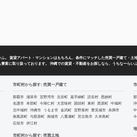
ふ。 賃貸アパート・マンションはもちろん、条件にマッチした売買一戸建て・土地
も豊富に取り扱っております。 沖縄での賃貸・不動産をお探しなら、うちなーらい
市町村から探す: 売買一戸建て
那覇市
浦添市
宜野湾市
北谷町
嘉手納町
読谷村
恩納村
那
名護市
本部町
今帰仁村
大宜味村
国頭村
東村
西原町
中城村
沖
北中城村
沖縄市
うるま市
金武町
宜野座村
豊見城市
糸満市
中
南風原町
与那原町
南城市
八重瀬町
宮古島市
久米島町
今
石垣市
伊江村
地
市町村から探す: 売買土地