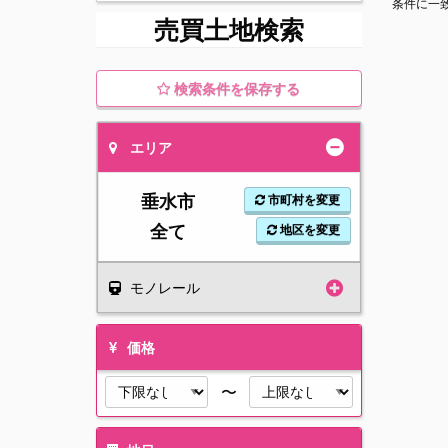
条件に一
売買土地検索
検索条件を保存する
エリア
垂水市
市町村を変更
全て
地区を変更
モノレール
価格
〜