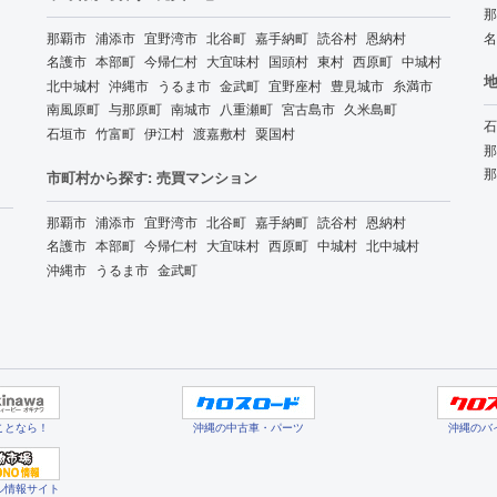
那
那覇市
浦添市
宜野湾市
北谷町
嘉手納町
読谷村
恩納村
名
名護市
本部町
今帰仁村
大宜味村
国頭村
東村
西原町
中城村
地
北中城村
沖縄市
うるま市
金武町
宜野座村
豊見城市
糸満市
南風原町
与那原町
南城市
八重瀬町
宮古島市
久米島町
石
石垣市
竹富町
伊江村
渡嘉敷村
粟国村
那
那
市町村から探す: 売買マンション
那覇市
浦添市
宜野湾市
北谷町
嘉手納町
読谷村
恩納村
名護市
本部町
今帰仁村
大宜味村
西原町
中城村
北中城村
沖縄市
うるま市
金武町
ことなら！
沖縄の中古車・パーツ
沖縄のバ
ル情報サイト