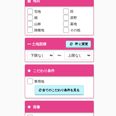
地目
宅地
田
畑
原野
山林
墓地
雑種地
その他
土地面積
坪 に変更
〜
こだわり条件
軍用地
全てのこだわり条件を見る
画像