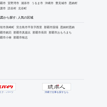
覇市
宜野湾市
浦添市
うるま市
沖縄市
豊見城市
恩納村
護市
読谷村
北谷町
図から探す: 人気の区域
垣市美崎町
宮古島市平良字西里
那覇市国場
恩納村恩納
覇市銘苅
那覇市真嘉比
那覇市長田
那覇市おもろまち
覇市小禄
那覇市牧志
イク・パーツ
沖縄で仕事を探すなら