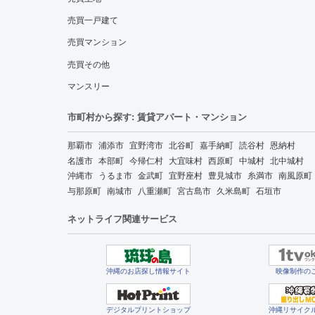
売買一戸建て
売買マンション
売買その他
マンスリー
市町村から探す: 賃貸アパート・マンション
那覇市
浦添市
宜野湾市
北谷町
嘉手納町
読谷村
恩納村
名護市
本部町
今帰仁村
大宜味村
西原町
中城村
北中城村
沖縄市
うるま市
金武町
宜野座村
豊見城市
糸満市
南風原町
与那原町
南城市
八重瀬町
宮古島市
久米島町
石垣市
ネットライフ関連サービス
沖縄のお店探し情報サイト
映像制作の
デジタルプリントショップ
沖縄リサイク