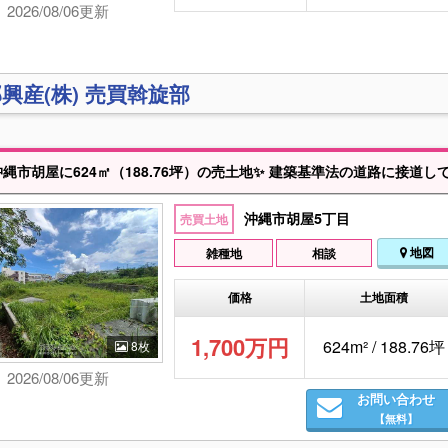
2026/08/06更新
興産(株) 売買斡旋部
縄市胡屋に624㎡（188.76坪）の売土地✨ 建築基準法の道路に接道していないため為、建築不可な土地にな
沖縄市胡屋5丁目
売買土地
地図
雑種地
相談
価格
土地面積
1,700万円
624m² / 188.76坪
8枚
2026/08/06更新
お問い合わせ
【無料】