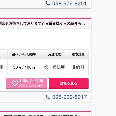
098-979-8201
200坪OVERの売地(#^.^#)現在駐車場として運用中です。自宅や共同住宅、お問合せお待ちしております☆★業者様からの紹介もお待ちしています。
建ぺい率 / 容積率
用途地域
都市計画
8坪
50% / 100%
第一種低層
非線引
お気に入り追加
詳細を見る
現在
人が追加済
5
098-939-8017