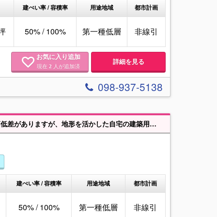
建ぺい率 / 容積率
用途地域
都市計画
8坪
50% / 100%
第一種低層
非線引
お気に入り追加
詳細を見る
現在
人が追加済
2
098-937-5138
【沖縄市胡屋約86坪売地】 こどもの国近くの住宅街に売地出ました🎉隣地と高低差がありますが、地形を活かした自宅の建築用地に如何ですか🌈
建ぺい率 / 容積率
用途地域
都市計画
50% / 100%
第一種低層
非線引