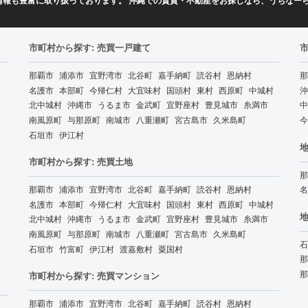
情報も豊富に取り扱っております。 沖縄での賃貸・不動産をお探しなら、うちなー
市町村から探す: 売買一戸建て
那覇市
浦添市
宜野湾市
北谷町
嘉手納町
読谷村
恩納村
那
名護市
本部町
今帰仁村
大宜味村
国頭村
東村
西原町
中城村
沖
北中城村
沖縄市
うるま市
金武町
宜野座村
豊見城市
糸満市
中
南風原町
与那原町
南城市
八重瀬町
宮古島市
久米島町
今
石垣市
伊江村
地
市町村から探す: 売買土地
那
那覇市
浦添市
宜野湾市
北谷町
嘉手納町
読谷村
恩納村
名
名護市
本部町
今帰仁村
大宜味村
国頭村
東村
西原町
中城村
地
北中城村
沖縄市
うるま市
金武町
宜野座村
豊見城市
糸満市
南風原町
与那原町
南城市
八重瀬町
宮古島市
久米島町
石
石垣市
竹富町
伊江村
渡嘉敷村
粟国村
那
那
市町村から探す: 売買マンション
那覇市
浦添市
宜野湾市
北谷町
嘉手納町
読谷村
恩納村