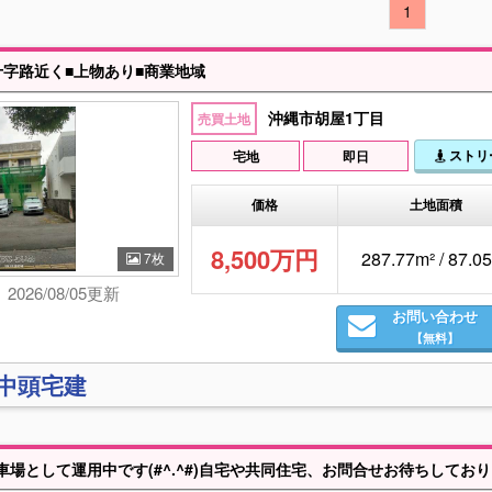
1
十字路近く■上物あり■商業地域
沖縄市胡屋1丁目
売買土地
ストリ
宅地
即日
価格
土地面積
8,500万円
287.77m² / 87.
7枚
2026/08/05更新
お問い合わせ
【無料】
)中頭宅建
車場として運用中です(#^.^#)自宅や共同住宅、お問合せお待ちして