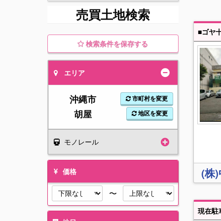
売買土地検索
■ゴヤ
検索条件を保存する
エリア
沖縄市
市町村を変更
胡屋
地区を変更
モノレール
(株
価格
〜
現在駐