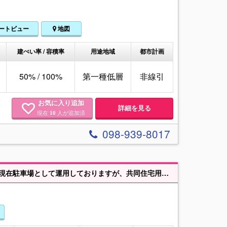
ートビュー
地図
建ぺい率 / 容積率
用途地域
都市計画
50% / 100%
第一種低層
非線引
お気に入り追加
詳細を見る
現在
人が追加済
10
098-939-8017
【沖縄市胡屋5丁目売地】 胡屋5丁目に200坪以上ある広めの土地が出ました🎉現在駐車場として運用しておりますが、共同住宅用地などに如何ですか！