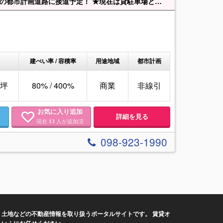
★沖縄市胡屋の商業地域の土地でました！！ ☆北西側に『（仮）胡屋８号線』の都市計画道路に接道予定！ ★現在は貸駐車場として利用中（月額96,000円）
建ぺい率 / 容積率
用途地域
都市計画
03坪
80% / 400%
商業
非線引
お気に入り追加
詳細を見る
現在
人が追加済
13
098-923-1990
土地などの不動産情報を取り扱うポータルサイトです。 賃貸オ