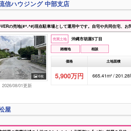
)琉信ハウジング 中部支店
沖縄市胡屋5丁目
売買土地
雑種地
相談
価格
土地面積
5,900万円
665.41m² / 201.2
6枚
2026/08/01更新
)松屋