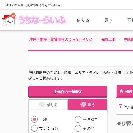
沖縄の不動産・賃貸情報 うちなーらいふ
借りる
買う
不
沖縄不動産・賃貸情報のうちなーらいふ
売買土地
沖縄
沖縄市胡屋の売買土地情報。エリア・モノレール駅・価格・面積
探しをご提案します。
物件
全物件の一覧表示
借りる
買う
7
件
が
土地
一戸建て
並び替
マンション
その他