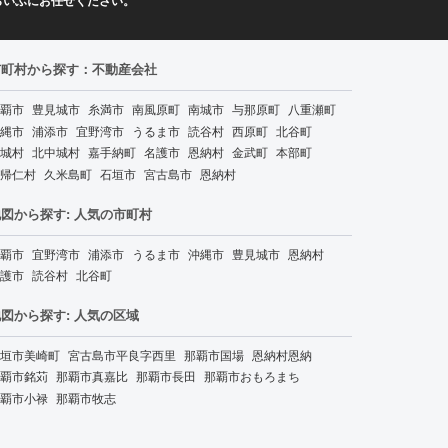
らいふにお任せください。
市町村から探す：不動産会社
覇市
豊見城市
糸満市
南風原町
南城市
与那原町
八重瀬町
縄市
浦添市
宜野湾市
うるま市
読谷村
西原町
北谷町
城村
北中城村
嘉手納町
名護市
恩納村
金武町
本部町
帰仁村
久米島町
石垣市
宮古島市
恩納村
図から探す: 人気の市町村
覇市
宜野湾市
浦添市
うるま市
沖縄市
豊見城市
恩納村
護市
読谷村
北谷町
図から探す: 人気の区域
垣市美崎町
宮古島市平良字西里
那覇市国場
恩納村恩納
覇市銘苅
那覇市真嘉比
那覇市長田
那覇市おもろまち
覇市小禄
那覇市牧志