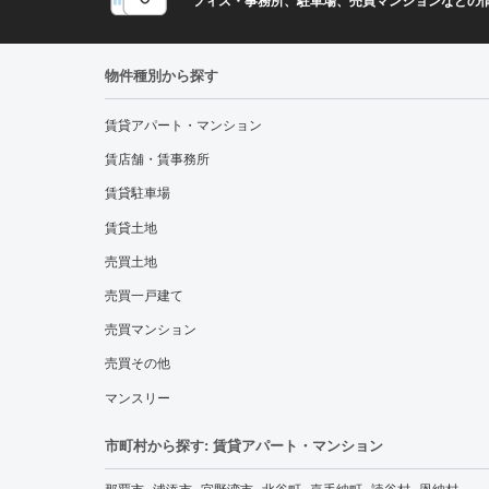
フィス・事務所、駐車場、売買マンションなどの
物件種別から探す
賃貸アパート・マンション
賃店舗・賃事務所
賃貸駐車場
賃貸土地
売買土地
売買一戸建て
売買マンション
売買その他
マンスリー
市町村から探す: 賃貸アパート・マンション
那覇市
浦添市
宜野湾市
北谷町
嘉手納町
読谷村
恩納村