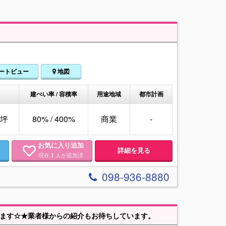
ートビュー
地図
建ぺい率 / 容積率
用途地域
都市計画
05坪
80% / 400%
商業
-
お気に入り追加
詳細を見る
現在
人が追加済
1
098-936-8880
おります☆★業者様からの紹介もお待ちしています。