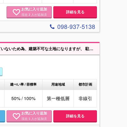
お気に入り追加
詳細を見る
現在
人が追加済
2
098-937-5138
りますが、 駐車場・ヤード・資材置場など事業用地としてご活用いただけます。
建ぺい率 / 容積率
用途地域
都市計画
50% / 100%
第一種低層
非線引
お気に入り追加
詳細を見る
現在
人が追加済
5