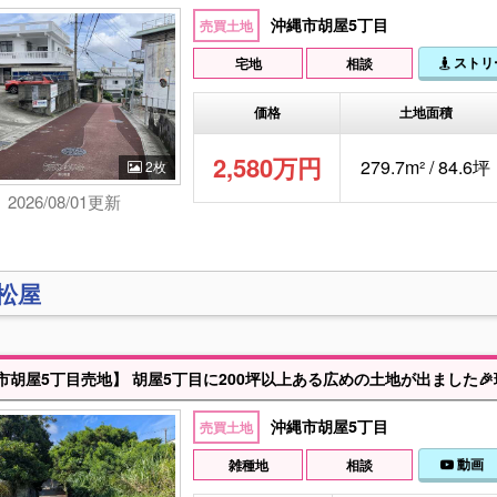
沖縄市胡屋5丁目
売買土地
ストリ
宅地
相談
価格
土地面積
2,580万円
279.7m² / 84.6坪
2枚
2026/08/01更新
)松屋
沖縄市胡屋5丁目
売買土地
動画
雑種地
相談