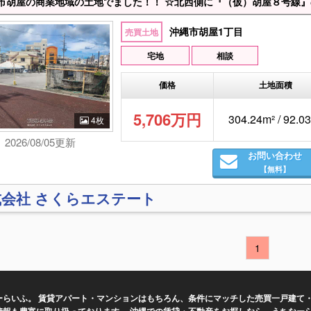
沖縄市胡屋1丁目
売買土地
宅地
相談
価格
土地面積
5,706万円
304.24m² / 92.
4枚
2026/08/05更新
お問い合わせ
【無料】
式会社 さくらエステート
1
らいふ。 賃貸アパート・マンションはもちろん、条件にマッチした売買一戸建て・