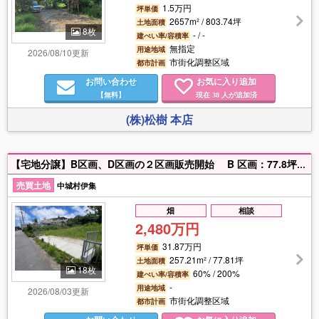
1.5万円
坪単価
2657m² / 803.74坪
土地面積
8枚
- / -
建ぺい率/容積率
無指定
用途地域
2026/08/10更新
市街化調整区域
都市計画
お問い合わせ
お気に入り追加
【無料】
現在
人が追加済
38
(株)松樹 本店
【宅地分譲】B区画、D区画の２区画販売開始 B 区画：77.8坪 【2,500万円】 D区画：77.65坪 【2,480万円】 敷地へ通じる道幅は5m（B,D各2.5m）（緑の箇所に、塀は設けません）①緩和区域に付き要農地転用必要②造成済み③確定測量済み④上下水道引き込み工事済み
売買土地
中城村伊集
畑
相談
2,480万円
31.87万円
坪単価
257.21m² / 77.81坪
土地面積
18枚
60% / 200%
建ぺい率/容積率
-
用途地域
2026/08/03更新
市街化調整区域
都市計画