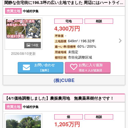
閑静な住宅街に196.3坪の広い土地でました 周辺にはハートライフ病院・メイクマンなどがあります♪ 住宅・アパート用地にいかがでしょうか(^^)/詳しくは売買スタッフまでお問合せください
売買土地
中城村伊集
宅地
相談
4,300万円
-
坪単価
649m² / 196.32坪
土地面積
14枚
60% / 200%
建ぺい率/容積率
未指定
用途地域
2026/08/10更新
市街化調整区域
都市計画
お問い合わせ
お気に入り追加
【無料】
現在
人が追加済
0
(株)CUBE
【4/1価格調整しました】農振農用地 無農薬果樹付きです！
売買土地
中城村伊集
畑
相談
1,205万円