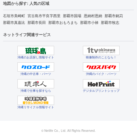
地図から探す: 人気の区域
石垣市美崎町
宮古島市平良字西里
那覇市国場
恩納村恩納
那覇市銘苅
那覇市真嘉比
那覇市長田
那覇市おもろまち
那覇市小禄
那覇市牧志
ネットライフ関連サービス
沖縄のお店探し情報サイト
映像制作のことなら！
沖縄の中古車・パーツ
沖縄のバイク・パーツ
沖縄で仕事を探すなら
デジタルプリントショップ
沖縄リサイクル情報サイト
© Netlife Co., Ltd. All Rights Reserved.