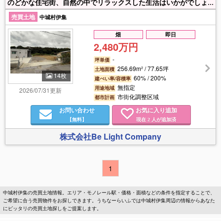
のどかな住宅街、自然の中でリラックスした生活はいかがでしょうか(^^)/ 分譲D区画販売開始しました★ 即建築可能！ 近くにハートライフ病院、商業施設有！ 建築条件無★（他B区画：77.8坪有）
売買土地
中城村伊集
畑
即日
2,480万円
-
坪単価
256.69m² / 77.65坪
土地面積
14枚
60% / 200%
建ぺい率/容積率
無指定
用途地域
2026/07/31更新
市街化調整区域
都市計画
お問い合わせ
お気に入り追加
【無料】
現在
人が追加済
2
株式会社Be Light Company
1
中城村伊集の売買土地情報。エリア・モノレール駅・価格・面積などの条件を指定することで、
ご希望に合う売買物件をお探しできます。うちなーらいふでは中城村伊集周辺の情報からあなた
にピッタリの売買土地探しをご提案します。