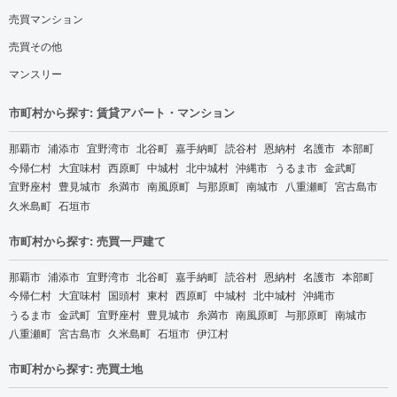
売買マンション
売買その他
マンスリー
市町村から探す: 賃貸アパート・マンション
那覇市
浦添市
宜野湾市
北谷町
嘉手納町
読谷村
恩納村
名護市
本部町
今帰仁村
大宜味村
西原町
中城村
北中城村
沖縄市
うるま市
金武町
宜野座村
豊見城市
糸満市
南風原町
与那原町
南城市
八重瀬町
宮古島市
久米島町
石垣市
市町村から探す: 売買一戸建て
那覇市
浦添市
宜野湾市
北谷町
嘉手納町
読谷村
恩納村
名護市
本部町
今帰仁村
大宜味村
国頭村
東村
西原町
中城村
北中城村
沖縄市
うるま市
金武町
宜野座村
豊見城市
糸満市
南風原町
与那原町
南城市
八重瀬町
宮古島市
久米島町
石垣市
伊江村
市町村から探す: 売買土地