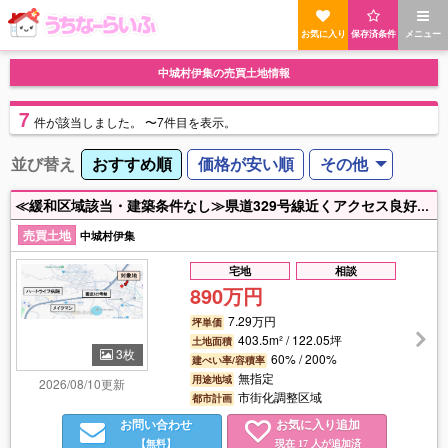
お気に入り
保存済条件
メニュー
中城村伊集の売買土地情報
7
件
が該当しました。
〜7件目を表示。
並び替え
おすすめ順
価格が安い順
その他
≪緩和区域該当・建築条件なし≫県道329号線近くアクセス良好の住宅用地♪マイホーム用地としていかがでしょうか！詳細はお気軽にお問い合わせください♪
売買土地
中城村伊集
宅地
相談
890万円
7.29万円
坪単価
403.5m² / 122.05坪
土地面積
3枚
60% / 200%
建ぺい率/容積率
無指定
用途地域
2026/08/10更新
市街化調整区域
都市計画
お問い合わせ
お気に入り追加
【無料】
現在
人が追加済
17