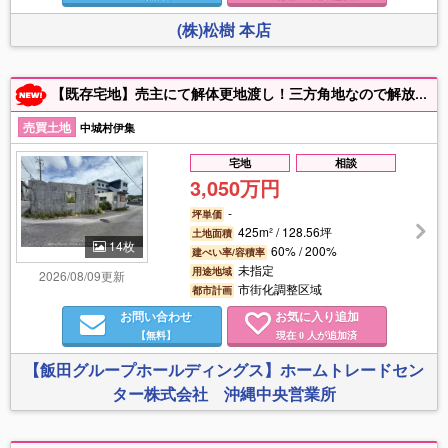
(株)松樹 本店
【既存宅地】売主にて解体更地渡し！三方角地なので解放感があります♪病院や商業施設近くで生活に便利なエリアです！用途等についてお気軽にお問い合わせください♪物件資料等で詳細をご案内させて頂きます‼
売買土地
中城村伊集
宅地
相談
3,050万円
-
坪単価
425m² / 128.56坪
土地面積
14枚
60% / 200%
建ぺい率/容積率
未指定
用途地域
2026/08/09更新
市街化調整区域
都市計画
お問い合わせ
お気に入り追加
【無料】
現在
人が追加済
0
【飯田グループホールディングス】ホームトレードセン
ター株式会社 沖縄中央営業所