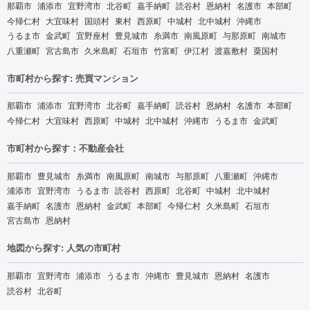
那覇市
浦添市
宜野湾市
北谷町
嘉手納町
読谷村
恩納村
名護市
本部町
今帰仁村
大宜味村
国頭村
東村
西原町
中城村
北中城村
沖縄市
うるま市
金武町
宜野座村
豊見城市
糸満市
南風原町
与那原町
南城市
八重瀬町
宮古島市
久米島町
石垣市
竹富町
伊江村
渡嘉敷村
粟国村
市町村から探す: 売買マンション
那覇市
浦添市
宜野湾市
北谷町
嘉手納町
読谷村
恩納村
名護市
本部町
今帰仁村
大宜味村
西原町
中城村
北中城村
沖縄市
うるま市
金武町
市町村から探す：不動産会社
那覇市
豊見城市
糸満市
南風原町
南城市
与那原町
八重瀬町
沖縄市
浦添市
宜野湾市
うるま市
読谷村
西原町
北谷町
中城村
北中城村
嘉手納町
名護市
恩納村
金武町
本部町
今帰仁村
久米島町
石垣市
宮古島市
恩納村
地図から探す: 人気の市町村
那覇市
宜野湾市
浦添市
うるま市
沖縄市
豊見城市
恩納村
名護市
読谷村
北谷町