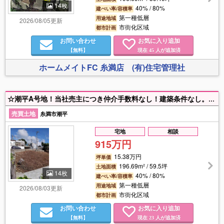
14枚
40% / 80%
建ぺい率/容積率
第一種低層
用途地域
2026/08/05更新
市街化区域
都市計画
お問い合わせ
お気に入り追加
【無料】
現在
人が追加済
45
ホームメイトFC 糸満店 (有)住宅管理社
☆潮平A号地！当社売主につき仲介手数料なし！建築条件なし。土地のみ販売。
売買土地
糸満市潮平
宅地
相談
915万円
15.38万円
坪単価
196.69m² / 59.5坪
土地面積
14枚
40% / 80%
建ぺい率/容積率
第一種低層
用途地域
2026/08/03更新
市街化区域
都市計画
お問い合わせ
お気に入り追加
【無料】
現在
人が追加済
23