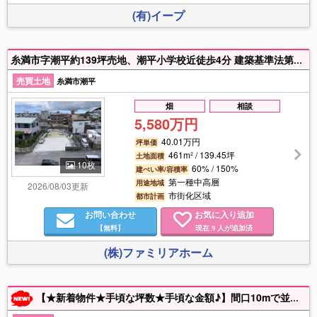
(有)イープ
糸満市字潮平約139坪売地、潮平小学校近徒歩4分 建築基準法第43条但し書道路
売買土地
糸満市潮平
畑
相談
5,580万円
40.01万円
坪単価
461m² / 139.45坪
土地面積
10枚
60% / 150%
建ぺい率/容積率
第一種中高層
用途地域
2026/08/03更新
市街化区域
都市計画
お問い合わせ
お気に入り追加
【無料】
現在
人が追加済
9
(株)ファミリアホーム
【★新着物件★手頃な坪数★手頃な金額♪】間口10mで並列駐車4台可能★潮平小学校まで徒歩6分★小・学校徒歩圏内で近隣にはスーパーや商業施設が多数有り利便性高く生活しやすい立地★現状上物がありますが建物解体後に更地にて引き渡し致します★建築条件ナシ★高台★上下水道★土・日・祝日営業★お気軽にお問合せ下さい