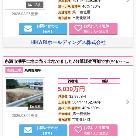
758m² / 229.29坪
土地面積
12枚
40% / 80%
建ぺい率/容積率
第一種低層
用途地域
2026/08/06更新
市街化区域
都市計画
お問い合わせ
お気に入り追加
【無料】
現在
人が追加済
2
HIKARIホールディングス株式会社
糸満市潮平土地に売り土地でました♪分筆販売可能です(^^)/~~~ご兄弟や2世帯住宅用での購入もおすすめです！！お問合せお待ちしております！
売買土地
糸満市潮平
雑種地
相談
5,030万円
32.99万円
坪単価
504m² / 152.46坪
土地面積
6枚
40% / 80%
建ぺい率/容積率
第一種低層
用途地域
2026/08/06更新
市街化区域
都市計画
お問い合わせ
お気に入り追加
【無料】
現在
人が追加済
3