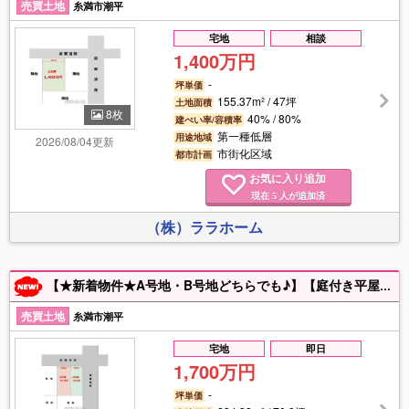
売買土地
糸満市潮平
宅地
相談
1,400万円
-
坪単価
155.37m² / 47坪
土地面積
8枚
40% / 80%
建ぺい率/容積率
第一種低層
用途地域
2026/08/04更新
市街化区域
都市計画
お気に入り追加
現在
人が追加済
5
（株）ララホーム
【★新着物件★A号地・B号地どちらでも♪】【庭付き平屋・外階段付き二世帯住宅にオススメ♪】間口10ｍで並列駐車4台可能★建築条件ナシ★お好きなハウスメーカーさんで建築可能★潮平小学校まで徒歩6分★小・中学校徒歩圏内★現状上物がありますが建物解体後に更地にて引き渡し★高台★平坦★上下水道★閑静な住宅街★土・日・祝日営業★まずはお気軽にお問合わせ下さい♪
売買土地
糸満市潮平
宅地
即日
1,700万円
-
坪単価