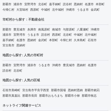
那覇市
浦添市
宜野湾市
北谷町
嘉手納町
読谷村
恩納村
名護市
本部町
今帰仁村
大宜味村
西原町
中城村
北中城村
沖縄市
うるま市
金武町
市町村から探す：不動産会社
那覇市
豊見城市
糸満市
南風原町
南城市
与那原町
八重瀬町
沖縄市
浦添市
宜野湾市
うるま市
読谷村
西原町
北谷町
中城村
北中城村
嘉手納町
名護市
恩納村
金武町
本部町
今帰仁村
久米島町
石垣市
宮古島市
恩納村
地図から探す: 人気の市町村
那覇市
宜野湾市
浦添市
うるま市
沖縄市
豊見城市
恩納村
名護市
読谷村
北谷町
地図から探す: 人気の区域
石垣市美崎町
宮古島市平良字西里
那覇市国場
恩納村恩納
那覇市銘苅
那覇市真嘉比
那覇市長田
那覇市おもろまち
那覇市小禄
那覇市牧志
ネットライフ関連サービス