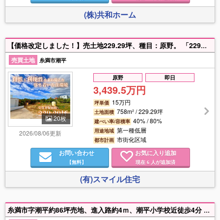
(株)共和ホーム
【価格改定しました！】売土地229.29坪、種目：原野。 「229坪の自由。傾斜を活かした、あなただけの絶景レジデンスを。」 ①坪15万円だからこそ、土地代を抑えて「理想の家づくり」に予算を集中。②高低差を活かしたガレージハウスや、リビングから抜ける空を独占する設計に最適。③周辺は緑豊かな環境。潮平の利便性を享受しつつ、喧騒を離れた暮らしを。④土地代を抑えて、建物にこだわりを。価格相談、柔軟に対応いたします。
売買土地
糸満市潮平
原野
即日
3,439.5万円
15万円
坪単価
758m² / 229.29坪
土地面積
20枚
40% / 80%
建ぺい率/容積率
第一種低層
用途地域
2026/08/06更新
市街化区域
都市計画
お問い合わせ
お気に入り追加
【無料】
現在
人が追加済
6
(有)スマイル住宅
糸満市字潮平約86坪売地、進入路約4ｍ、潮平小学校近徒歩4分 建築基準法第43条但し書道路