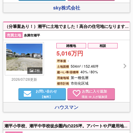
sky株式会社
（分筆案あり！）潮平に土地でました！高台の住宅地になります。お気軽にお問い合わせください。（分筆案は条件あり）
売買土地
糸満市潮平
雑種地
相談
5,016万円
-
坪単価
504m² / 152.46坪
土地面積
2枚
40% / 80%
建ぺい率/容積率
第一種低層
用途地域
2026/07/28更新
市街化区域
都市計画
お問い合わせ
お気に入り追加
【無料】
現在
人が追加済
10
ハウスマン
潮平小学校、潮平中学校徒歩圏内の225坪。アパートや戸建用地にいかがでしょうか。傾斜地なので擁壁工事を要します。価格交渉可。お気軽にお問合せください。