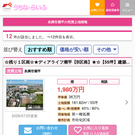
お気に入り
保存済条件
メニュー
糸満市潮平の売買土地情報
12
件
が該当しました。
〜12件目を表示。
並び替え
おすすめ順
価格が安い順
その他
☆残り１区画☆★ディアライフ潮平【B区画】★☆【55坪】建築条件なし！☆お好きなハウスメーカーでお好みのマイホームを☆潮平小・潮平中近く☆ ※売主のため仲介手数料なし。
売買土地
糸満市潮平
畑
相談
1,980万円
36万円
坪単価
181.82m² / 55坪
土地面積
19枚
40% / 80%
建ぺい率/容積率
第一種低層
用途地域
2026/07/25更新
市街化区域
都市計画
お問い合わせ
お気に入り追加
【無料】
現在
人が追加済
13