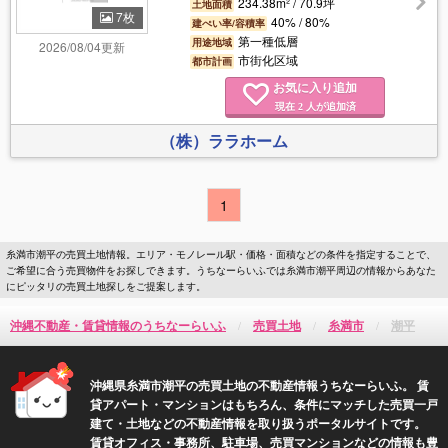
234.38m² / 70.9坪
土地面積
7枚
40% / 80%
建ぺい率/容積率
第一種低層
用途地域
2026/08/04更新
市街化区域
都市計画
お気に入り追加
現在
人が追加済
2
（株）ララホーム
1
糸満市潮平の売買土地情報。エリア・モノレール駅・価格・面積などの条件を指定することで、
ご希望に合う売買物件をお探しできます。うちなーらいふでは糸満市潮平周辺の情報からあなた
にピッタリの売買土地探しをご提案します。
沖縄不動産・賃貸情報のうちなーらいふ
売買土地
糸満市
潮平
沖縄県糸満市潮平の売買土地の不動産情報うちなーらいふ。 賃
貸アパート・マンションはもちろん、条件にマッチした売買一戸
建て・土地などの不動産情報を取り扱うポータルサイトです。
賃貸オフィス・事務所、駐車場、売買マンションなどの情報も豊