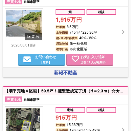
売買土地
糸満市潮平
畑
相談
1,915万円
8.5万円
坪単価
745m² / 225.36坪
土地面積
21枚
40% / 80%
建ぺい率/容積率
第一種低層
用途地域
2026/08/01更新
市街化区域
都市計画
お問い合わせ
お気に入り追加
【無料】
現在
人が追加済
25
新報不動産
【潮平売地Ａ区画】59.5坪！擁壁造成完了済（H＝2.3ｍ）☆★人気の潮平地区・高台になります。ご案内可能です。ご相談もお気軽にお問い合わせください。
売買土地
糸満市潮平
宅地
相談
915万円
15.38万円
坪単価
196.69m² / 59.49坪
土地面積