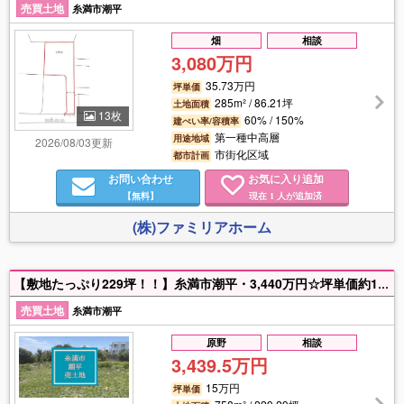
売買土地
糸満市潮平
畑
相談
3,080万円
35.73万円
坪単価
285m² / 86.21坪
土地面積
13枚
60% / 150%
建ぺい率/容積率
第一種中高層
用途地域
2026/08/03更新
市街化区域
都市計画
お問い合わせ
お気に入り追加
【無料】
現在
人が追加済
1
(株)ファミリアホーム
【敷地たっぷり229坪！！】糸満市潮平・3,440万円☆坪単価約15万円で叶える、緑に囲まれた住宅ライフ(*^^*) 「サンプラザ糸満」近くの好立地に「秘密基地」を作りませんか？200坪越えの個性的な敷地は大型平屋や二世帯住宅に最適！！
売買土地
糸満市潮平
原野
相談
3,439.5万円
15万円
坪単価