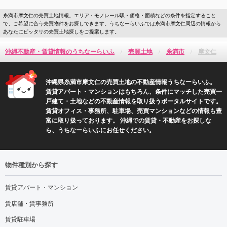
糸満市摩文仁の売買土地情報。エリア・モノレール駅・価格・面積などの条件を指定すること
で、ご希望に合う売買物件をお探しできます。うちなーらいふでは糸満市摩文仁周辺の情報から
あなたにピッタリの売買土地探しをご提案します。
沖縄不動産・賃貸情報のうちなーらいふ
売買土地
糸満市
摩文仁
沖縄県糸満市摩文仁の売買土地の不動産情報うちなーらいふ。
賃貸アパート・マンションはもちろん、条件にマッチした売買一
戸建て・土地などの不動産情報を取り扱うポータルサイトです。
賃貸オフィス・事務所、駐車場、売買マンションなどの情報も豊
富に取り扱っております。 沖縄での賃貸・不動産をお探しな
ら、うちなーらいふにお任せください。
物件種別から探す
賃貸アパート・マンション
賃店舗・賃事務所
賃貸駐車場