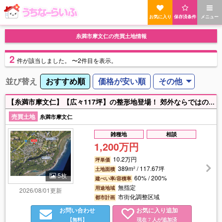
お気に入り
保存済条件
メニュー
糸満市摩文仁の売買土地情報
2
件
が該当しました。
〜2件目を表示。
並び替え
おすすめ順
価格が安い順
その他
【糸満市摩文仁】【広々117坪】の整形地登場！ 郊外ならではの柔らかな風と陽光あふれる住環境
売買土地
糸満市摩文仁
雑種地
相談
1,200万円
10.2万円
坪単価
389m² / 117.67坪
土地面積
5枚
60% / 200%
建ぺい率/容積率
無指定
用途地域
2026/08/01更新
市街化調整区域
都市計画
お問い合わせ
お気に入り追加
【無料】
現在
人が追加済
7