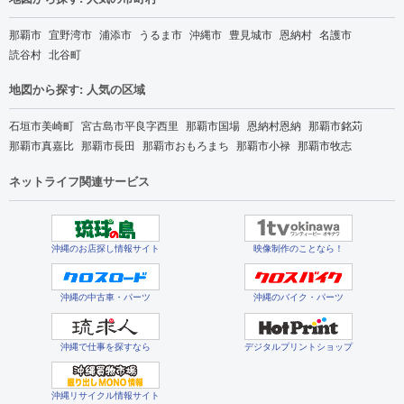
那覇市
宜野湾市
浦添市
うるま市
沖縄市
豊見城市
恩納村
名護市
読谷村
北谷町
地図から探す: 人気の区域
石垣市美崎町
宮古島市平良字西里
那覇市国場
恩納村恩納
那覇市銘苅
那覇市真嘉比
那覇市長田
那覇市おもろまち
那覇市小禄
那覇市牧志
ネットライフ関連サービス
沖縄のお店探し情報サイト
映像制作のことなら！
沖縄の中古車・パーツ
沖縄のバイク・パーツ
沖縄で仕事を探すなら
デジタルプリントショップ
沖縄リサイクル情報サイト