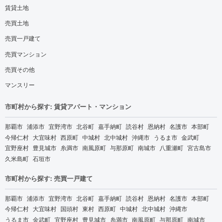
賃貸土地
売買土地
売買一戸建て
売買マンション
売買その他
マンスリー
市町村から探す: 賃貸アパート・マンション
那覇市
浦添市
宜野湾市
北谷町
嘉手納町
読谷村
恩納村
名護市
本部町
今帰仁村
大宜味村
西原町
中城村
北中城村
沖縄市
うるま市
金武町
宜野座村
豊見城市
糸満市
南風原町
与那原町
南城市
八重瀬町
宮古島市
久米島町
石垣市
市町村から探す: 売買一戸建て
那覇市
浦添市
宜野湾市
北谷町
嘉手納町
読谷村
恩納村
名護市
本部町
今帰仁村
大宜味村
国頭村
東村
西原町
中城村
北中城村
沖縄市
うるま市
金武町
宜野座村
豊見城市
糸満市
南風原町
与那原町
南城市