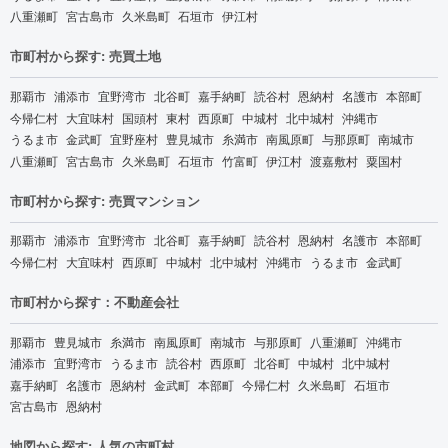
八重瀬町
宮古島市
久米島町
石垣市
伊江村
市町村から探す: 売買土地
那覇市
浦添市
宜野湾市
北谷町
嘉手納町
読谷村
恩納村
名護市
本部町
今帰仁村
大宜味村
国頭村
東村
西原町
中城村
北中城村
沖縄市
うるま市
金武町
宜野座村
豊見城市
糸満市
南風原町
与那原町
南城市
八重瀬町
宮古島市
久米島町
石垣市
竹富町
伊江村
渡嘉敷村
粟国村
市町村から探す: 売買マンション
那覇市
浦添市
宜野湾市
北谷町
嘉手納町
読谷村
恩納村
名護市
本部町
今帰仁村
大宜味村
西原町
中城村
北中城村
沖縄市
うるま市
金武町
市町村から探す：不動産会社
那覇市
豊見城市
糸満市
南風原町
南城市
与那原町
八重瀬町
沖縄市
浦添市
宜野湾市
うるま市
読谷村
西原町
北谷町
中城村
北中城村
嘉手納町
名護市
恩納村
金武町
本部町
今帰仁村
久米島町
石垣市
宮古島市
恩納村
地図から探す: 人気の市町村