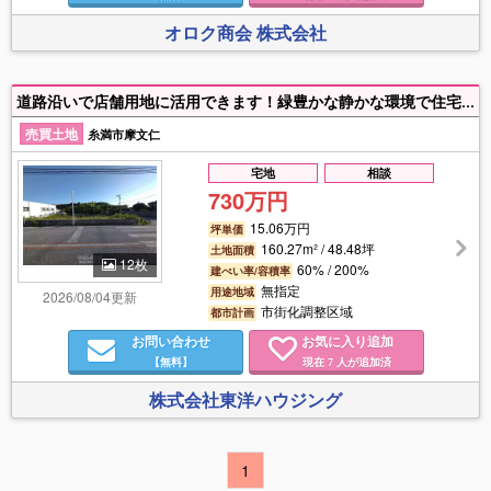
オロク商会 株式会社
道路沿いで店舗用地に活用できます！緑豊かな静かな環境で住宅用地としても適します！ 近くでシュノーケリング、ダイビング、サーフィンが楽しめます。（大度浜海岸まで2.7Km！米須海岸まで2.9Km！）
売買土地
糸満市摩文仁
宅地
相談
730万円
15.06万円
坪単価
160.27m² / 48.48坪
土地面積
12枚
60% / 200%
建ぺい率/容積率
無指定
用途地域
2026/08/04更新
市街化調整区域
都市計画
お問い合わせ
お気に入り追加
【無料】
現在
人が追加済
7
株式会社東洋ハウジング
1