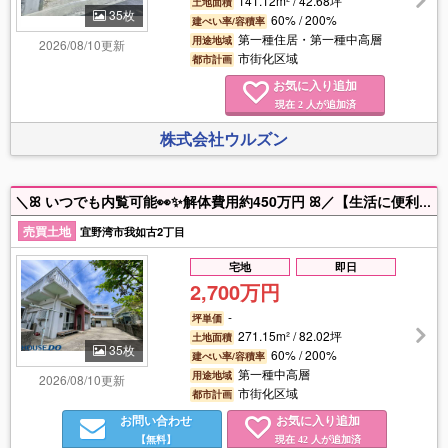
141.12m² / 42.68坪
土地面積
35枚
60% / 200%
建ぺい率/容積率
第一種住居・第一種中高層
用途地域
2026/08/10更新
市街化区域
都市計画
お気に入り追加
現在
人が追加済
2
株式会社ウルズン
＼ꕤ いつでも内覧可能👀✨解体費用約450万円 ꕤ／【生活に便利なエリア🌈】スーパーまで徒歩５分🐾ぜひお気軽にお問い合わせくださいʕ•ᴥ•ʔ ❤⸝
売買土地
宜野湾市我如古2丁目
宅地
即日
2,700万円
-
坪単価
271.15m² / 82.02坪
土地面積
35枚
60% / 200%
建ぺい率/容積率
第一種中高層
用途地域
2026/08/10更新
市街化区域
都市計画
お問い合わせ
お気に入り追加
【無料】
現在
人が追加済
42