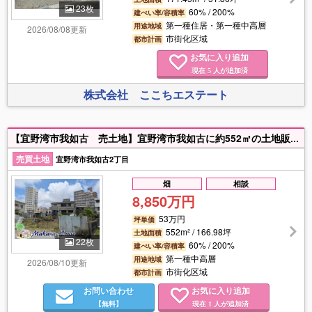
23枚
60% / 200%
建ぺい率/容積率
第一種住居・第一種中高層
用途地域
2026/08/08更新
市街化区域
都市計画
お気に入り追加
現在
人が追加済
5
株式会社 ここちエステート
【宜野湾市我如古 売土地】宜野湾市我如古に約552㎡の土地販売中！志真志小学校まで徒歩約14分（約950ｍ）・嘉数中学校まで車で約8分（約1.9Km）。サンエー・ローソン徒歩５分圏内。詳細はお気軽にお問合せ下さい♪
売買土地
宜野湾市我如古2丁目
畑
相談
8,850万円
53万円
坪単価
552m² / 166.98坪
土地面積
22枚
60% / 200%
建ぺい率/容積率
第一種中高層
用途地域
2026/08/10更新
市街化区域
都市計画
お問い合わせ
お気に入り追加
【無料】
現在
人が追加済
1