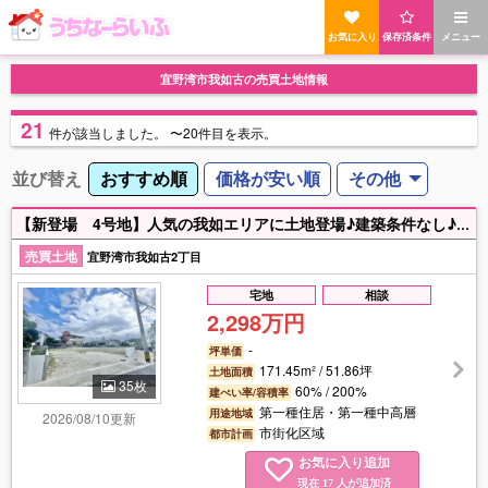
お気に入り
保存済条件
メニュー
宜野湾市我如古の売買土地情報
21
件
が該当しました。
〜20件目を表示。
並び替え
おすすめ順
価格が安い順
その他
【新登場 4号地】人気の我如エリアに土地登場♪建築条件なし♪4区画分譲・早くも残り3区画♪西原ICまで車で約5分♪小学校・中学校徒歩圏内♪周辺には飲食店や商業施設も充実♪交通アクセス良好♪子育て中のご家庭やセカンドライフを楽しみたい方にもおすすめです♪ ご予算やライフスタイルに合わせたご提案が可能です♪ 駐車スペースも確保しやすく、お車をお持ちの方も安心です♪土日祝・平日夜もご案内可能！有資格スタッフが住宅ローンや購入の流れまで丁寧にサポート♪「買いたい」「売りたい」もお気軽に【ウルズン】へご相談ください♪
売買土地
宜野湾市我如古2丁目
宅地
相談
2,298万円
-
坪単価
171.45m² / 51.86坪
土地面積
35枚
60% / 200%
建ぺい率/容積率
第一種住居・第一種中高層
用途地域
2026/08/10更新
市街化区域
都市計画
お気に入り追加
現在
人が追加済
17