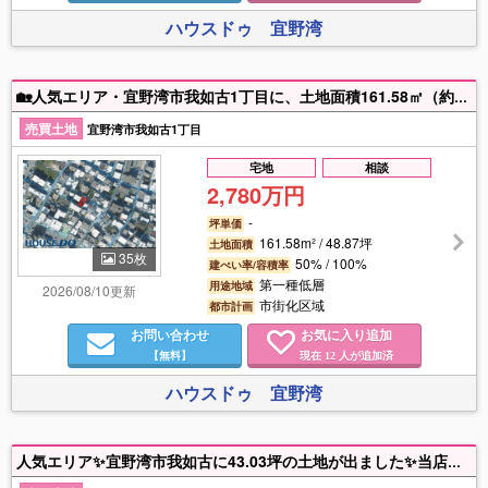
ハウスドゥ 宜野湾
🏡人気エリア・宜野湾市我如古1丁目に、土地面積161.58㎡（約48.87坪）の整形地が登場✨自由設計対応なので、ご家族のライフスタイルに合わせた理想の住まいづくりが可能です😊間口約8.3mで駐車スペースや建物プランも検討しやすい区画🚗小・中学校ともに徒歩10分圏内でお子様の通学も安心🎒スーパー🛒やコンビニ🏪も徒歩圏内に揃い、毎日の暮らしも快適です♪さらにインターチェンジまで車で約5分🚙で、那覇方面・北部方面へのアクセスも良好！住環境・利便性・将来性を兼ね備えたおすすめの売土地です🌿住宅ローンや建築プランのご相談も承っておりますので、お気軽にお問い合わせください📞✨
売買土地
宜野湾市我如古1丁目
宅地
相談
2,780万円
-
坪単価
161.58m² / 48.87坪
土地面積
35枚
50% / 100%
建ぺい率/容積率
第一種低層
用途地域
2026/08/10更新
市街化区域
都市計画
お問い合わせ
お気に入り追加
【無料】
現在
人が追加済
12
ハウスドゥ 宜野湾
人気エリア✨宜野湾市我如古に43.03坪の土地が出ました✨当店にはファイナンシャルプランナー・元銀行員在籍‼️住宅ローン無料相談✨お気軽にお問合せください(*^^*)