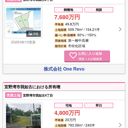
雑種地
相談
7,680万円
49.8万円
坪単価
509.79m² / 154.21坪
土地面積
8枚
60% / 150%
建ぺい率/容積率
第一種中高層
用途地域
2026/08/10更新
市街化区域
都市計画
お気に入り追加
現在
人が追加済
3
株式会社 One Revo
宜野湾市我如古における所有権
売買土地
宜野湾市我如古4丁目
宅地
即日
4,800万円
20万円
坪単価
793.39m² / 240坪
土地面積