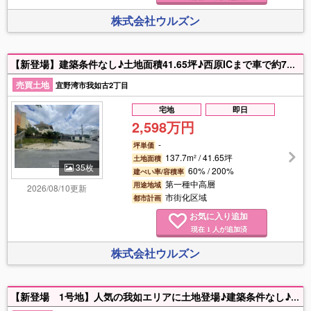
株式会社ウルズン
【新登場】建築条件なし♪土地面積41.65坪♪西原ICまで車で約7分♪角地♪交通アクセス良好♪駐車スペースも確保しやすく、お車をお持ちの方も安心です♪子育て中のご家庭やセカンドライフを楽しみたい方にもおすすめです♪ ご予算やライフスタイルに合わせたご提案が可能です♪ ♪定休日なし！土日祝も、平日お仕事帰りでもスピード対応！資格保有のプロがあなたをサポート♪「買いたい」「売りたい」もお気軽に【ウルズン】へご相談ください♪
売買土地
宜野湾市我如古2丁目
宅地
即日
2,598万円
-
坪単価
137.7m² / 41.65坪
土地面積
35枚
60% / 200%
建ぺい率/容積率
第一種中高層
用途地域
2026/08/10更新
市街化区域
都市計画
お気に入り追加
現在
人が追加済
1
株式会社ウルズン
【新登場 1号地】人気の我如エリアに土地登場♪建築条件なし♪4区画分譲・早くも残り3区画♪西原ICまで車で約5分♪小学校・中学校徒歩圏内♪周辺には飲食店や商業施設も充実♪交通アクセス良好♪子育て中のご家庭やセカンドライフを楽しみたい方にもおすすめです♪ ご予算やライフスタイルに合わせたご提案が可能です♪ 駐車スペースも確保しやすく、お車をお持ちの方も安心です♪土日祝・平日夜もご案内可能！有資格スタッフが住宅ローンや購入の流れまで丁寧にサポート♪「買いたい」「売りたい」もお気軽に【ウルズン】へご相談ください♪