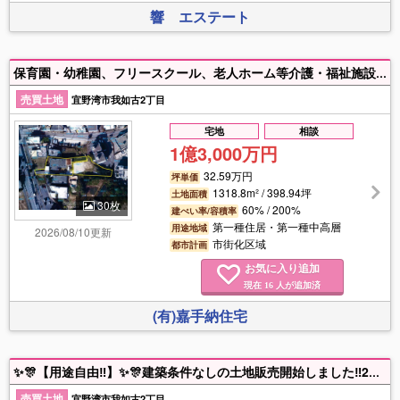
響 エステート
保育園・幼稚園、フリースクール、老人ホーム等介護・福祉施設向約398坪！！ お気軽にお問い合わせ下さい！
売買土地
宜野湾市我如古2丁目
宅地
相談
1億3,000万円
32.59万円
坪単価
1318.8m² / 398.94坪
土地面積
30枚
60% / 200%
建ぺい率/容積率
第一種住居・第一種中高層
用途地域
2026/08/10更新
市街化区域
都市計画
お気に入り追加
現在
人が追加済
16
(有)嘉手納住宅
✨🎊【用途自由‼】✨🎊建築条件なしの土地販売開始しました‼2筆同時売りになります🌟【154.2坪！】住宅兼ヤード／アパート建設等に！詳細につきましてはお問い合わせください♪
売買土地
宜野湾市我如古2丁目