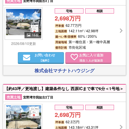
売買土地
宜野湾市我如古2丁目
宅地
相談
2,698万円
62.77万円
坪単価
142.11m² / 42.98坪
土地面積
18枚
60% / 200%
建ぺい率/容積率
第一種住居・第一種中高層
用途地域
2026/08/10更新
市街化区域
都市計画
お問い合わせ
お気に入り追加
【無料】
現在
人が追加済
5
株式会社マチナトハウジング
【約43坪／更地渡し】建築条件なし 西原ICまで車で6分＜1号地＞
売買土地
宜野湾市我如古2丁目
宅地
相談
2,698万円
62.3万円
坪単価
143.18m² / 43.31坪
土地面積