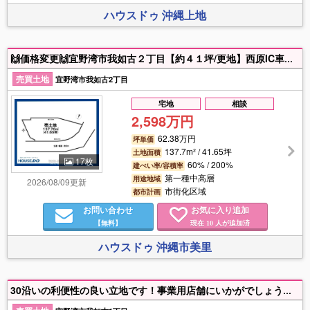
ハウスドゥ 沖縄上地
🙌価格変更🙌宜野湾市我如古２丁目【約４１坪/更地】西原IC車で７分!建築条件なし！お好きなハウスメーカーさんで理想の住まいはいかがですか？お気軽にお問合せいお待ちしております。☎098-921-1776
売買土地
宜野湾市我如古2丁目
宅地
相談
2,598万円
62.38万円
坪単価
137.7m² / 41.65坪
土地面積
17枚
60% / 200%
建ぺい率/容積率
第一種中高層
用途地域
2026/08/09更新
市街化区域
都市計画
お問い合わせ
お気に入り追加
【無料】
現在
人が追加済
10
ハウスドゥ 沖縄市美里
30沿いの利便性の良い立地です！事業用店舗にいかがでしょうか？ご見学も可能となっておりますのでお気軽にお問合せ下さいませ。