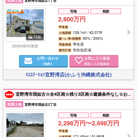
売買土地
宜野湾市我如古1丁目
宅地
相談
2,800万円
-
坪単価
139.1m² / 42.07坪
土地面積
15枚
60% / 200%
建ぺい率/容積率
準住居
用途地域
2026/08/03更新
市街化区域
都市計画
お問い合わせ
お気に入り追加
【無料】
現在
人が追加済
1
ｲｴｽﾃｰｼｮﾝ宜野湾店(かふう沖縄株式会社)
宜野湾市我如古☆全4区画☆残り3区画☆建築条件なし☆お気軽にお問い合わせください。
売買土地
宜野湾市我如古2丁目
宅地
相談
2,298万円〜2,698万円
-
坪単価
171.45m² / 51.86坪
土地面積