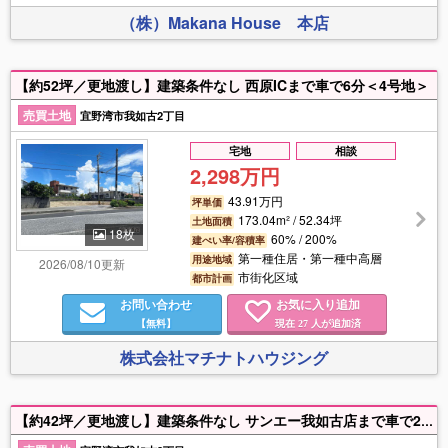
（株）Makana House 本店
【約52坪／更地渡し】建築条件なし 西原ICまで車で6分＜4号地＞
売買土地
宜野湾市我如古2丁目
宅地
相談
2,298万円
43.91万円
坪単価
173.04m² / 52.34坪
土地面積
18枚
60% / 200%
建ぺい率/容積率
第一種住居・第一種中高層
用途地域
2026/08/10更新
市街化区域
都市計画
お問い合わせ
お気に入り追加
【無料】
現在
人が追加済
27
株式会社マチナトハウジング
【約42坪／更地渡し】建築条件なし サンエー我如古店まで車で2分＜2号地＞