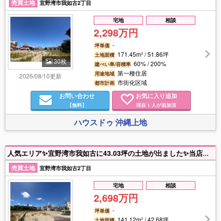
売買土地
宜野湾市我如古2丁目
宅地
相談
2,298万円
-
坪単価
171.45m² / 51.86坪
土地面積
30枚
60% / 200%
建ぺい率/容積率
第一種住居
用途地域
2026/08/10更新
市街化区域
都市計画
お問い合わせ
お気に入り追加
【無料】
現在
人が追加済
1
ハウスドゥ 沖縄上地
人気エリア✨宜野湾市我如古に43.03坪の土地が出ました✨当店にはファイナンシャルプランナー・元銀行員在籍‼️住宅ローン無料相談✨お気軽にお問合せください(*^^*)
売買土地
宜野湾市我如古2丁目
宅地
相談
2,698万円
-
坪単価
141.12m² / 42.68坪
土地面積