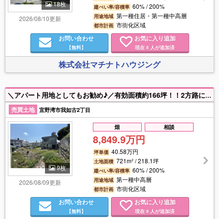
18枚
60% / 200%
建ぺい率/容積率
第一種住居・第一種中高層
用途地域
2026/08/10更新
市街化区域
都市計画
お問い合わせ
お気に入り追加
【無料】
現在
人が追加済
8
株式会社マチナトハウジング
＼アパート用地としてもお勧め♪／有効面積約166坪！！2方路に面している為、道路状況に合わせて車の出し入れがスムーズな位置に車庫や駐車スペースを配置が出来るのもおすすめポイント✨スーパー徒歩5分圏内、西原ICへのアクセス利便性も◎
売買土地
宜野湾市我如古2丁目
畑
相談
8,849.9万円
40.58万円
坪単価
721m² / 218.1坪
土地面積
9枚
60% / 200%
建ぺい率/容積率
第一種中高層
用途地域
2026/08/09更新
市街化区域
都市計画
お問い合わせ
お気に入り追加
【無料】
現在
人が追加済
0