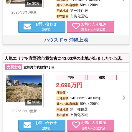
30枚
60% / 200%
建ぺい率/容積率
第一種住居
用途地域
2026/08/10更新
市街化区域
都市計画
お問い合わせ
お気に入り追加
【無料】
現在
人が追加済
0
ハウスドゥ 沖縄上地
人気エリア✨宜野湾市我如古に43.03坪の土地が出ました✨当店にはファイナンシャルプランナー・元銀行員在籍‼️住宅ローン無料相談✨お気軽にお問合せください(*^^*)
売買土地
宜野湾市我如古2丁目
宅地
相談
2,698万円
-
坪単価
142.28m² / 43.03坪
土地面積
30枚
60% / 200%
建ぺい率/容積率
第一種住居
用途地域
2026/08/10更新
市街化区域
都市計画
お問い合わせ
お気に入り追加
【無料】
現在
人が追加済
0