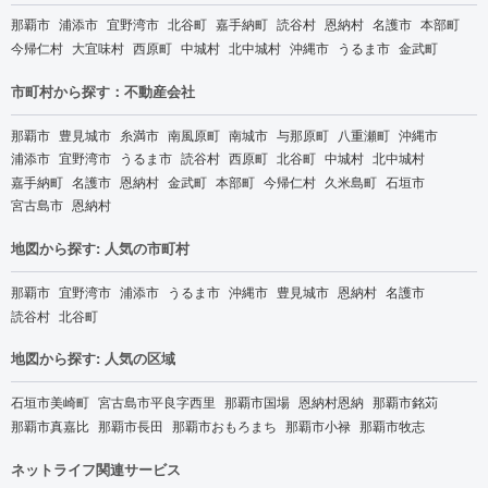
那覇市
浦添市
宜野湾市
北谷町
嘉手納町
読谷村
恩納村
名護市
本部町
今帰仁村
大宜味村
西原町
中城村
北中城村
沖縄市
うるま市
金武町
市町村から探す：不動産会社
那覇市
豊見城市
糸満市
南風原町
南城市
与那原町
八重瀬町
沖縄市
浦添市
宜野湾市
うるま市
読谷村
西原町
北谷町
中城村
北中城村
嘉手納町
名護市
恩納村
金武町
本部町
今帰仁村
久米島町
石垣市
宮古島市
恩納村
地図から探す: 人気の市町村
那覇市
宜野湾市
浦添市
うるま市
沖縄市
豊見城市
恩納村
名護市
読谷村
北谷町
地図から探す: 人気の区域
石垣市美崎町
宮古島市平良字西里
那覇市国場
恩納村恩納
那覇市銘苅
那覇市真嘉比
那覇市長田
那覇市おもろまち
那覇市小禄
那覇市牧志
ネットライフ関連サービス