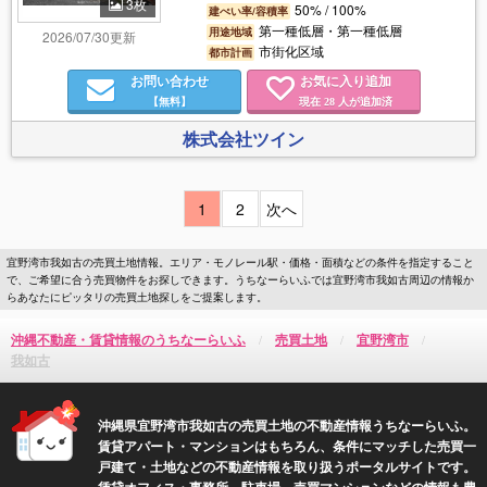
3枚
50% / 100%
建ぺい率/容積率
第一種低層・第一種低層
用途地域
2026/07/30更新
市街化区域
都市計画
お問い合わせ
お気に入り追加
【無料】
現在
人が追加済
28
株式会社ツイン
1
2
次へ
宜野湾市我如古の売買土地情報。エリア・モノレール駅・価格・面積などの条件を指定すること
で、ご希望に合う売買物件をお探しできます。うちなーらいふでは宜野湾市我如古周辺の情報か
らあなたにピッタリの売買土地探しをご提案します。
沖縄不動産・賃貸情報のうちなーらいふ
売買土地
宜野湾市
我如古
沖縄県宜野湾市我如古の売買土地の不動産情報うちなーらいふ。
賃貸アパート・マンションはもちろん、条件にマッチした売買一
戸建て・土地などの不動産情報を取り扱うポータルサイトです。
賃貸オフィス・事務所、駐車場、売買マンションなどの情報も豊