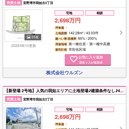
売買土地
宜野湾市我如古2丁目
宅地
相談
2,698万円
-
坪単価
142.28m² / 43.03坪
土地面積
35枚
60% / 200%
建ぺい率/容積率
第一種住居・第一種中高層
用途地域
2026/08/10更新
市街化区域
都市計画
お気に入り追加
現在
人が追加済
4
株式会社ウルズン
【新登場 2号地】人気の我如エリアに土地登場♪建築条件なし♪4区画分譲・早くも残り3区画♪西原ICまで車で約5分♪小学校・中学校徒歩圏内♪周辺には飲食店や商業施設も充実♪交通アクセス良好♪子育て中のご家庭やセカンドライフを楽しみたい方にもおすすめです♪ ご予算やライフスタイルに合わせたご提案が可能です♪ 駐車スペースも確保しやすく、お車をお持ちの方も安心です♪土日祝・平日夜もご案内可能！有資格スタッフが住宅ローンや購入の流れまで丁寧にサポート♪「買いたい」「売りたい」もお気軽に【ウルズン】へご相談ください♪
売買土地
宜野湾市我如古2丁目
宅地
相談
2,698万円
-
坪単価