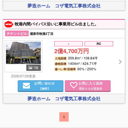
夢造ホーム コザ電気工事株式会社
牧港内間バイパス沿いに事業用ビル出ました。
テナントビル
浦添市牧港2丁目
-
RC
2億4,700万円
359.8m² / 108.84坪
土地面積
1404m² / 424.71坪
建物面積
1枚
60% / 200%
建ぺい率/容積率
2026/07/29更新
お問い合わせ
お気に入り追加
【無料】
現在
人が追加済
0
夢造ホーム コザ電気工事株式会社
1