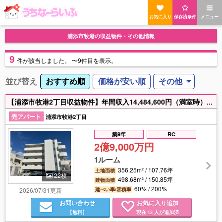
お気に入り
保存済条件
メニュー
浦添市牧港の収益物件・その他情報
9
件
が該当しました。
〜9件目を表示。
並び替え
おすすめ順
価格が安い順
その他
【浦添市牧港2丁目収益物件】年間収入14,484,600円（満室時）、表面利回り4.99％◎人気のエリア浦添市牧港2丁目の売アパート物件♪設備も充実、1R×全20世帯の築浅の1棟アパート。学校や商業施設も近く、入居者に選ばれる立地です♪
売アパート
浦添市牧港2丁目
築9年
RC
2億9,000万円
1ルーム
356.25m² / 107.76坪
土地面積
22枚
498.68m² / 150.85坪
建物面積
60% / 200%
2026/07/31更新
建ぺい率/容積率
お問い合わせ
お気に入り追加
【無料】
現在
人が追加済
13