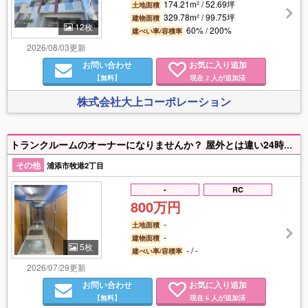
174.21m² / 52.69坪
土地面積
329.78m² / 99.75坪
建物面積
12枚
60% / 200%
建ぺい率/容積率
2026/08/03更新
お問い合わせ
お気に入り追加
【無料】
現在
人が追加済
2
株式会社大上コーポレーション
トランクルームのオーナーになりませんか？ 屋外とは違い24時間空調管理されたビル内のトランクルームは需要が見込めます。
その他
浦添市牧港2丁目
-
RC
800万円
-
土地面積
-
建物面積
5枚
- / -
建ぺい率/容積率
2026/07/29更新
お問い合わせ
お気に入り追加
【無料】
現在
人が追加済
6