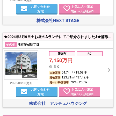
お問い合わせ
お気に入り追加
【無料】
現在
人が追加済
10
株式会社NEXT STAGE
★2024年3月9日土お昼のAランチにてご紹介されました♪★浦添市牧港の4階建ての2LDK★屋上でご家族やご友人達とBBQも楽しめる広さ♪★家具家電付き★民泊としても活用できます★１階のお部屋もロフト付き★駐車場3台可★ご内覧も出来ますので、お気軽にお問い合わせ下さい♪
その他
浦添市牧港1丁目
築25年
RC
7,150万円
2LDK
64.74m² / 19.58坪
土地面積
30枚
123.71m² / 37.42坪
建物面積
70% / 200%
2026/08/05更新
建ぺい率/容積率
お問い合わせ
お気に入り追加
【無料】
現在
人が追加済
24
株式会社 アルチェハウジング