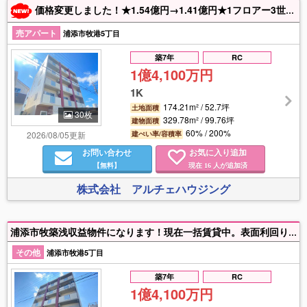
価格変更しました！★1.54億円→1.41億円★1フロアー3世帯の合計12世帯。現在は賃貸中ですが、2027年7月末退去予定。寮やホテルとしての運用も可能です！お気軽にお問い合わせください♪
売アパート
浦添市牧港5丁目
築7年
RC
1億4,100万円
1K
174.21m² / 52.7坪
土地面積
30枚
329.78m² / 99.76坪
建物面積
60% / 200%
2026/08/05更新
建ぺい率/容積率
お問い合わせ
お気に入り追加
【無料】
現在
人が追加済
16
株式会社 アルチェハウジング
浦添市牧築浅収益物件になります！現在一括賃貸中。表面利回り5.2％ トロピカルビーチ車まで6分・上層階はオーシャンビュー！ ホテルとしての転用可・お気軽にお問い合わせください。！！
その他
浦添市牧港5丁目
築7年
RC
1億4,100万円