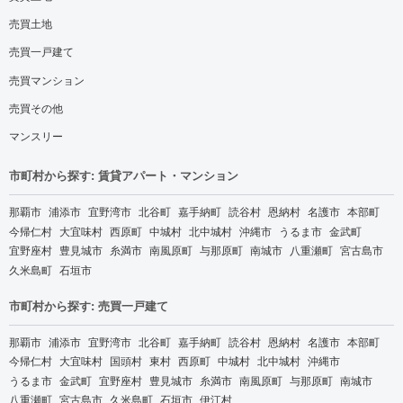
売買土地
売買一戸建て
売買マンション
売買その他
マンスリー
市町村から探す: 賃貸アパート・マンション
那覇市
浦添市
宜野湾市
北谷町
嘉手納町
読谷村
恩納村
名護市
本部町
今帰仁村
大宜味村
西原町
中城村
北中城村
沖縄市
うるま市
金武町
宜野座村
豊見城市
糸満市
南風原町
与那原町
南城市
八重瀬町
宮古島市
久米島町
石垣市
市町村から探す: 売買一戸建て
那覇市
浦添市
宜野湾市
北谷町
嘉手納町
読谷村
恩納村
名護市
本部町
今帰仁村
大宜味村
国頭村
東村
西原町
中城村
北中城村
沖縄市
うるま市
金武町
宜野座村
豊見城市
糸満市
南風原町
与那原町
南城市
八重瀬町
宮古島市
久米島町
石垣市
伊江村