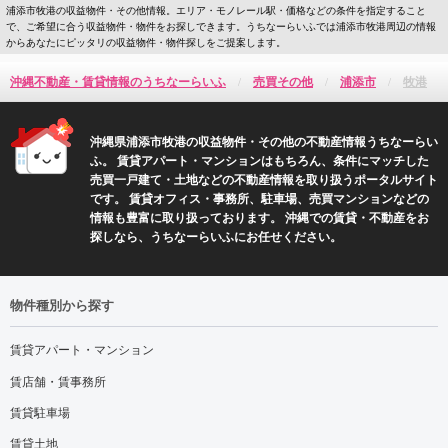
浦添市牧港の収益物件・その他情報。エリア・モノレール駅・価格などの条件を指定すること
で、ご希望に合う収益物件・物件をお探しできます。うちなーらいふでは浦添市牧港周辺の情報
からあなたにピッタリの収益物件・物件探しをご提案します。
沖縄不動産・賃貸情報のうちなーらいふ
売買その他
浦添市
牧港
沖縄県浦添市牧港の収益物件・その他の不動産情報うちなーらい
ふ。 賃貸アパート・マンションはもちろん、条件にマッチした
売買一戸建て・土地などの不動産情報を取り扱うポータルサイト
です。 賃貸オフィス・事務所、駐車場、売買マンションなどの
情報も豊富に取り扱っております。 沖縄での賃貸・不動産をお
探しなら、うちなーらいふにお任せください。
物件種別から探す
賃貸アパート・マンション
賃店舗・賃事務所
賃貸駐車場
賃貸土地