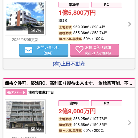
築39年
RC
1億5,800万円
3DK
969.93m² / 293.4坪
土地面積
7枚
855.36m² / 258.74坪
建物面積
50% / 100%
2026/08/05更新
建ぺい率/容積率
お問い合わせ
お気に入り追加
【無料】
現在
人が追加済
23
(有)上田不動産
価格交渉可、築浅RC、高利回り期待出来ます。 旅館業可能、不明な点はお問い合わせお願い致します。
売アパート
浦添市牧港2丁目
築9年
RC
2億9,000万円
356.25m² / 107.76坪
土地面積
498.68m² / 150.85坪
建物面積
6枚
60% / 200%
建ぺい率/容積率
2026/08/04更新