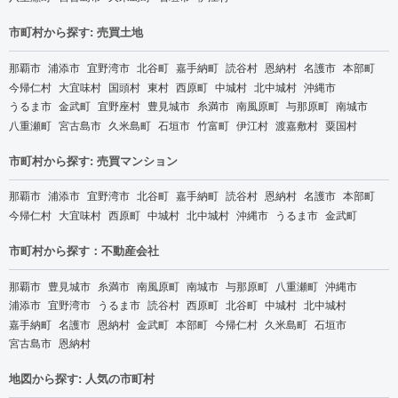
市町村から探す: 売買土地
那覇市
浦添市
宜野湾市
北谷町
嘉手納町
読谷村
恩納村
名護市
本部町
今帰仁村
大宜味村
国頭村
東村
西原町
中城村
北中城村
沖縄市
うるま市
金武町
宜野座村
豊見城市
糸満市
南風原町
与那原町
南城市
八重瀬町
宮古島市
久米島町
石垣市
竹富町
伊江村
渡嘉敷村
粟国村
市町村から探す: 売買マンション
那覇市
浦添市
宜野湾市
北谷町
嘉手納町
読谷村
恩納村
名護市
本部町
今帰仁村
大宜味村
西原町
中城村
北中城村
沖縄市
うるま市
金武町
市町村から探す：不動産会社
那覇市
豊見城市
糸満市
南風原町
南城市
与那原町
八重瀬町
沖縄市
浦添市
宜野湾市
うるま市
読谷村
西原町
北谷町
中城村
北中城村
嘉手納町
名護市
恩納村
金武町
本部町
今帰仁村
久米島町
石垣市
宮古島市
恩納村
地図から探す: 人気の市町村