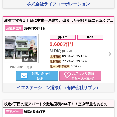
株式会社ライフコーポレーション
浦添市牧港１丁目に中古一戸建てが出ました✨58号線にも近くアクセス良好です👍 現在空き家にて内覧可能です✨お気軽にお問い合わせ下さい☎️担当上原：090-3792-2038
店舗兼住居
浦添市牧港1丁目
築42年
RCB
2,600万円
3LDK
(
和 - / 洋 3
)
83.08m² / 25.13坪
土地面積
30枚
77.93m² / 23.57坪
建物面積
60% / -
2026/08/06更新
建ぺい率/容積率
お問い合わせ
お気に入り追加
【無料】
現在
人が追加済
18
イエステーション浦添店（有限会社リブラ）
牧港3丁目の売アパート☆敷地面積293坪！！空き部屋もあるので内覧もできます！お気軽にお問い合わせください♪
売アパート
浦添市牧港3丁目