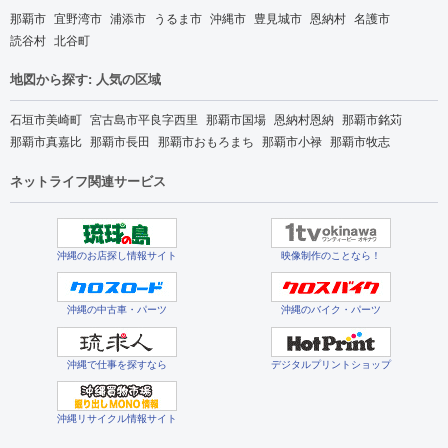
那覇市
宜野湾市
浦添市
うるま市
沖縄市
豊見城市
恩納村
名護市
読谷村
北谷町
地図から探す: 人気の区域
石垣市美崎町
宮古島市平良字西里
那覇市国場
恩納村恩納
那覇市銘苅
那覇市真嘉比
那覇市長田
那覇市おもろまち
那覇市小禄
那覇市牧志
ネットライフ関連サービス
沖縄のお店探し情報サイト
映像制作のことなら！
沖縄の中古車・パーツ
沖縄のバイク・パーツ
沖縄で仕事を探すなら
デジタルプリントショップ
沖縄リサイクル情報サイト