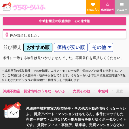
お気に入り
保存済条件
メニュー
中城村屋宜の収益物件・その他情報
0
件
が該当しました。
並び替え
おすすめ順
価格が安い順
その他
条件に一致する物件は見つかりませんでした。再度条件を選択してください。
中城村屋宜の収益物件・その他情報。エリア・モノレール駅・価格などの条件を指定すること
で、ご希望に合う収益物件・物件をお探しできます。うちなーらいふでは中城村屋宜周辺の情報
からあなたにピッタリの収益物件・物件探しをご提案します。
沖縄不動産・賃貸情報のうちなーらいふ
売買その他
中城村
屋宜
沖縄県中城村屋宜の収益物件・その他の不動産情報うちなーらい
ふ。 賃貸アパート・マンションはもちろん、条件にマッチした
売買一戸建て・土地などの不動産情報を取り扱うポータルサイト
です。 賃貸オフィス・事務所、駐車場、売買マンションなどの