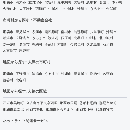
那覇市
浦添市
宜野湾市
北谷町
嘉手納町
読谷村
恩納村
名護市
本部町
今帰仁村
大宜味村
西原町
中城村
北中城村
沖縄市
うるま市
金武町
市町村から探す：不動産会社
那覇市
豊見城市
糸満市
南風原町
南城市
与那原町
八重瀬町
沖縄市
浦添市
宜野湾市
うるま市
読谷村
西原町
北谷町
中城村
北中城村
嘉手納町
名護市
恩納村
金武町
本部町
今帰仁村
久米島町
石垣市
宮古島市
恩納村
地図から探す: 人気の市町村
那覇市
宜野湾市
浦添市
うるま市
沖縄市
豊見城市
恩納村
名護市
読谷村
北谷町
地図から探す: 人気の区域
石垣市美崎町
宮古島市平良字西里
那覇市国場
恩納村恩納
那覇市銘苅
那覇市真嘉比
那覇市長田
那覇市おもろまち
那覇市小禄
那覇市牧志
ネットライフ関連サービス