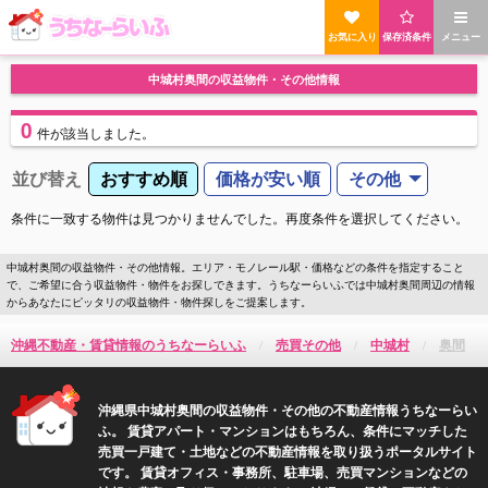
お気に入り
保存済条件
メニュー
中城村奥間の収益物件・その他情報
0
件
が該当しました。
並び替え
おすすめ順
価格が安い順
その他
条件に一致する物件は見つかりませんでした。再度条件を選択してください。
中城村奥間の収益物件・その他情報。エリア・モノレール駅・価格などの条件を指定すること
で、ご希望に合う収益物件・物件をお探しできます。うちなーらいふでは中城村奥間周辺の情報
からあなたにピッタリの収益物件・物件探しをご提案します。
沖縄不動産・賃貸情報のうちなーらいふ
売買その他
中城村
奥間
沖縄県中城村奥間の収益物件・その他の不動産情報うちなーらい
ふ。 賃貸アパート・マンションはもちろん、条件にマッチした
売買一戸建て・土地などの不動産情報を取り扱うポータルサイト
です。 賃貸オフィス・事務所、駐車場、売買マンションなどの