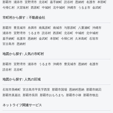
那覇市
浦添市
宜野湾市
北谷町
嘉手納町
読谷村
恩納村
名護市
本部町
今帰仁村
大宜味村
西原町
中城村
北中城村
沖縄市
うるま市
金武町
市町村から探す：不動産会社
那覇市
豊見城市
糸満市
南風原町
南城市
与那原町
八重瀬町
沖縄市
浦添市
宜野湾市
うるま市
読谷村
西原町
北谷町
中城村
北中城村
嘉手納町
名護市
恩納村
金武町
本部町
今帰仁村
久米島町
石垣市
宮古島市
恩納村
地図から探す: 人気の市町村
那覇市
宜野湾市
浦添市
うるま市
沖縄市
豊見城市
恩納村
名護市
読谷村
北谷町
地図から探す: 人気の区域
石垣市美崎町
宮古島市平良字西里
那覇市国場
恩納村恩納
那覇市銘苅
那覇市真嘉比
那覇市長田
那覇市おもろまち
那覇市小禄
那覇市牧志
ネットライフ関連サービス