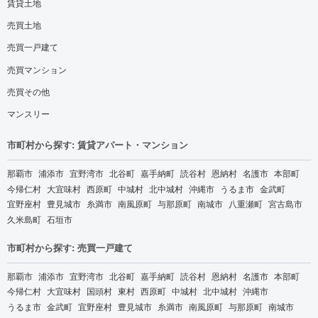
賃貸土地
売買土地
売買一戸建て
売買マンション
売買その他
マンスリー
市町村から探す: 賃貸アパート・マンション
那覇市
浦添市
宜野湾市
北谷町
嘉手納町
読谷村
恩納村
名護市
本部町
今帰仁村
大宜味村
西原町
中城村
北中城村
沖縄市
うるま市
金武町
宜野座村
豊見城市
糸満市
南風原町
与那原町
南城市
八重瀬町
宮古島市
久米島町
石垣市
市町村から探す: 売買一戸建て
那覇市
浦添市
宜野湾市
北谷町
嘉手納町
読谷村
恩納村
名護市
本部町
今帰仁村
大宜味村
国頭村
東村
西原町
中城村
北中城村
沖縄市
うるま市
金武町
宜野座村
豊見城市
糸満市
南風原町
与那原町
南城市