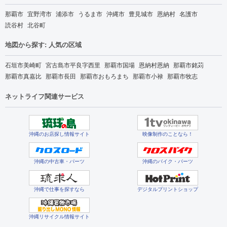
那覇市
宜野湾市
浦添市
うるま市
沖縄市
豊見城市
恩納村
名護市
読谷村
北谷町
地図から探す: 人気の区域
石垣市美崎町
宮古島市平良字西里
那覇市国場
恩納村恩納
那覇市銘苅
那覇市真嘉比
那覇市長田
那覇市おもろまち
那覇市小禄
那覇市牧志
ネットライフ関連サービス
沖縄のお店探し情報サイト
映像制作のことなら！
沖縄の中古車・パーツ
沖縄のバイク・パーツ
沖縄で仕事を探すなら
デジタルプリントショップ
沖縄リサイクル情報サイト