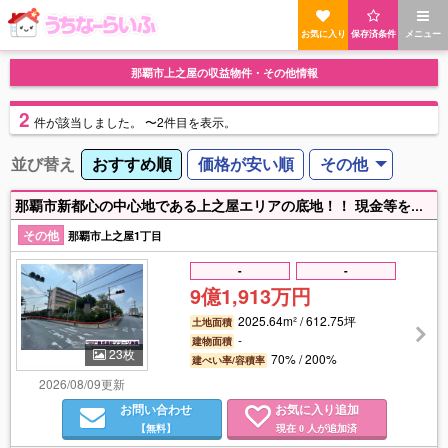
お気に入り
保存済条件
メニュー
那覇市上之屋の収益物件・その他情報
2
件
が該当しました。
〜2件目を表示。
並び替え
おすすめ順
価格が安い順
その他
那覇市新都心の中心地である上之屋エリアの底地！！ 現金等を不動産に変えたい資産替えや将来的なアパート・マンション用地に♪（相続税対策※法改正に要注意） 3番2の他の持分についても相談下さい。
その他
那覇市上之屋1丁目
-
-
9億1,913万円
2025.64m² / 612.75坪
土地面積
-
建物面積
23枚
70% / 200%
建ぺい率/容積率
2026/08/09更新
お問い合わせ
お気に入り追加
【無料】
現在
人が追加済
0