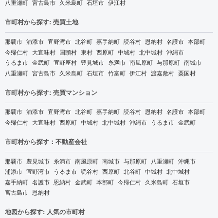
八重瀬町
宮古島市
久米島町
石垣市
伊江村
市町村から探す: 売買土地
那覇市
浦添市
宜野湾市
北谷町
嘉手納町
読谷村
恩納村
名護市
本部町
今帰仁村
大宜味村
国頭村
東村
西原町
中城村
北中城村
沖縄市
うるま市
金武町
宜野座村
豊見城市
糸満市
南風原町
与那原町
南城市
八重瀬町
宮古島市
久米島町
石垣市
竹富町
伊江村
渡嘉敷村
粟国村
市町村から探す: 売買マンション
那覇市
浦添市
宜野湾市
北谷町
嘉手納町
読谷村
恩納村
名護市
本部町
今帰仁村
大宜味村
西原町
中城村
北中城村
沖縄市
うるま市
金武町
市町村から探す：不動産会社
那覇市
豊見城市
糸満市
南風原町
南城市
与那原町
八重瀬町
沖縄市
浦添市
宜野湾市
うるま市
読谷村
西原町
北谷町
中城村
北中城村
嘉手納町
名護市
恩納村
金武町
本部町
今帰仁村
久米島町
石垣市
宮古島市
恩納村
地図から探す: 人気の市町村