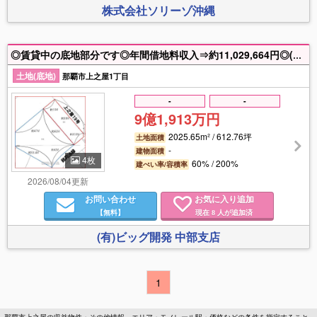
株式会社ソリーゾ沖縄
◎賃貸中の底地部分です◎年間借地料収入⇒約11,029,664円◎(赤枠)は単独所有1184.31㎡。(青枠)は持分のみ⇒全体の8分の2が持分841.34㎡。詳細は担当までお気軽にお問い合わせ下さい★(有)ビッグ開発中部支店☎098-983-9600
土地(底地)
那覇市上之屋1丁目
-
-
9億1,913万円
2025.65m² / 612.76坪
土地面積
-
建物面積
4枚
60% / 200%
建ぺい率/容積率
2026/08/04更新
お問い合わせ
お気に入り追加
【無料】
現在
人が追加済
8
(有)ビッグ開発 中部支店
1
那覇市上之屋の収益物件・その他情報。エリア・モノレール駅・価格などの条件を指定すること