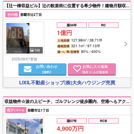
【辻一棟収益ビル】辻の歓楽街に位置する希少物件！建物月額収入（全7室）：50万円、 公衆浴場として賃貸中。
その他
那覇市辻2丁目
築34年
RC
1億円
127.98m² / 38.71坪
土地面積
321.1m² / 97.13坪
建物面積
6枚
80% / 400%
建ぺい率/容積率
2026/08/07更新
お問い合わせ
お気に入り追加
【無料】
現在
人が追加済
15
LIXIL不動産ショップ(株)大央ハウジング売買
収益物件☆波の上ビーチ、ゴルフレンジ徒歩圏内、空港へもアクセス良好！！
売アパート
那覇市辻1丁目
築57年
RCB
4,900万円