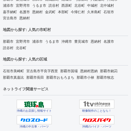
浦添市
宜野湾市
うるま市
読谷村
西原町
北谷町
中城村
北中城村
嘉手納町
名護市
恩納村
金武町
本部町
今帰仁村
久米島町
石垣市
宮古島市
恩納村
地図から探す: 人気の市町村
那覇市
宜野湾市
浦添市
うるま市
沖縄市
豊見城市
恩納村
名護市
読谷村
北谷町
地図から探す: 人気の区域
石垣市美崎町
宮古島市平良字西里
那覇市国場
恩納村恩納
那覇市銘苅
那覇市真嘉比
那覇市長田
那覇市おもろまち
那覇市小禄
那覇市牧志
ネットライフ関連サービス
沖縄のお店探し情報サイト
映像制作のことなら！
沖縄の中古車・パーツ
沖縄のバイク・パーツ