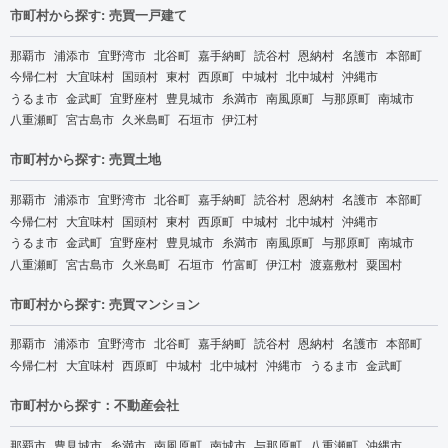
市町村から探す: 売買一戸建て
那覇市
浦添市
宜野湾市
北谷町
嘉手納町
読谷村
恩納村
名護市
本部町
今帰仁村
大宜味村
国頭村
東村
西原町
中城村
北中城村
沖縄市
うるま市
金武町
宜野座村
豊見城市
糸満市
南風原町
与那原町
南城市
八重瀬町
宮古島市
久米島町
石垣市
伊江村
市町村から探す: 売買土地
那覇市
浦添市
宜野湾市
北谷町
嘉手納町
読谷村
恩納村
名護市
本部町
今帰仁村
大宜味村
国頭村
東村
西原町
中城村
北中城村
沖縄市
うるま市
金武町
宜野座村
豊見城市
糸満市
南風原町
与那原町
南城市
八重瀬町
宮古島市
久米島町
石垣市
竹富町
伊江村
渡嘉敷村
粟国村
市町村から探す: 売買マンション
那覇市
浦添市
宜野湾市
北谷町
嘉手納町
読谷村
恩納村
名護市
本部町
今帰仁村
大宜味村
西原町
中城村
北中城村
沖縄市
うるま市
金武町
市町村から探す：不動産会社
那覇市
豊見城市
糸満市
南風原町
南城市
与那原町
八重瀬町
沖縄市