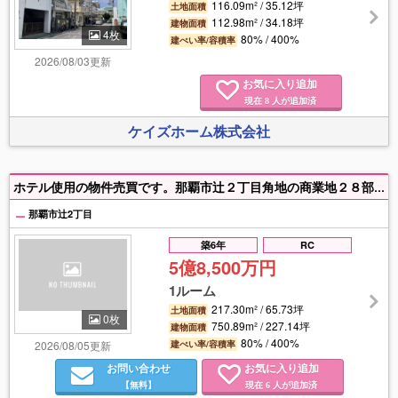
116.09m² / 35.12坪
土地面積
112.98m² / 34.18坪
建物面積
4枚
80% / 400%
建ぺい率/容積率
2026/08/03更新
お気に入り追加
現在
人が追加済
8
ケイズホーム株式会社
ホテル使用の物件売買です。那覇市辻２丁目角地の商業地２８部屋+１階ワンフロアー。駐車場５台。
那覇市辻2丁目
築6年
RC
5億8,500万円
1ルーム
217.30m² / 65.73坪
土地面積
0枚
750.89m² / 227.14坪
建物面積
80% / 400%
2026/08/05更新
建ぺい率/容積率
お問い合わせ
お気に入り追加
【無料】
現在
人が追加済
6