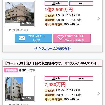
築40年
RC
1億2,500万円
158.18m² / 47.84坪
土地面積
489.56m² / 148.09坪
建物面積
30枚
80% / 400%
建ぺい率/容積率
2026/08/06更新
お問い合わせ
お気に入り追加
【無料】
現在
人が追加済
0
サウスホーム株式会社
【コーポ花城】辻1丁目の収益物件です。年間収入6,464,517円（表面利回り約８．１％）令和２年１月に防水塗装・アルミ格子取替済み！商業地域ですので、将来的に様々な用途にご利用できます。
収益物件
那覇市辻1丁目
築46年
RCB
7,980万円
195.06m² / 59.01坪
土地面積
499.61m² / 151.13坪
建物面積
27枚
80% / 400%
建ぺい率/容積率
2026/08/07更新