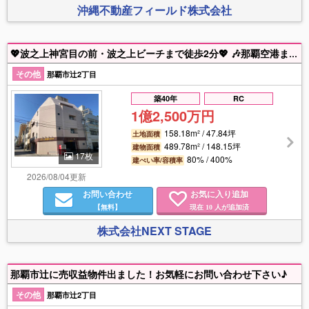
沖縄不動産フィールド株式会社
💖波之上神宮目の前・波之上ビーチまで徒歩2分💖 🎶那覇空港まで車で10分の観光に最適なエリアです🎶 🤩現在利回り8.448％です。🤩
その他
那覇市辻2丁目
築40年
RC
1億2,500万円
158.18m² / 47.84坪
土地面積
489.78m² / 148.15坪
建物面積
17枚
80% / 400%
建ぺい率/容積率
2026/08/04更新
お問い合わせ
お気に入り追加
【無料】
現在
人が追加済
10
株式会社NEXT STAGE
那覇市辻に売収益物件出ました！お気軽にお問い合わせ下さい♪
その他
那覇市辻2丁目