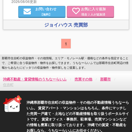
2026/08/06更新
お問い合わせ
お気に入り追加
【無料】
現在
人が追加済
2
ジョイハウス 売買部
1
那覇市住吉町の収益物件・その他情報。エリア・モノレール駅・価格などの条件を指定すること
で、ご希望に合う収益物件・物件をお探しできます。うちなーらいふでは那覇市住吉町周辺の情
報からあなたにピッタリの収益物件・物件探しをご提案します。
沖縄不動産・賃貸情報のうちなーらいふ
売買その他
那覇市
住吉町
沖縄県那覇市住吉町の収益物件・その他の不動産情報うちなーら
いふ。 賃貸アパート・マンションはもちろん、条件にマッチし
た売買一戸建て・土地などの不動産情報を取り扱うポータルサイ
トです。 賃貸オフィス・事務所、駐車場、売買マンションなど
の情報も豊富に取り扱っております。 沖縄での賃貸・不動産を
お探しなら、うちなーらいふにお任せください。