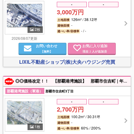
-
-
3,000万円
126m² / 38.12坪
土地面積
-
建物面積
2枚
- / -
建ぺい率/容積率
2026/08/07更新
お問い合わせ
お気に入り追加
【無料】
現在
人が追加済
2
LIXIL不動産ショップ(株)大央ハウジング売買
◎◎価格改定！！ 【那覇港湾施設】 那覇市住吉町 | 年間借地料:640,512円 | 返還予定地 ☆お気軽にお問合せ下さい。
那覇港湾施設（軍港）
那覇市住吉町3丁目
-
-
2,700万円
100.2m² / 30.31坪
土地面積
-
建物面積
1枚
60% / 200%
建ぺい率/容積率