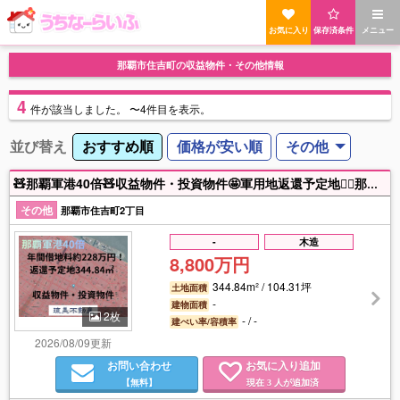
お気に入り
保存済条件
メニュー
那覇市住吉町の収益物件・その他情報
4
件
が該当しました。
〜4件目を表示。
並び替え
おすすめ順
価格が安い順
その他
🧸那覇軍港40倍🧸収益物件・投資物件🤩軍用地返還予定地💁‍♀️那覇港湾施設344.84㎡♪年間借地料約228万円！◆琉美不動産 098-943-3636◆
その他
那覇市住吉町2丁目
-
木造
8,800万円
344.84m² / 104.31坪
土地面積
-
建物面積
2枚
- / -
建ぺい率/容積率
2026/08/09更新
お問い合わせ
お気に入り追加
【無料】
現在
人が追加済
3