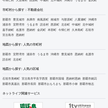
市町村から探す：不動産会社
那覇市
豊見城市
糸満市
南風原町
南城市
与那原町
八重瀬町
沖縄市
浦添市
宜野湾市
うるま市
読谷村
西原町
北谷町
中城村
北中城村
嘉手納町
名護市
恩納村
金武町
本部町
今帰仁村
久米島町
石垣市
宮古島市
恩納村
地図から探す: 人気の市町村
那覇市
宜野湾市
浦添市
うるま市
沖縄市
豊見城市
恩納村
名護市
読谷村
北谷町
地図から探す: 人気の区域
石垣市美崎町
宮古島市平良字西里
那覇市国場
恩納村恩納
那覇市銘苅
那覇市真嘉比
那覇市長田
那覇市おもろまち
那覇市小禄
那覇市牧志
ネットライフ関連サービス