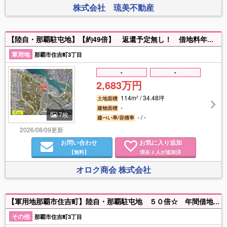
株式会社 琉美不動産
【陸自・那覇駐屯地】【約49倍】 返還予定無し！ 借地料年々上昇中！ 安定した資金運用に！
軍用地
那覇市住吉町3丁目
-
-
2,683万円
114m² / 34.48坪
土地面積
-
建物面積
7枚
- / -
建ぺい率/容積率
2026/08/09更新
お問い合わせ
お気に入り追加
【無料】
現在
人が追加済
4
オロク商会 株式会社
【軍用地那覇市住吉町】陸自・那覇駐屯地 ５０倍☆ 年間借地料６００，３６０円 詳細はお問い合わせください。
その他
那覇市住吉町3丁目