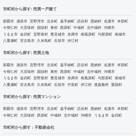
市町村から探す: 売買一戸建て
那覇市
浦添市
宜野湾市
北谷町
嘉手納町
読谷村
恩納村
名護市
本部町
今帰仁村
大宜味村
国頭村
東村
西原町
中城村
北中城村
沖縄市
うるま市
金武町
宜野座村
豊見城市
糸満市
南風原町
与那原町
南城市
八重瀬町
宮古島市
久米島町
石垣市
伊江村
市町村から探す: 売買土地
那覇市
浦添市
宜野湾市
北谷町
嘉手納町
読谷村
恩納村
名護市
本部町
今帰仁村
大宜味村
国頭村
東村
西原町
中城村
北中城村
沖縄市
うるま市
金武町
宜野座村
豊見城市
糸満市
南風原町
与那原町
南城市
八重瀬町
宮古島市
久米島町
石垣市
竹富町
伊江村
渡嘉敷村
粟国村
市町村から探す: 売買マンション
那覇市
浦添市
宜野湾市
北谷町
嘉手納町
読谷村
恩納村
名護市
本部町
今帰仁村
大宜味村
西原町
中城村
北中城村
沖縄市
うるま市
金武町
市町村から探す：不動産会社