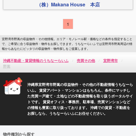
（株）Makana House 本店
1
宜野湾市野嵩の収益物件・その他情報。エリア・モノレール駅・価格などの条件を指定すること
で、ご希望に合う収益物件・物件をお探しできます。うちなーらいふでは宜野湾市野嵩周辺の情
報からあなたにピッタリの収益物件・物件探しをご提案します。
沖縄不動産・賃貸情報のうちなーらいふ
売買その他
宜野湾市
野嵩
沖縄県宜野湾市野嵩の収益物件・その他の不動産情報うちなーら
いふ。 賃貸アパート・マンションはもちろん、条件にマッチし
た売買一戸建て・土地などの不動産情報を取り扱うポータルサイ
トです。 賃貸オフィス・事務所、駐車場、売買マンションなど
の情報も豊富に取り扱っております。 沖縄での賃貸・不動産を
お探しなら、うちなーらいふにお任せください。
物件種別から探す