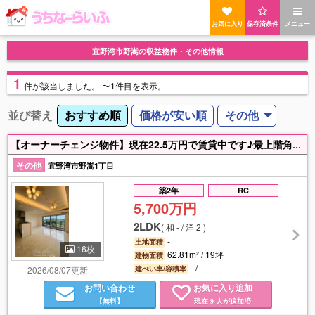
お気に入り
保存済条件
メニュー
宜野湾市野嵩の収益物件・その他情報
1
件
が該当しました。
〜1件目を表示。
並び替え
おすすめ順
価格が安い順
その他
【オーナーチェンジ物件】現在22.5万円で賃貸中です♪最上階角部屋✨嬉しい食洗機付、ガス衣類乾燥機付、エアコン各部屋完備♪北中城インターチェンジから車で約5分と利便性◎詳細はお気軽にお問い合わせください♪
その他
宜野湾市野嵩1丁目
築2年
RC
5,700万円
2LDK
(
和 - / 洋 2
)
-
土地面積
16枚
62.81m² / 19坪
建物面積
- / -
2026/08/07更新
建ぺい率/容積率
お問い合わせ
お気に入り追加
【無料】
現在
人が追加済
9