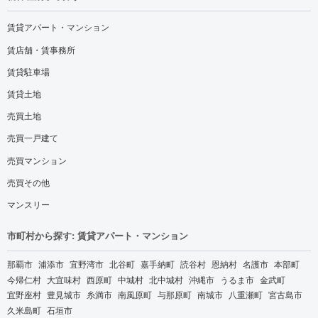
賃貸アパート・マンション
賃店舗・賃事務所
賃貸駐車場
賃貸土地
売買土地
売買一戸建て
売買マンション
売買その他
マンスリー
市町村から探す: 賃貸アパート・マンション
那覇市
浦添市
宜野湾市
北谷町
嘉手納町
読谷村
恩納村
名護市
本部町
今帰仁村
大宜味村
西原町
中城村
北中城村
沖縄市
うるま市
金武町
宜野座村
豊見城市
糸満市
南風原町
与那原町
南城市
八重瀬町
宮古島市
久米島町
石垣市