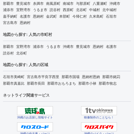
那覇市
豊見城市
糸満市
南風原町
南城市
与那原町
八重瀬町
沖縄市
浦添市
宜野湾市
うるま市
読谷村
西原町
北谷町
中城村
北中城村
嘉手納町
名護市
恩納村
金武町
本部町
今帰仁村
久米島町
石垣市
宮古島市
恩納村
地図から探す: 人気の市町村
那覇市
宜野湾市
浦添市
うるま市
沖縄市
豊見城市
恩納村
名護市
読谷村
北谷町
地図から探す: 人気の区域
石垣市美崎町
宮古島市平良字西里
那覇市国場
恩納村恩納
那覇市銘苅
那覇市真嘉比
那覇市長田
那覇市おもろまち
那覇市小禄
那覇市牧志
ネットライフ関連サービス
沖縄のお店探し情報サイト
映像制作のことなら！
沖縄の中古車・パーツ
沖縄のバイク・パーツ