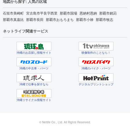
地図から探す: 人気の区域
石垣市美崎町
宮古島市平良字西里
那覇市国場
恩納村恩納
那覇市銘苅
那覇市真嘉比
那覇市長田
那覇市おもろまち
那覇市小禄
那覇市牧志
ネットライフ関連サービス
沖縄のお店探し情報サイト
映像制作のことなら！
沖縄の中古車・パーツ
沖縄のバイク・パーツ
沖縄で仕事を探すなら
デジタルプリントショップ
沖縄リサイクル情報サイト
© Netlife Co., Ltd. All Rights Reserved.