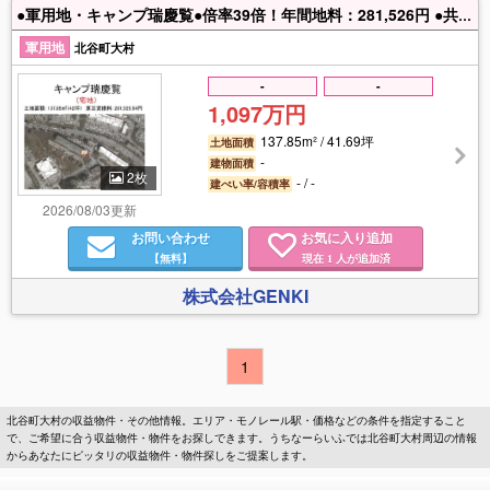
●軍用地・キャンプ瑞慶覧●倍率39倍！年間地料：281,526円 ●共有名義 ●自社物件につき仲介料不要
軍用地
北谷町大村
-
-
1,097万円
137.85m² / 41.69坪
土地面積
-
建物面積
2枚
- / -
建ぺい率/容積率
2026/08/03更新
お問い合わせ
お気に入り追加
【無料】
現在
人が追加済
1
株式会社GENKI
1
北谷町大村の収益物件・その他情報。エリア・モノレール駅・価格などの条件を指定すること
で、ご希望に合う収益物件・物件をお探しできます。うちなーらいふでは北谷町大村周辺の情報
からあなたにピッタリの収益物件・物件探しをご提案します。