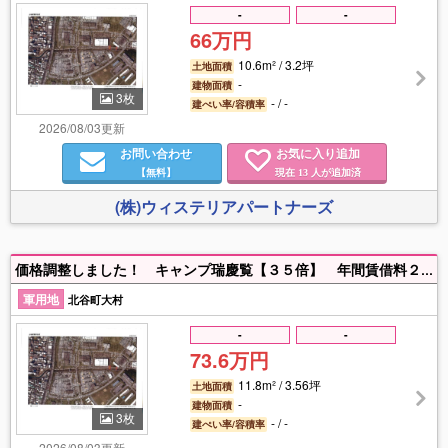
-
-
66万円
10.6m² / 3.2坪
土地面積
-
建物面積
3枚
- / -
建ぺい率/容積率
2026/08/03更新
お問い合わせ
お気に入り追加
【無料】
現在
人が追加済
13
(株)ウィステリアパートナーズ
価格調整しました！ キャンプ瑞慶覧【３５倍】 年間賃借料２万１０３８円（令和７年度）国道５８号線至近の好立地です。
軍用地
北谷町大村
-
-
73.6万円
11.8m² / 3.56坪
土地面積
-
建物面積
3枚
- / -
建ぺい率/容積率
2026/08/03更新