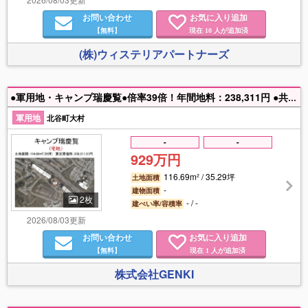
お問い合わせ
お気に入り追加
【無料】
現在
人が追加済
10
(株)ウィステリアパートナーズ
●軍用地・キャンプ瑞慶覧●倍率39倍！年間地料：238,311円 ●共有名義 ●自社物件につき仲介料不要
軍用地
北谷町大村
-
-
929万円
116.69m² / 35.29坪
土地面積
-
建物面積
2枚
- / -
建ぺい率/容積率
2026/08/03更新
お問い合わせ
お気に入り追加
【無料】
現在
人が追加済
1
株式会社GENKI