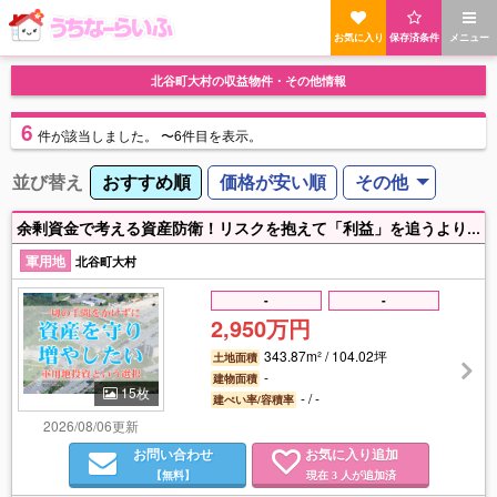
お気に入り
保存済条件
メニュー
北谷町大村の収益物件・その他情報
6
件
が該当しました。
〜6件目を表示。
並び替え
おすすめ順
価格が安い順
その他
余剰資金で考える資産防衛！リスクを抱えて「利益」を追うよりも、「毀損させない」選択で、資産を堅実に育みたいなら、軍用地投資を検討することも良いと思います。軍用地への投資は、不動産投資の4大不安要素（1.空室リスク 2.金利上昇リスク 3.修繕・災害リスク 4.家賃下落・資産価値低下）に左右されない、ストレスフリーな不動産投資！すぐに高い利益をつくることはできませんが、手間やストレスをかけずに確実に借地料が入る安心感を求めたい方におススメです！
軍用地
北谷町大村
-
-
2,950万円
343.87m² / 104.02坪
土地面積
-
建物面積
15枚
- / -
建ぺい率/容積率
2026/08/06更新
お問い合わせ
お気に入り追加
【無料】
現在
人が追加済
3