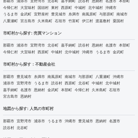
那覇市
浦添市
宜野湾市
北谷町
嘉手納町
読谷村
恩納村
名護市
本部町
今帰仁村
大宜味村
国頭村
東村
西原町
中城村
北中城村
沖縄市
うるま市
金武町
宜野座村
豊見城市
糸満市
南風原町
与那原町
南城市
八重瀬町
宮古島市
久米島町
石垣市
竹富町
伊江村
渡嘉敷村
粟国村
市町村から探す: 売買マンション
那覇市
浦添市
宜野湾市
北谷町
嘉手納町
読谷村
恩納村
名護市
本部町
今帰仁村
大宜味村
西原町
中城村
北中城村
沖縄市
うるま市
金武町
市町村から探す：不動産会社
那覇市
豊見城市
糸満市
南風原町
南城市
与那原町
八重瀬町
沖縄市
浦添市
宜野湾市
うるま市
読谷村
西原町
北谷町
中城村
北中城村
嘉手納町
名護市
恩納村
金武町
本部町
今帰仁村
久米島町
石垣市
宮古島市
恩納村
地図から探す: 人気の市町村
那覇市
宜野湾市
浦添市
うるま市
沖縄市
豊見城市
恩納村
名護市
読谷村
北谷町