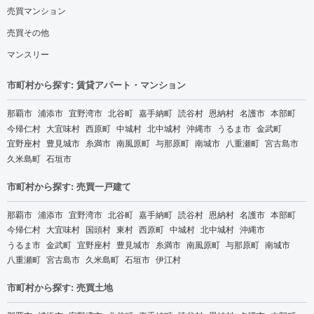
売買マンション
売買その他
マンスリー
市町村から探す: 賃貸アパート・マンション
那覇市
浦添市
宜野湾市
北谷町
嘉手納町
読谷村
恩納村
名護市
本部町
今帰仁村
大宜味村
西原町
中城村
北中城村
沖縄市
うるま市
金武町
宜野座村
豊見城市
糸満市
南風原町
与那原町
南城市
八重瀬町
宮古島市
久米島町
石垣市
市町村から探す: 売買一戸建て
那覇市
浦添市
宜野湾市
北谷町
嘉手納町
読谷村
恩納村
名護市
本部町
今帰仁村
大宜味村
国頭村
東村
西原町
中城村
北中城村
沖縄市
うるま市
金武町
宜野座村
豊見城市
糸満市
南風原町
与那原町
南城市
八重瀬町
宮古島市
久米島町
石垣市
伊江村
市町村から探す: 売買土地