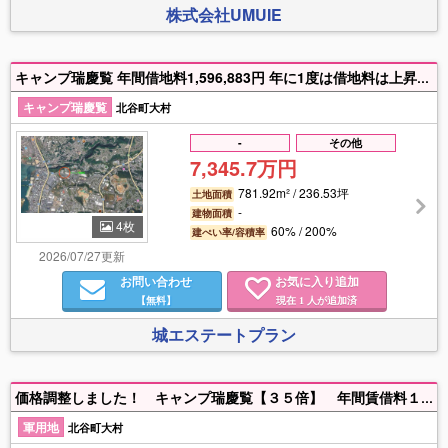
株式会社UMUIE
キャンプ瑞慶覧 年間借地料1,596,883円 年に1度は借地料は上昇しています。安定的な投資になります。お気軽にお問い合わせ下さい。
キャンプ瑞慶覧
北谷町大村
-
その他
7,345.7万円
781.92m² / 236.53坪
土地面積
-
建物面積
4枚
60% / 200%
建ぺい率/容積率
2026/07/27更新
お問い合わせ
お気に入り追加
【無料】
現在
人が追加済
1
城エステートプラン
価格調整しました！ キャンプ瑞慶覧【３５倍】 年間賃借料１万８８９８円（令和７年度）国道５８号線至近の好立地です。
軍用地
北谷町大村