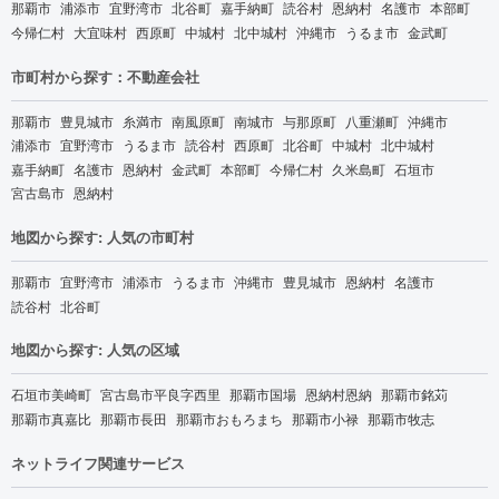
那覇市
浦添市
宜野湾市
北谷町
嘉手納町
読谷村
恩納村
名護市
本部町
今帰仁村
大宜味村
西原町
中城村
北中城村
沖縄市
うるま市
金武町
市町村から探す：不動産会社
那覇市
豊見城市
糸満市
南風原町
南城市
与那原町
八重瀬町
沖縄市
浦添市
宜野湾市
うるま市
読谷村
西原町
北谷町
中城村
北中城村
嘉手納町
名護市
恩納村
金武町
本部町
今帰仁村
久米島町
石垣市
宮古島市
恩納村
地図から探す: 人気の市町村
那覇市
宜野湾市
浦添市
うるま市
沖縄市
豊見城市
恩納村
名護市
読谷村
北谷町
地図から探す: 人気の区域
石垣市美崎町
宮古島市平良字西里
那覇市国場
恩納村恩納
那覇市銘苅
那覇市真嘉比
那覇市長田
那覇市おもろまち
那覇市小禄
那覇市牧志
ネットライフ関連サービス