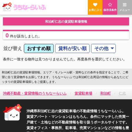
お気に入り
保存済条件
メニュー
和泊町仁志の賃貸駐車場情報
0
件
が該当しました。
並び替え
おすすめ順
賃料が安い順
その他
条件に一致する物件は見つかりませんでした。再度条件を選択してください。
和泊町仁志の賃貸駐車場情報。エリア・モノレール駅・賃料などの条件を指定することで、ご希
望に合う賃貸物件をお探しできます。うちなーらいふでは和泊町仁志周辺の情報からあなたにピ
ッタリの賃貸駐車場探しをご提案します。
沖縄不動産・賃貸情報のうちなーらいふ
賃貸駐車場
和泊町
仁志
沖縄県和泊町仁志の賃貸駐車場の不動産情報うちなーらいふ。
賃貸アパート・マンションはもちろん、条件にマッチした売買一
戸建て・土地などの不動産情報を取り扱うポータルサイトです。
賃貸オフィス・事務所、駐車場、売買マンションなどの情報も豊