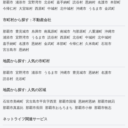
那覇市
浦添市
宜野湾市
北谷町
嘉手納町
読谷村
恩納村
名護市
本部町
今帰仁村
大宜味村
西原町
中城村
北中城村
沖縄市
うるま市
金武町
市町村から探す：不動産会社
那覇市
豊見城市
糸満市
南風原町
南城市
与那原町
八重瀬町
沖縄市
浦添市
宜野湾市
うるま市
読谷村
西原町
北谷町
中城村
北中城村
嘉手納町
名護市
恩納村
金武町
本部町
今帰仁村
久米島町
石垣市
宮古島市
恩納村
地図から探す: 人気の市町村
那覇市
宜野湾市
浦添市
うるま市
沖縄市
豊見城市
恩納村
名護市
読谷村
北谷町
地図から探す: 人気の区域
石垣市美崎町
宮古島市平良字西里
那覇市国場
恩納村恩納
那覇市銘苅
那覇市真嘉比
那覇市長田
那覇市おもろまち
那覇市小禄
那覇市牧志
ネットライフ関連サービス