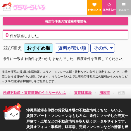
お気に入り
保存済条件
メニュー
浦添市仲西の賃貸駐車場情報
0
件
が該当しました。
並び替え
おすすめ順
賃料が安い順
その他
条件に一致する物件は見つかりませんでした。再度条件を選択してください。
浦添市仲西の賃貸駐車場情報。エリア・モノレール駅・賃料などの条件を指定することで、ご希
望に合う賃貸物件をお探しできます。うちなーらいふでは浦添市仲西周辺の情報からあなたにピ
ッタリの賃貸駐車場探しをご提案します。
沖縄不動産・賃貸情報のうちなーらいふ
賃貸駐車場
浦添市
仲西
沖縄県浦添市仲西の賃貸駐車場の不動産情報うちなーらいふ。
賃貸アパート・マンションはもちろん、条件にマッチした売買一
戸建て・土地などの不動産情報を取り扱うポータルサイトです。
賃貸オフィス・事務所、駐車場、売買マンションなどの情報も豊