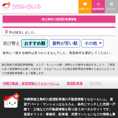
お気に入り
保存済条件
メニュー
徳之島町の賃貸駐車場情報
0
件
が該当しました。
並び替え
おすすめ順
賃料が安い順
その他
条件に一致する物件は見つかりませんでした。再度条件を選択してください。
徳之島町の賃貸駐車場情報。エリア・モノレール駅・賃料などの条件を指定することで、ご希望
に合う賃貸物件をお探しできます。うちなーらいふでは徳之島町周辺の情報からあなたにピッタ
リの賃貸駐車場探しをご提案します。
沖縄不動産・賃貸情報のうちなーらいふ
賃貸駐車場
徳之島町
沖縄県徳之島町の賃貸駐車場の不動産情報うちなーらいふ。 賃
貸アパート・マンションはもちろん、条件にマッチした売買一戸
建て・土地などの不動産情報を取り扱うポータルサイトです。
賃貸オフィス・事務所、駐車場、売買マンションなどの情報も豊