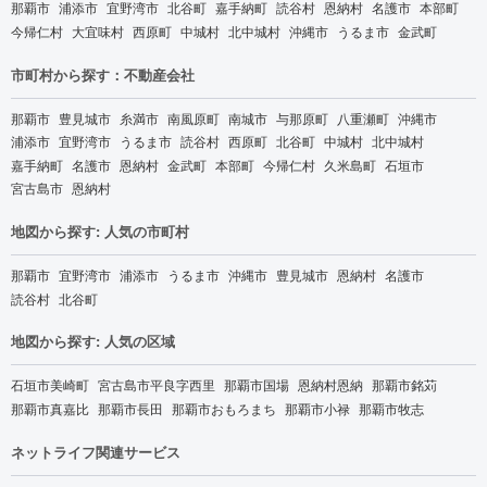
那覇市
浦添市
宜野湾市
北谷町
嘉手納町
読谷村
恩納村
名護市
本部町
今帰仁村
大宜味村
西原町
中城村
北中城村
沖縄市
うるま市
金武町
市町村から探す：不動産会社
那覇市
豊見城市
糸満市
南風原町
南城市
与那原町
八重瀬町
沖縄市
浦添市
宜野湾市
うるま市
読谷村
西原町
北谷町
中城村
北中城村
嘉手納町
名護市
恩納村
金武町
本部町
今帰仁村
久米島町
石垣市
宮古島市
恩納村
地図から探す: 人気の市町村
那覇市
宜野湾市
浦添市
うるま市
沖縄市
豊見城市
恩納村
名護市
読谷村
北谷町
地図から探す: 人気の区域
石垣市美崎町
宮古島市平良字西里
那覇市国場
恩納村恩納
那覇市銘苅
那覇市真嘉比
那覇市長田
那覇市おもろまち
那覇市小禄
那覇市牧志
ネットライフ関連サービス