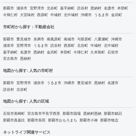
那覇市
浦添市
宜野湾市
北谷町
嘉手納町
読谷村
恩納村
名護市
本部町
今帰仁村
大宜味村
西原町
中城村
北中城村
沖縄市
うるま市
金武町
市町村から探す：不動産会社
那覇市
豊見城市
糸満市
南風原町
南城市
与那原町
八重瀬町
沖縄市
浦添市
宜野湾市
うるま市
読谷村
西原町
北谷町
中城村
北中城村
嘉手納町
名護市
恩納村
金武町
本部町
今帰仁村
久米島町
石垣市
宮古島市
恩納村
地図から探す: 人気の市町村
那覇市
宜野湾市
浦添市
うるま市
沖縄市
豊見城市
恩納村
名護市
読谷村
北谷町
地図から探す: 人気の区域
石垣市美崎町
宮古島市平良字西里
那覇市国場
恩納村恩納
那覇市銘苅
那覇市真嘉比
那覇市長田
那覇市おもろまち
那覇市小禄
那覇市牧志
ネットライフ関連サービス