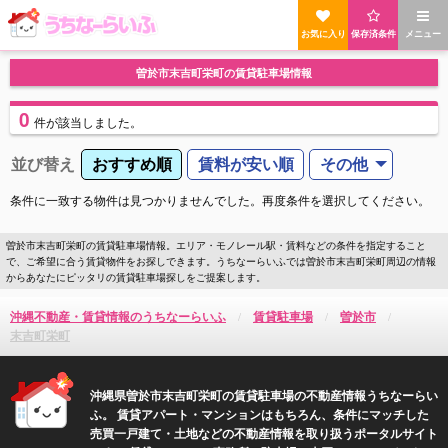
お気に入り
保存済条件
メニュー
曽於市末吉町栄町の賃貸駐車場情報
0
件
が該当しました。
並び替え
おすすめ順
賃料が安い順
その他
条件に一致する物件は見つかりませんでした。再度条件を選択してください。
曽於市末吉町栄町の賃貸駐車場情報。エリア・モノレール駅・賃料などの条件を指定すること
で、ご希望に合う賃貸物件をお探しできます。うちなーらいふでは曽於市末吉町栄町周辺の情報
からあなたにピッタリの賃貸駐車場探しをご提案します。
沖縄不動産・賃貸情報のうちなーらいふ
賃貸駐車場
曽於市
末吉町栄町
沖縄県曽於市末吉町栄町の賃貸駐車場の不動産情報うちなーらい
ふ。 賃貸アパート・マンションはもちろん、条件にマッチした
売買一戸建て・土地などの不動産情報を取り扱うポータルサイト