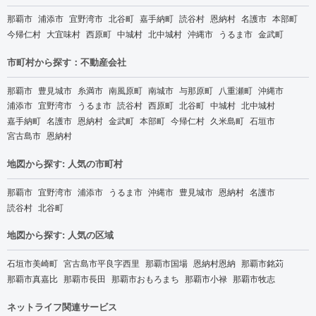
那覇市
浦添市
宜野湾市
北谷町
嘉手納町
読谷村
恩納村
名護市
本部町
今帰仁村
大宜味村
西原町
中城村
北中城村
沖縄市
うるま市
金武町
市町村から探す：不動産会社
那覇市
豊見城市
糸満市
南風原町
南城市
与那原町
八重瀬町
沖縄市
浦添市
宜野湾市
うるま市
読谷村
西原町
北谷町
中城村
北中城村
嘉手納町
名護市
恩納村
金武町
本部町
今帰仁村
久米島町
石垣市
宮古島市
恩納村
地図から探す: 人気の市町村
那覇市
宜野湾市
浦添市
うるま市
沖縄市
豊見城市
恩納村
名護市
読谷村
北谷町
地図から探す: 人気の区域
石垣市美崎町
宮古島市平良字西里
那覇市国場
恩納村恩納
那覇市銘苅
那覇市真嘉比
那覇市長田
那覇市おもろまち
那覇市小禄
那覇市牧志
ネットライフ関連サービス