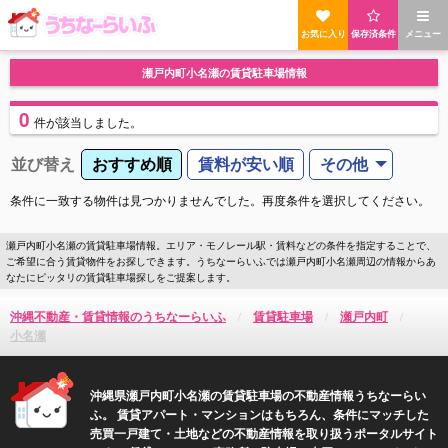
お気に入り
保存済条件
メニュー
瀬戸内町小名瀬の賃貸駐車場情報
0
件
が該当しました。
並び替え
おすすめ順
賃料が安い順
その他
条件に一致する物件は見つかりませんでした。再度条件を選択してください。
瀬戸内町小名瀬の賃貸駐車場情報。エリア・モノレール駅・賃料などの条件を指定することで、
ご希望に合う賃貸物件をお探しできます。うちなーらいふでは瀬戸内町小名瀬周辺の情報からあ
なたにピッタリの賃貸駐車場探しをご提案します。
沖縄不動産・賃貸情報のうちなーらいふ
賃貸駐車場
瀬戸内町
小名瀬
沖縄県瀬戸内町小名瀬の賃貸駐車場の不動産情報うちなーらい
ふ。 賃貸アパート・マンションはもちろん、条件にマッチした
売買一戸建て・土地などの不動産情報を取り扱うポータルサイト