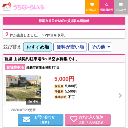
お気に入り
保存済条件
メニュー
那覇市首里金城町の賃貸駐車場情報
2
件
が該当しました。
〜2件目を表示。
並び替え
おすすめ順
賃料が安い順
その他
首里 山城契約駐車場No15空き募集です。
賃貸駐車場
那覇市首里金城町1丁目
5,000円
5,000円
保証金
5,500円
手数料
不可
車庫証明
4枚
2026/07/29更新
お問い合わせ
お気に入り追加
【無料】
現在
人が追加済
12