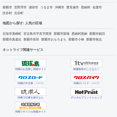
那覇市
宜野湾市
浦添市
うるま市
沖縄市
豊見城市
恩納村
名護市
読谷村
北谷町
地図から探す: 人気の区域
石垣市美崎町
宮古島市平良字西里
那覇市国場
恩納村恩納
那覇市銘苅
那覇市真嘉比
那覇市長田
那覇市おもろまち
那覇市小禄
那覇市牧志
ネットライフ関連サービス
沖縄のお店探し情報サイト
映像制作のことなら！
沖縄の中古車・パーツ
沖縄のバイク・パーツ
沖縄で仕事を探すなら
デジタルプリントショップ
沖縄リサイクル情報サイト