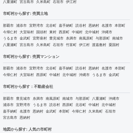
八重瀬町
宮古島市
久米島町
石垣市
伊江村
市町村から探す: 売買土地
那覇市
浦添市
宜野湾市
北谷町
嘉手納町
読谷村
恩納村
名護市
本部町
今帰仁村
大宜味村
国頭村
東村
西原町
中城村
北中城村
沖縄市
うるま市
金武町
宜野座村
豊見城市
糸満市
南風原町
与那原町
南城市
八重瀬町
宮古島市
久米島町
石垣市
竹富町
伊江村
渡嘉敷村
粟国村
市町村から探す: 売買マンション
那覇市
浦添市
宜野湾市
北谷町
嘉手納町
読谷村
恩納村
名護市
本部町
今帰仁村
大宜味村
西原町
中城村
北中城村
沖縄市
うるま市
金武町
市町村から探す：不動産会社
那覇市
豊見城市
糸満市
南風原町
南城市
与那原町
八重瀬町
沖縄市
浦添市
宜野湾市
うるま市
読谷村
西原町
北谷町
中城村
北中城村
嘉手納町
名護市
恩納村
金武町
本部町
今帰仁村
久米島町
石垣市
宮古島市
恩納村
地図から探す: 人気の市町村