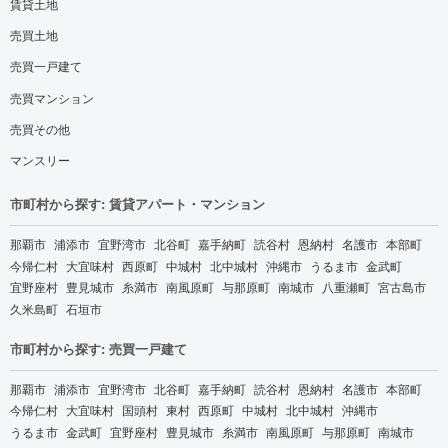
賃貸土地
売買土地
売買一戸建て
売買マンション
売買その他
マンスリー
市町村から探す: 賃貸アパート・マンション
那覇市
浦添市
宜野湾市
北谷町
嘉手納町
読谷村
恩納村
名護市
本部町
今帰仁村
大宜味村
西原町
中城村
北中城村
沖縄市
うるま市
金武町
宜野座村
豊見城市
糸満市
南風原町
与那原町
南城市
八重瀬町
宮古島市
久米島町
石垣市
市町村から探す: 売買一戸建て
那覇市
浦添市
宜野湾市
北谷町
嘉手納町
読谷村
恩納村
名護市
本部町
今帰仁村
大宜味村
国頭村
東村
西原町
中城村
北中城村
沖縄市
うるま市
金武町
宜野座村
豊見城市
糸満市
南風原町
与那原町
南城市