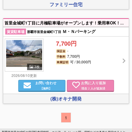
ファミリー住宅
首里金城町1丁目に月極駐車場がオープンします！乗用車OK！近隣の方、首里城や周辺学校・企業へお勤めの方や、実家の近くに1台あれば…という方々、お問合せお待ちしております。
Ｍ・Ｎパーキング
賃貸駐車場
那覇市首里金城町1丁目
7,700円
-
保証金
7,700円
手数料
可 / 30,000円
車庫証明
3枚
2026/08/10更新
お問い合わせ
お気に入り追加
【無料】
現在
人が追加済
2
(株)オキナ開発
1
那覇市首里金城町の賃貸駐車場情報。エリア・モノレール駅・賃料などの条件を指定すること