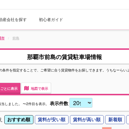
動産会社を探す
初心者ガイド
覇市
前島
那覇市前島の賃貸駐車場情報
の条件を指定することで、ご希望に合う賃貸物件をお探しできます。うちなーらい
ごとに表示
地図で表示
表示件数
該当しました。
〜2件目を表示。
え
おすすめ順
賃料が安い順
賃料が高い順
新着順