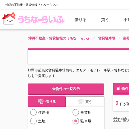
沖縄の不動産・賃貸情報 うちなーらいふ
借りる
買う
不
沖縄不動産・賃貸情報のうちなーらいふ
賃貸駐車場
那
那覇市前島の賃貸駐車場情報。エリア・モノレール駅・賃料など
しをご提案します。
物件
全物件の一覧表示
借りる
買う
2
件
が
住居用
事業用
並び替
土地
駐車場