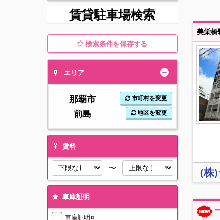
賃貸駐車場検索
美栄橋
検索条件を保存する
エリア
那覇市
市町村を変更
前島
地区を変更
賃料
〜
(株
車庫証明
一
車庫証明可