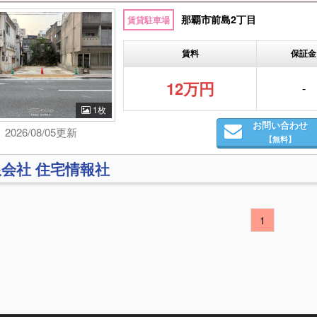
那覇市前島2丁目
賃貸駐車場
賃料
保証金
12万円
-
1枚
お問い合わせ
2026/08/05更新
【無料】
会社 住宅情報社
1