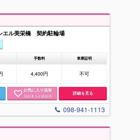
シエル美栄橋 契約駐輪場
金
手数料
車庫証明
0円
4,400円
不可
お気に入り追加
詳細を見る
現在
人が追加済
8
098-941-1113