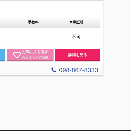
手数料
車庫証明
-
不可
お気に入り追加
詳細を見る
現在
人が追加済
0
098-867-8333