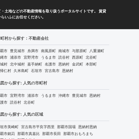
・土地などの不動産情報を取り扱うポータルサイトです。 賃貸
ーらいふにお任せください。
市町村から探す：不動産会社
覇市
豊見城市
糸満市
南風原町
南城市
与那原町
八重瀬町
縄市
浦添市
宜野湾市
うるま市
読谷村
西原町
北谷町
城村
北中城村
嘉手納町
名護市
恩納村
金武町
本部町
帰仁村
久米島町
石垣市
宮古島市
恩納村
図から探す: 人気の市町村
覇市
宜野湾市
浦添市
うるま市
沖縄市
豊見城市
恩納村
護市
読谷村
北谷町
図から探す: 人気の区域
垣市美崎町
宮古島市平良字西里
那覇市国場
恩納村恩納
覇市銘苅
那覇市真嘉比
那覇市長田
那覇市おもろまち