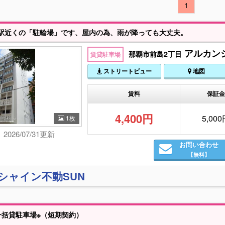
1
駅近くの「駐輪場」です、屋内の為、雨が降っても大丈夫。
アルカン
那覇市前島2丁目
賃貸駐車場
ストリートビュー
地図
賃料
保証
4,400円
5,00
1枚
2026/07/31更新
お問い合わせ
【無料】
)シャイン不動SUN
括貸駐車場※（短期契約）