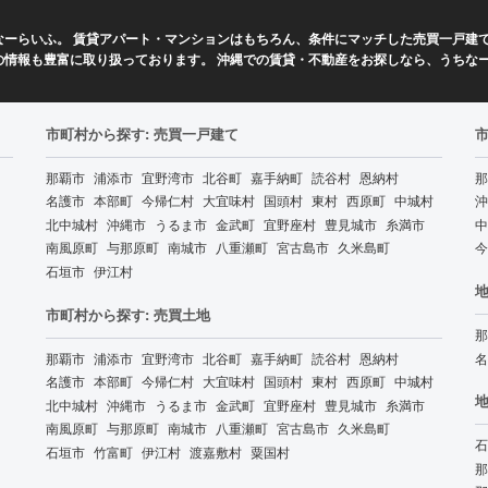
ーらいふ。 賃貸アパート・マンションはもちろん、条件にマッチした売買一戸建て
の情報も豊富に取り扱っております。 沖縄での賃貸・不動産をお探しなら、うちな
市町村から探す: 売買一戸建て
那覇市
浦添市
宜野湾市
北谷町
嘉手納町
読谷村
恩納村
那
名護市
本部町
今帰仁村
大宜味村
国頭村
東村
西原町
中城村
沖
北中城村
沖縄市
うるま市
金武町
宜野座村
豊見城市
糸満市
中
南風原町
与那原町
南城市
八重瀬町
宮古島市
久米島町
今
石垣市
伊江村
地
市町村から探す: 売買土地
那
那覇市
浦添市
宜野湾市
北谷町
嘉手納町
読谷村
恩納村
名
名護市
本部町
今帰仁村
大宜味村
国頭村
東村
西原町
中城村
地
北中城村
沖縄市
うるま市
金武町
宜野座村
豊見城市
糸満市
南風原町
与那原町
南城市
八重瀬町
宮古島市
久米島町
石
石垣市
竹富町
伊江村
渡嘉敷村
粟国村
那