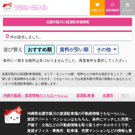
お気に入り
保存済条件
メニュー
名護市親川の賃貸駐車場情報
0
件
が該当しました。
並び替え
おすすめ順
賃料が安い順
その他
条件に一致する物件は見つかりませんでした。再度条件を選択してください。
名護市親川の賃貸駐車場情報。エリア・モノレール駅・賃料などの条件を指定することで、ご希
望に合う賃貸物件をお探しできます。うちなーらいふでは名護市親川周辺の情報からあなたにピ
ッタリの賃貸駐車場探しをご提案します。
沖縄不動産・賃貸情報のうちなーらいふ
賃貸駐車場
名護市
親川
沖縄県名護市親川の賃貸駐車場の不動産情報うちなーらいふ。
賃貸アパート・マンションはもちろん、条件にマッチした売買一
戸建て・土地などの不動産情報を取り扱うポータルサイトです。
賃貸オフィス・事務所、駐車場、売買マンションなどの情報も豊