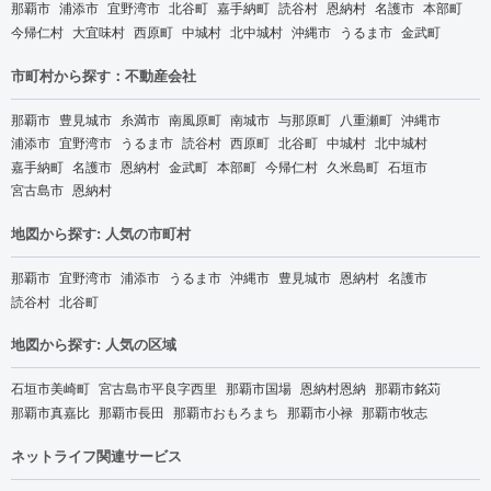
那覇市
浦添市
宜野湾市
北谷町
嘉手納町
読谷村
恩納村
名護市
本部町
今帰仁村
大宜味村
西原町
中城村
北中城村
沖縄市
うるま市
金武町
市町村から探す：不動産会社
那覇市
豊見城市
糸満市
南風原町
南城市
与那原町
八重瀬町
沖縄市
浦添市
宜野湾市
うるま市
読谷村
西原町
北谷町
中城村
北中城村
嘉手納町
名護市
恩納村
金武町
本部町
今帰仁村
久米島町
石垣市
宮古島市
恩納村
地図から探す: 人気の市町村
那覇市
宜野湾市
浦添市
うるま市
沖縄市
豊見城市
恩納村
名護市
読谷村
北谷町
地図から探す: 人気の区域
石垣市美崎町
宮古島市平良字西里
那覇市国場
恩納村恩納
那覇市銘苅
那覇市真嘉比
那覇市長田
那覇市おもろまち
那覇市小禄
那覇市牧志
ネットライフ関連サービス