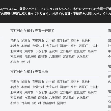
なーらいふ。 賃貸アパート・マンションはもちろん、条件にマッチした売買一戸建
どの情報も豊富に取り扱っております。 沖縄での賃貸・不動産をお探しなら、うち
市町村から探す: 売買一戸建て
那覇市
浦添市
宜野湾市
北谷町
嘉手納町
読谷村
恩納村
那
名護市
本部町
今帰仁村
大宜味村
国頭村
東村
西原町
中城村
沖
北中城村
沖縄市
うるま市
金武町
宜野座村
豊見城市
糸満市
中
南風原町
与那原町
南城市
八重瀬町
宮古島市
久米島町
今
石垣市
伊江村
地
市町村から探す: 売買土地
那
那覇市
浦添市
宜野湾市
北谷町
嘉手納町
読谷村
恩納村
名
名護市
本部町
今帰仁村
大宜味村
国頭村
東村
西原町
中城村
地
北中城村
沖縄市
うるま市
金武町
宜野座村
豊見城市
糸満市
南風原町
与那原町
南城市
八重瀬町
宮古島市
久米島町
石
石垣市
竹富町
伊江村
渡嘉敷村
粟国村
那