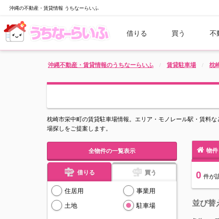
沖縄の不動産・賃貸情報 うちなーらいふ
借りる
買う
不
沖縄不動産・賃貸情報のうちなーらいふ
賃貸駐車場
枕
枕崎市栄中町の賃貸駐車場情報。エリア・モノレール駅・賃料な
場探しをご提案します。
物件
全物件の一覧表示
借りる
買う
0
件
が
住居用
事業用
並び替
土地
駐車場