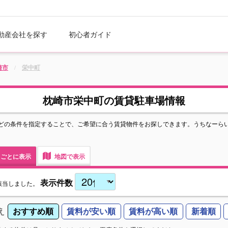
動産会社を探す
初心者ガイド
崎市
栄中町
枕崎市栄中町の賃貸駐車場情報
どの条件を指定することで、ご希望に合う賃貸物件をお探しできます。うちなーら
ごとに表示
地図で表示
表示件数
該当しました。
え
おすすめ順
賃料が安い順
賃料が高い順
新着順