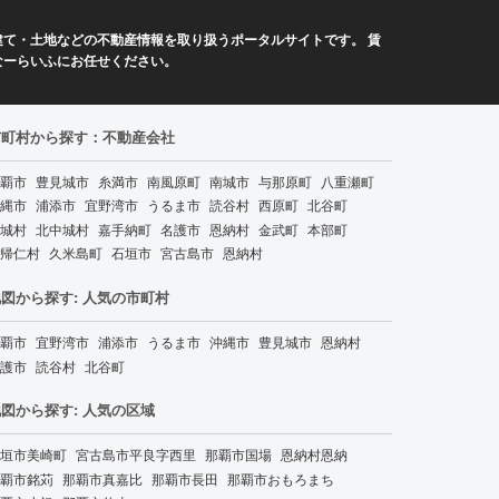
て・土地などの不動産情報を取り扱うポータルサイトです。 賃
なーらいふにお任せください。
市町村から探す：不動産会社
覇市
豊見城市
糸満市
南風原町
南城市
与那原町
八重瀬町
縄市
浦添市
宜野湾市
うるま市
読谷村
西原町
北谷町
城村
北中城村
嘉手納町
名護市
恩納村
金武町
本部町
帰仁村
久米島町
石垣市
宮古島市
恩納村
図から探す: 人気の市町村
覇市
宜野湾市
浦添市
うるま市
沖縄市
豊見城市
恩納村
護市
読谷村
北谷町
図から探す: 人気の区域
垣市美崎町
宮古島市平良字西里
那覇市国場
恩納村恩納
覇市銘苅
那覇市真嘉比
那覇市長田
那覇市おもろまち