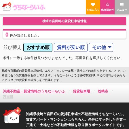
お気に入り
保存済条件
メニュー
枕崎市宮田町の賃貸駐車場情報
0
件
が該当しました。
並び替え
おすすめ順
賃料が安い順
その他
条件に一致する物件は見つかりませんでした。再度条件を選択してください。
枕崎市宮田町の賃貸駐車場情報。エリア・モノレール駅・賃料などの条件を指定することで、ご
希望に合う賃貸物件をお探しできます。うちなーらいふでは枕崎市宮田町周辺の情報からあなた
にピッタリの賃貸駐車場探しをご提案します。
沖縄不動産・賃貸情報のうちなーらいふ
賃貸駐車場
枕崎市
宮田町
沖縄県枕崎市宮田町の賃貸駐車場の不動産情報うちなーらいふ。
賃貸アパート・マンションはもちろん、条件にマッチした売買一
戸建て・土地などの不動産情報を取り扱うポータルサイトです。