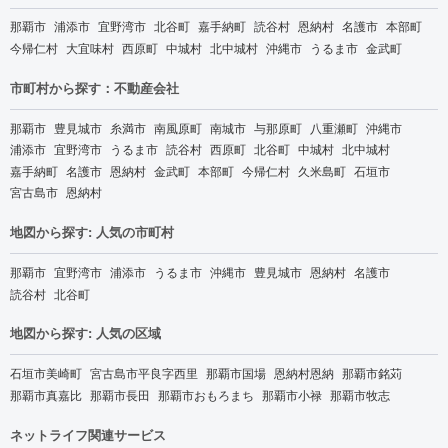
那覇市
浦添市
宜野湾市
北谷町
嘉手納町
読谷村
恩納村
名護市
本部町
今帰仁村
大宜味村
西原町
中城村
北中城村
沖縄市
うるま市
金武町
市町村から探す：不動産会社
那覇市
豊見城市
糸満市
南風原町
南城市
与那原町
八重瀬町
沖縄市
浦添市
宜野湾市
うるま市
読谷村
西原町
北谷町
中城村
北中城村
嘉手納町
名護市
恩納村
金武町
本部町
今帰仁村
久米島町
石垣市
宮古島市
恩納村
地図から探す: 人気の市町村
那覇市
宜野湾市
浦添市
うるま市
沖縄市
豊見城市
恩納村
名護市
読谷村
北谷町
地図から探す: 人気の区域
石垣市美崎町
宮古島市平良字西里
那覇市国場
恩納村恩納
那覇市銘苅
那覇市真嘉比
那覇市長田
那覇市おもろまち
那覇市小禄
那覇市牧志
ネットライフ関連サービス