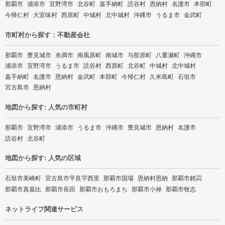
那覇市
浦添市
宜野湾市
北谷町
嘉手納町
読谷村
恩納村
名護市
本部町
今帰仁村
大宜味村
西原町
中城村
北中城村
沖縄市
うるま市
金武町
市町村から探す：不動産会社
那覇市
豊見城市
糸満市
南風原町
南城市
与那原町
八重瀬町
沖縄市
浦添市
宜野湾市
うるま市
読谷村
西原町
北谷町
中城村
北中城村
嘉手納町
名護市
恩納村
金武町
本部町
今帰仁村
久米島町
石垣市
宮古島市
恩納村
地図から探す: 人気の市町村
那覇市
宜野湾市
浦添市
うるま市
沖縄市
豊見城市
恩納村
名護市
読谷村
北谷町
地図から探す: 人気の区域
石垣市美崎町
宮古島市平良字西里
那覇市国場
恩納村恩納
那覇市銘苅
那覇市真嘉比
那覇市長田
那覇市おもろまち
那覇市小禄
那覇市牧志
ネットライフ関連サービス