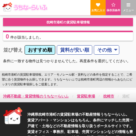
お気に入り
保存済条件
メニュー
枕崎市港町の賃貸駐車場情報
0
件
が該当しました。
並び替え
おすすめ順
賃料が安い順
その他
条件に一致する物件は見つかりませんでした。再度条件を選択してください。
枕崎市港町の賃貸駐車場情報。エリア・モノレール駅・賃料などの条件を指定することで、ご希
望に合う賃貸物件をお探しできます。うちなーらいふでは枕崎市港町周辺の情報からあなたにピ
ッタリの賃貸駐車場探しをご提案します。
沖縄不動産・賃貸情報のうちなーらいふ
賃貸駐車場
枕崎市
港町
沖縄県枕崎市港町の賃貸駐車場の不動産情報うちなーらいふ。
賃貸アパート・マンションはもちろん、条件にマッチした売買一
戸建て・土地などの不動産情報を取り扱うポータルサイトです。
賃貸オフィス・事務所、駐車場、売買マンションなどの情報も豊