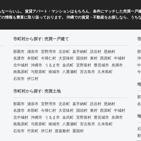
なーらいふ。 賃貸アパート・マンションはもちろん、条件にマッチした売買一戸建
どの情報も豊富に取り扱っております。 沖縄での賃貸・不動産をお探しなら、うち
市町村から探す: 売買一戸建て
那覇市
浦添市
宜野湾市
北谷町
嘉手納町
読谷村
恩納村
那
名護市
本部町
今帰仁村
大宜味村
国頭村
東村
西原町
中城村
沖
北中城村
沖縄市
うるま市
金武町
宜野座村
豊見城市
糸満市
中
南風原町
与那原町
南城市
八重瀬町
宮古島市
久米島町
今
石垣市
伊江村
地
市町村から探す: 売買土地
那
那覇市
浦添市
宜野湾市
北谷町
嘉手納町
読谷村
恩納村
名
名護市
本部町
今帰仁村
大宜味村
国頭村
東村
西原町
中城村
地
北中城村
沖縄市
うるま市
金武町
宜野座村
豊見城市
糸満市
南風原町
与那原町
南城市
八重瀬町
宮古島市
久米島町
石
石垣市
竹富町
伊江村
渡嘉敷村
粟国村
那