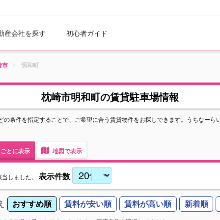
動産会社を探す
初心者ガイド
崎市
明和町
枕崎市明和町の賃貸駐車場情報
どの条件を指定することで、ご希望に合う賃貸物件をお探しできます。うちなーら
ごとに表示
地図で表示
表示件数
該当しました。
え
おすすめ順
賃料が安い順
賃料が高い順
新着順