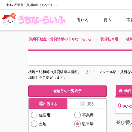
沖縄の不動産・賃貸情報 うちなーらいふ
借りる
買う
不
沖縄不動産・賃貸情報のうちなーらいふ
賃貸駐車場
枕
枕崎市明和町の賃貸駐車場情報。エリア・モノレール駅・賃料な
場探しをご提案します。
物件
全物件の一覧表示
借りる
買う
0
件
が
住居用
事業用
並び替
土地
駐車場