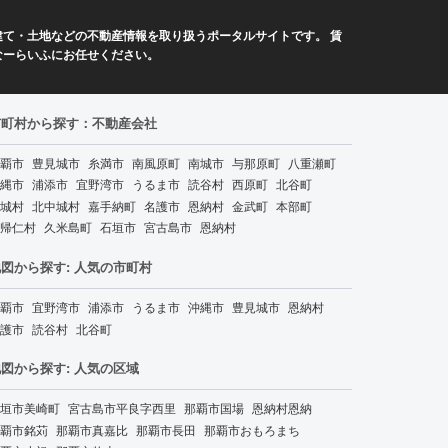
て・土地などの不動産情報を取り扱うポータルサイトです。 賃
なーらいふにお任せください。
市町村から探す：不動産会社
覇市
豊見城市
糸満市
南風原町
南城市
与那原町
八重瀬町
縄市
浦添市
宜野湾市
うるま市
読谷村
西原町
北谷町
城村
北中城村
嘉手納町
名護市
恩納村
金武町
本部町
帰仁村
久米島町
石垣市
宮古島市
恩納村
図から探す: 人気の市町村
覇市
宜野湾市
浦添市
うるま市
沖縄市
豊見城市
恩納村
護市
読谷村
北谷町
図から探す: 人気の区域
垣市美崎町
宮古島市平良字西里
那覇市国場
恩納村恩納
覇市銘苅
那覇市真嘉比
那覇市長田
那覇市おもろまち