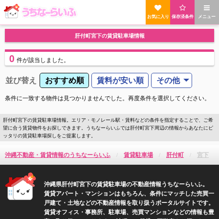
お気に入り
保存済条件
メニュー
肝付町宮下の賃貸駐車場情報
0
件
が該当しました。
並び替え
おすすめ順
賃料が安い順
その他
条件に一致する物件は見つかりませんでした。再度条件を選択してください。
肝付町宮下の賃貸駐車場情報。エリア・モノレール駅・賃料などの条件を指定することで、ご希
望に合う賃貸物件をお探しできます。うちなーらいふでは肝付町宮下周辺の情報からあなたにピ
ッタリの賃貸駐車場探しをご提案します。
沖縄不動産・賃貸情報のうちなーらいふ
賃貸駐車場
肝付町
宮下
沖縄県肝付町宮下の賃貸駐車場の不動産情報うちなーらいふ。
賃貸アパート・マンションはもちろん、条件にマッチした売買一
戸建て・土地などの不動産情報を取り扱うポータルサイトです。
賃貸オフィス・事務所、駐車場、売買マンションなどの情報も豊