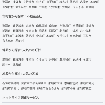
那覇市
浦添市
宜野湾市
北谷町
嘉手納町
読谷村
恩納村
名護市
本部町
今帰仁村
大宜味村
西原町
中城村
北中城村
沖縄市
うるま市
金武町
市町村から探す：不動産会社
那覇市
豊見城市
糸満市
南風原町
南城市
与那原町
八重瀬町
沖縄市
浦添市
宜野湾市
うるま市
読谷村
西原町
北谷町
中城村
北中城村
嘉手納町
名護市
恩納村
金武町
本部町
今帰仁村
久米島町
石垣市
宮古島市
恩納村
地図から探す: 人気の市町村
那覇市
宜野湾市
浦添市
うるま市
沖縄市
豊見城市
恩納村
名護市
読谷村
北谷町
地図から探す: 人気の区域
石垣市美崎町
宮古島市平良字西里
那覇市国場
恩納村恩納
那覇市銘苅
那覇市真嘉比
那覇市長田
那覇市おもろまち
那覇市小禄
那覇市牧志
ネットライフ関連サービス