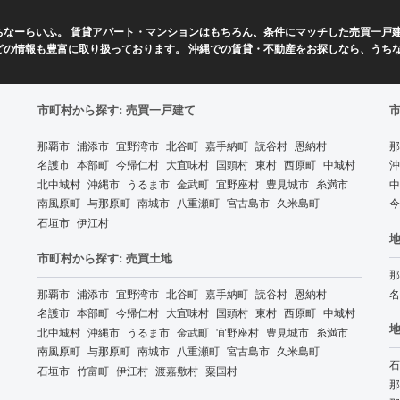
なーらいふ。 賃貸アパート・マンションはもちろん、条件にマッチした売買一戸建
どの情報も豊富に取り扱っております。 沖縄での賃貸・不動産をお探しなら、うち
市町村から探す: 売買一戸建て
那覇市
浦添市
宜野湾市
北谷町
嘉手納町
読谷村
恩納村
那
名護市
本部町
今帰仁村
大宜味村
国頭村
東村
西原町
中城村
沖
北中城村
沖縄市
うるま市
金武町
宜野座村
豊見城市
糸満市
中
南風原町
与那原町
南城市
八重瀬町
宮古島市
久米島町
今
石垣市
伊江村
地
市町村から探す: 売買土地
那
那覇市
浦添市
宜野湾市
北谷町
嘉手納町
読谷村
恩納村
名
名護市
本部町
今帰仁村
大宜味村
国頭村
東村
西原町
中城村
地
北中城村
沖縄市
うるま市
金武町
宜野座村
豊見城市
糸満市
南風原町
与那原町
南城市
八重瀬町
宮古島市
久米島町
石
石垣市
竹富町
伊江村
渡嘉敷村
粟国村
那