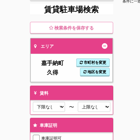
条件に一
賃貸駐車場検索
検索条件を保存する
エリア
嘉手納町
市町村を変更
久得
地区を変更
賃料
〜
車庫証明
車庫証明可