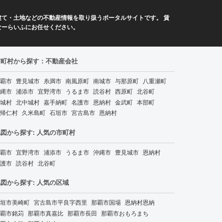
て・土地などの不動産情報を取り扱うポータルサイトです。 賃
なーらいふにお任せください。
市町村から探す：不動産会社
覇市
豊見城市
糸満市
南風原町
南城市
与那原町
八重瀬町
縄市
浦添市
宜野湾市
うるま市
読谷村
西原町
北谷町
城村
北中城村
嘉手納町
名護市
恩納村
金武町
本部町
帰仁村
久米島町
石垣市
宮古島市
恩納村
図から探す: 人気の市町村
覇市
宜野湾市
浦添市
うるま市
沖縄市
豊見城市
恩納村
護市
読谷村
北谷町
図から探す: 人気の区域
垣市美崎町
宮古島市平良字西里
那覇市国場
恩納村恩納
覇市銘苅
那覇市真嘉比
那覇市長田
那覇市おもろまち