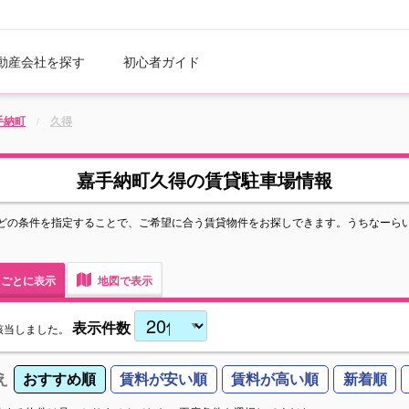
動産会社を探す
初心者ガイド
手納町
久得
嘉手納町久得の賃貸駐車場情報
どの条件を指定することで、ご希望に合う賃貸物件をお探しできます。うちなーら
ごとに表示
地図で表示
表示件数
該当しました。
え
おすすめ順
賃料が安い順
賃料が高い順
新着順