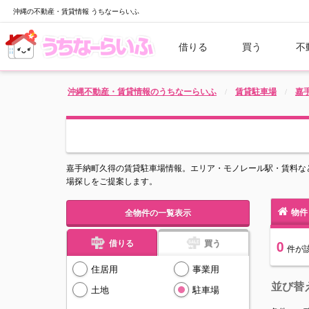
沖縄の不動産・賃貸情報 うちなーらいふ
借りる
買う
不
沖縄不動産・賃貸情報のうちなーらいふ
賃貸駐車場
嘉
嘉手納町久得の賃貸駐車場情報。エリア・モノレール駅・賃料な
場探しをご提案します。
物件
全物件の一覧表示
借りる
買う
0
件
が
住居用
事業用
並び替
土地
駐車場