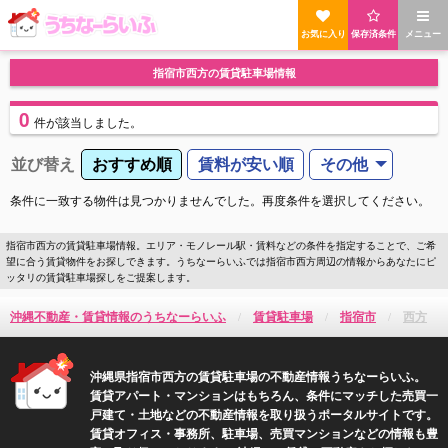
お気に入り
保存済条件
メニュー
指宿市西方の賃貸駐車場情報
0
件
が該当しました。
並び替え
おすすめ順
賃料が安い順
その他
条件に一致する物件は見つかりませんでした。再度条件を選択してください。
指宿市西方の賃貸駐車場情報。エリア・モノレール駅・賃料などの条件を指定することで、ご希
望に合う賃貸物件をお探しできます。うちなーらいふでは指宿市西方周辺の情報からあなたにピ
ッタリの賃貸駐車場探しをご提案します。
沖縄不動産・賃貸情報のうちなーらいふ
賃貸駐車場
指宿市
西方
沖縄県指宿市西方の賃貸駐車場の不動産情報うちなーらいふ。
賃貸アパート・マンションはもちろん、条件にマッチした売買一
戸建て・土地などの不動産情報を取り扱うポータルサイトです。
賃貸オフィス・事務所、駐車場、売買マンションなどの情報も豊