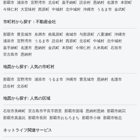
那覇市
浦添市
宜野湾市
北谷町
嘉手納町
読谷村
恩納村
名護市
本部町
今帰仁村
大宜味村
西原町
中城村
北中城村
沖縄市
うるま市
金武町
市町村から探す：不動産会社
那覇市
豊見城市
糸満市
南風原町
南城市
与那原町
八重瀬町
沖縄市
浦添市
宜野湾市
うるま市
読谷村
西原町
北谷町
中城村
北中城村
嘉手納町
名護市
恩納村
金武町
本部町
今帰仁村
久米島町
石垣市
宮古島市
恩納村
地図から探す: 人気の市町村
那覇市
宜野湾市
浦添市
うるま市
沖縄市
豊見城市
恩納村
名護市
読谷村
北谷町
地図から探す: 人気の区域
石垣市美崎町
宮古島市平良字西里
那覇市国場
恩納村恩納
那覇市銘苅
那覇市真嘉比
那覇市長田
那覇市おもろまち
那覇市小禄
那覇市牧志
ネットライフ関連サービス